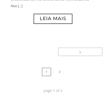
Nux [...]
LEIA MAIS
1
2
page
1
of
2