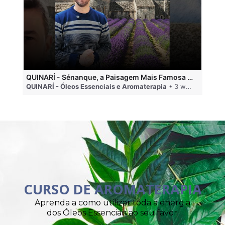
QUINARÍ - Sénanque, a Paisagem Mais Famosa da Aromaterapia
QUINARÍ - Óleos Essenciais e Aromaterapia
• 3 weeks ago
QU
CURSO DE AROMATERAPIA
Aprenda a como utilizar toda a energia
dos Óleos Essenciais ao seu favor.