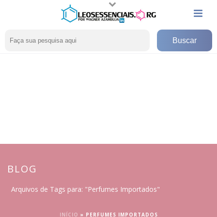
BLOG
Arquivos de Tags para: "Perfumes Importados"
INÍCIO
»
PERFUMES IMPORTADOS