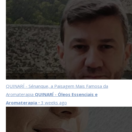
QUINARÍ - Sénanque, a Paisagem Mais Famosa da
Aromaterapia
QUINARÍ - Óleos Essenciais e
Aromaterapia
• 3 weeks ago