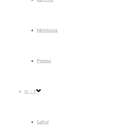
Miristicina
Pineno
Q – T
Safrol