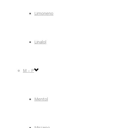
Limoneno
Linalol
M – P
Mentol
Mirceno