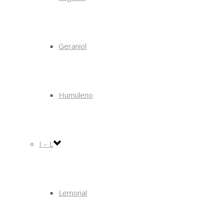
Geraniol
Humuleno
I – L
Lemonal