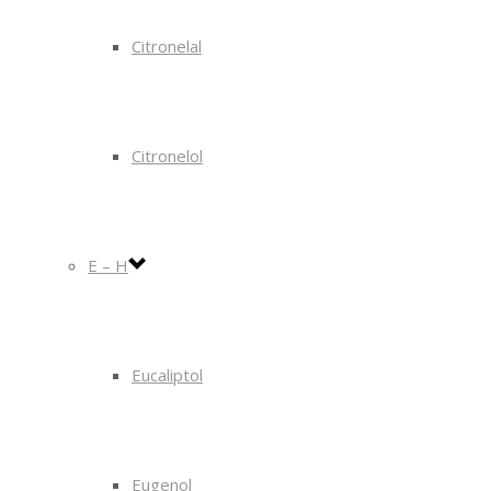
Citronelal
Citronelol
E – H
Eucaliptol
Eugenol