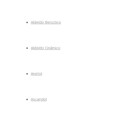
Aldeído Benzóico
Aldeído Cinâmico
Anetol
Ascaridol