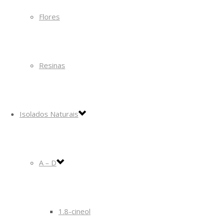
Flores
Resinas
Isolados Naturais
A – D
1.8-cineol