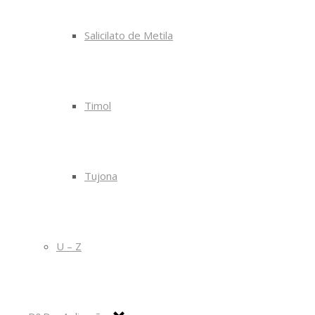
Salicilato de Metila
Timol
Tujona
U – Z