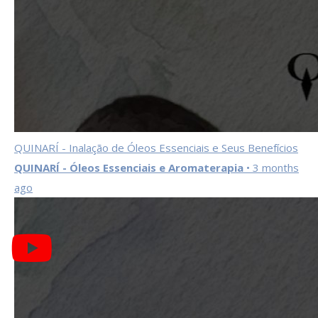
QUINARÍ - Inalação de Óleos Essenciais e Seus Benefícios
QUINARÍ - Óleos Essenciais e Aromaterapia
• 3 months
ago