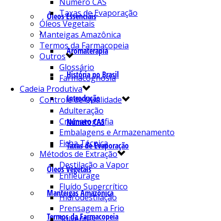
Número CAS
Taxas de Evaporação
Óleos Essenciais
Óleos Vegetais
Manteigas Amazônica
Termos da Farmacopeia
Aromaterapia
Outros
Glossário
História no Brasil
Farmacognosia
Cadeia Produtiva
Introdução
Controle de Qualidade
Adulteração
Cromatografia
Número CAS
Embalagens e Armazenamento
Ficha Técnica
Taxas de Evaporação
Métodos de Extração
Destilação a Vapor
Óleos Vegetais
Enfleurage
Fluído Supercrítico
Manteigas Amazônica
Hidrodestilação
Prensagem a Frio
Termos da Farmacopeia
Solventes