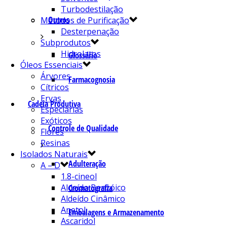
Turbodestilação
Outros
Métodos de Purificação
Desterpenação
Subprodutos
Hidrolatos
Glossário
Óleos Essenciais
Árvores
Farmacognosia
Cítricos
Ervas
Cadeia Produtiva
Especiarias
Exóticos
Controle de Qualidade
Flores
Resinas
Isolados Naturais
Adulteração
A – D
1.8-cineol
Aldeído Benzóico
Cromatografia
Aldeído Cinâmico
Anetol
Embalagens e Armazenamento
Ascaridol