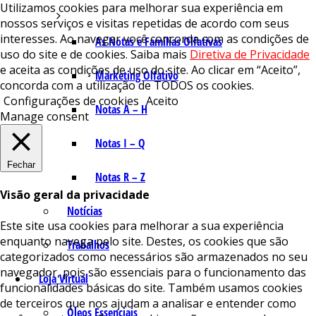
Utilizamos cookies para melhorar sua experiência em
nossos serviços e visitas repetidas de acordo com seus
interesses. Ao navegar você concorda com as condições de
As Notas e Famílias Olfativas
uso do site e de cookies. Saiba mais
Diretiva de Privacidade
e aceita as condições de uso do site. Ao clicar em “Aceito”,
Marketing Olfativo
concorda com a utilização de TODOS os cookies.
Configurações de cookies
Aceito
Notas A – H
Manage consent
Notas I – Q
Fechar
Notas R – Z
Visão geral da privacidade
Notícias
Este site usa cookies para melhorar a sua experiência
enquanto navega pelo site. Destes, os cookies que são
Trabalhos
categorizados como necessários são armazenados no seu
navegador, pois são essenciais para o funcionamento das
Loja Virtual
funcionalidades básicas do site. Também usamos cookies
de terceiros que nos ajudam a analisar e entender como
Óleos Essenciais