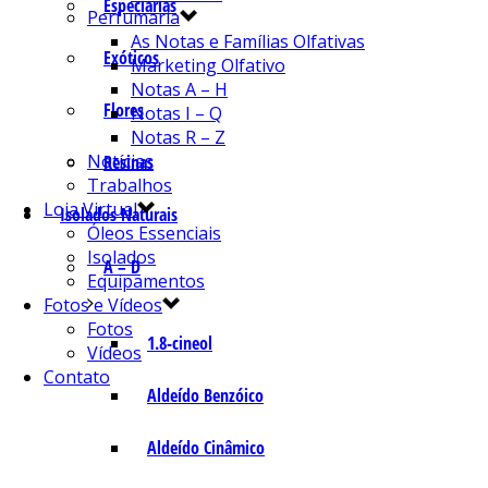
Especiarias
Perfumaria
As Notas e Famílias Olfativas
Exóticos
Marketing Olfativo
Notas A – H
Flores
Notas I – Q
Notas R – Z
Notícias
Resinas
Trabalhos
Loja Virtual
Isolados Naturais
Óleos Essenciais
Isolados
A – D
Equipamentos
Fotos e Vídeos
Fotos
1.8-cineol
Vídeos
Contato
Aldeído Benzóico
Aldeído Cinâmico