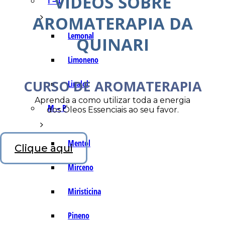
VÍDEOS SOBRE
I – L
AROMATERAPIA DA
Lemonal
QUINARI
Limoneno
CURSO DE AROMATERAPIA
Linalol
Aprenda a como utilizar toda a energia
M – P
dos Óleos Essenciais ao seu favor.
Mentol
Clique aqui
Mirceno
Miristicina
Pineno