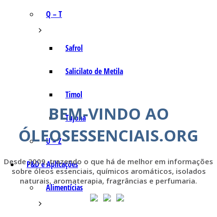
Q – T
Safrol
Salicilato de Metila
Timol
BEM-VINDO AO
Tujona
ÓLEOSESSENCIAIS.ORG
U – Z
Desde 2009, trazendo o que há de melhor em informações
P&D e Aplicações
sobre óleos essenciais, químicos aromáticos, isolados
naturais, aromaterapia, fragrâncias e perfumaria.
Alimentícias