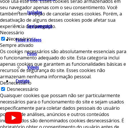
você usa este site. Esses cookies serão armazenados em
seu navegador apenas com o seu consentimento. Você
Isolados
também tem a opção de cancelar esses cookies. Porém, a
desativação de alguns desses cookies pode afetar sua
Equipamentos
experiência de navegação.
Necessário
Necessário
Fotos e Vídeos
Sempre ativado
Os cookies necessários são absolutamente essenciais para
Fotos
o funcionamento adequado do site. Esta categoria inclui
apenas cookies que garantem as funcionalidades básicas e
Vídeos
recursos de segurança do site. Esses cookies não
armazenam nenhuma informação pessoal.
Contato
Desnecessário
Desnecessário
Quaisquer cookies que possam não ser particularmente
necessários para o funcionamento do site e sejam usados ​​
especificamente para coletar dados pessoais do usuário
por meio de análises, anúncios e outros conteúdos
incorporados são denominados cookies desnecessários. É
obrigatório obter o consentimento do usuário antes de