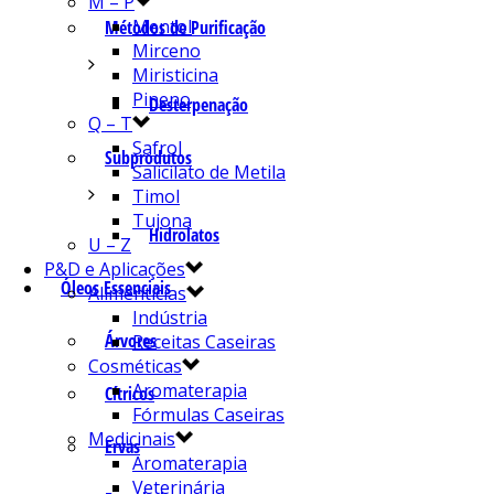
M – P
Mentol
Métodos de Purificação
Mirceno
Miristicina
Pineno
Desterpenação
Q – T
Safrol
Subprodutos
Salicilato de Metila
Timol
Tujona
Hidrolatos
U – Z
P&D e Aplicações
Óleos Essenciais
Alimentícias
Indústria
Árvores
Receitas Caseiras
Cosméticas
Aromaterapia
Cítricos
Fórmulas Caseiras
Medicinais
Ervas
Aromaterapia
Veterinária