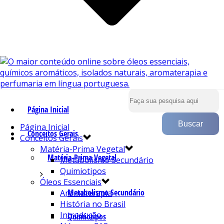
Página Inicial
Página Inicial
Conceitos Gerais
Conceitos Gerais
Matéria-Prima Vegetal
Matéria-Prima Vegetal
Metabolismo Secundário
Quimiotipos
Óleos Essenciais
Metabolismo Secundário
Aromaterapia
História no Brasil
Introdução
Quimiotipos