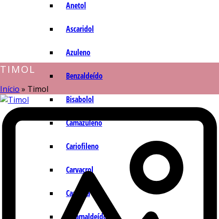
Anetol
Ascaridol
Azuleno
TIMOL
Benzaldeído
Início
»
Timol
Bisabolol
Camazuleno
Cariofileno
Carvacrol
Carvona
Cinamaldeído