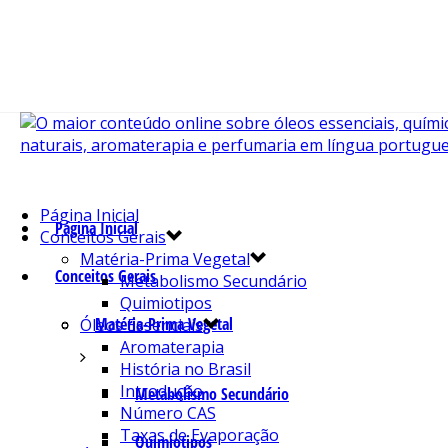
Página Inicial
Página Inicial
Conceitos Gerais
Matéria-Prima Vegetal
Conceitos Gerais
Metabolismo Secundário
Quimiotipos
Matéria-Prima Vegetal
Óleos Essenciais
Aromaterapia
História no Brasil
Introdução
Metabolismo Secundário
Número CAS
Taxas de Evaporação
Quimiotipos