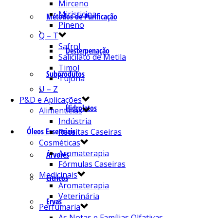
Mirceno
Miristicina
Métodos de Purificação
Pineno
Q – T
Safrol
Desterpenação
Salicilato de Metila
Timol
Subprodutos
Tujona
U – Z
P&D e Aplicações
Hidrolatos
Alimentícias
Indústria
Óleos Essenciais
Receitas Caseiras
Cosméticas
Aromaterapia
Árvores
Fórmulas Caseiras
Medicinais
Cítricos
Aromaterapia
Veterinária
Ervas
Perfumaria
As Notas e Famílias Olfativas