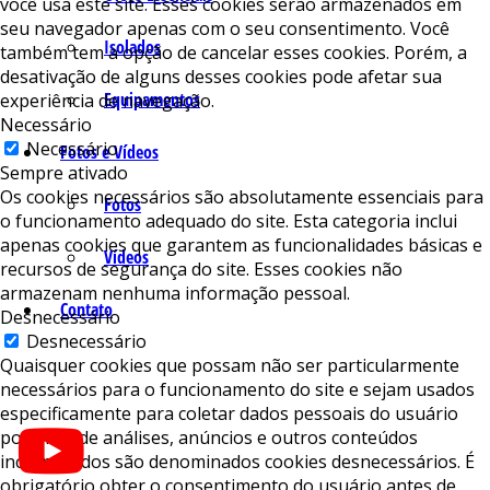
você usa este site. Esses cookies serão armazenados em
seu navegador apenas com o seu consentimento. Você
Isolados
também tem a opção de cancelar esses cookies. Porém, a
desativação de alguns desses cookies pode afetar sua
Equipamentos
experiência de navegação.
Necessário
Necessário
Fotos e Vídeos
Sempre ativado
Os cookies necessários são absolutamente essenciais para
Fotos
o funcionamento adequado do site. Esta categoria inclui
apenas cookies que garantem as funcionalidades básicas e
Vídeos
recursos de segurança do site. Esses cookies não
armazenam nenhuma informação pessoal.
Contato
Desnecessário
Desnecessário
Quaisquer cookies que possam não ser particularmente
necessários para o funcionamento do site e sejam usados ​​
especificamente para coletar dados pessoais do usuário
por meio de análises, anúncios e outros conteúdos
incorporados são denominados cookies desnecessários. É
obrigatório obter o consentimento do usuário antes de