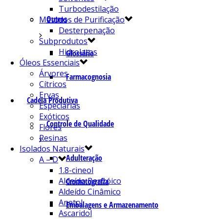
Turbodestilação
Outros
Métodos de Purificação
Desterpenação
Subprodutos
Hidrolatos
Glossário
Óleos Essenciais
Árvores
Farmacognosia
Cítricos
Ervas
Cadeia Produtiva
Especiarias
Exóticos
Controle de Qualidade
Flores
Resinas
Isolados Naturais
Adulteração
A – D
1.8-cineol
Aldeído Benzóico
Cromatografia
Aldeído Cinâmico
Anetol
Embalagens e Armazenamento
Ascaridol