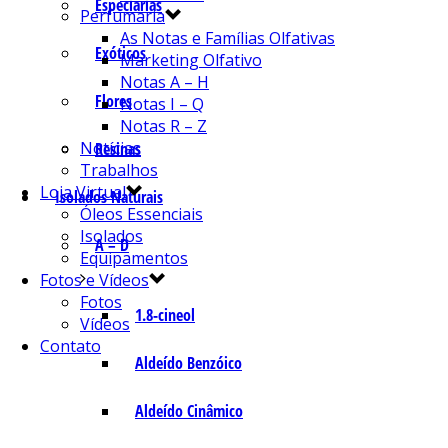
Especiarias
Perfumaria
As Notas e Famílias Olfativas
Exóticos
Marketing Olfativo
Notas A – H
Flores
Notas I – Q
Notas R – Z
Notícias
Resinas
Trabalhos
Loja Virtual
Isolados Naturais
Óleos Essenciais
Isolados
A – D
Equipamentos
Fotos e Vídeos
Fotos
1.8-cineol
Vídeos
Contato
Aldeído Benzóico
Aldeído Cinâmico