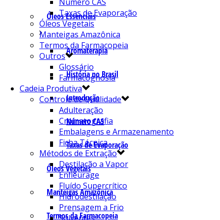
Número CAS
Taxas de Evaporação
Óleos Essenciais
Óleos Vegetais
Manteigas Amazônica
Termos da Farmacopeia
Aromaterapia
Outros
Glossário
História no Brasil
Farmacognosia
Cadeia Produtiva
Introdução
Controle de Qualidade
Adulteração
Cromatografia
Número CAS
Embalagens e Armazenamento
Ficha Técnica
Taxas de Evaporação
Métodos de Extração
Destilação a Vapor
Óleos Vegetais
Enfleurage
Fluído Supercrítico
Manteigas Amazônica
Hidrodestilação
Prensagem a Frio
Termos da Farmacopeia
Solventes