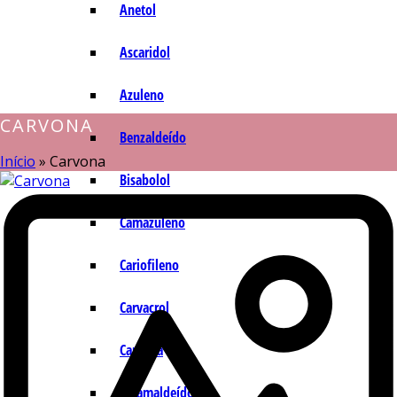
Anetol
Ascaridol
Azuleno
CARVONA
Benzaldeído
Início
»
Carvona
Bisabolol
Camazuleno
Cariofileno
Carvacrol
Carvona
Cinamaldeído