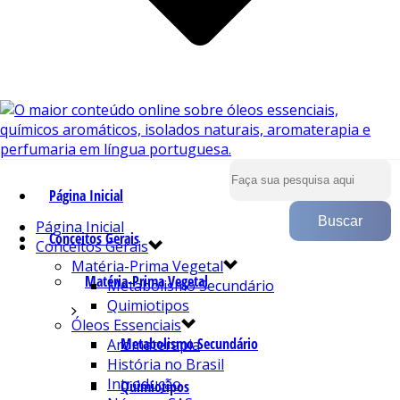
Página Inicial
Página Inicial
Conceitos Gerais
Conceitos Gerais
Matéria-Prima Vegetal
Matéria-Prima Vegetal
Metabolismo Secundário
Quimiotipos
Óleos Essenciais
Metabolismo Secundário
Aromaterapia
História no Brasil
Introdução
Quimiotipos