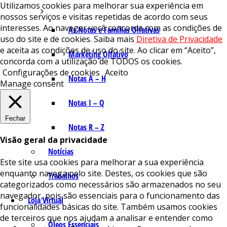
Utilizamos cookies para melhorar sua experiência em
nossos serviços e visitas repetidas de acordo com seus
interesses. Ao navegar você concorda com as condições de
As Notas e Famílias Olfativas
uso do site e de cookies. Saiba mais
Diretiva de Privacidade
e aceita as condições de uso do site. Ao clicar em “Aceito”,
Marketing Olfativo
concorda com a utilização de TODOS os cookies.
Configurações de cookies
Aceito
Notas A – H
Manage consent
Notas I – Q
Fechar
Notas R – Z
Visão geral da privacidade
Notícias
Este site usa cookies para melhorar a sua experiência
enquanto navega pelo site. Destes, os cookies que são
Trabalhos
categorizados como necessários são armazenados no seu
navegador, pois são essenciais para o funcionamento das
Loja Virtual
funcionalidades básicas do site. Também usamos cookies
de terceiros que nos ajudam a analisar e entender como
Óleos Essenciais