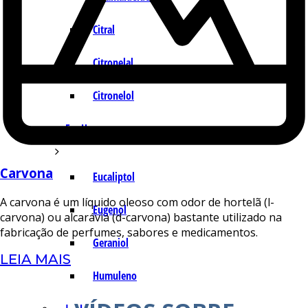
Citral
Citronelal
Citronelol
E – H
Carvona
Eucaliptol
A carvona é um líquido oleoso com odor de hortelã (l-
Eugenol
carvona) ou alcarávia (d-carvona) bastante utilizado na
fabricação de perfumes, sabores e medicamentos.
Geraniol
LEIA MAIS
Humuleno