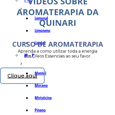
VÍDEOS SOBRE
I – L
AROMATERAPIA DA
Lemonal
QUINARI
Limoneno
CURSO DE AROMATERAPIA
Linalol
Aprenda a como utilizar toda a energia
M – P
dos Óleos Essenciais ao seu favor.
Mentol
Clique aqui
Mirceno
Miristicina
Pineno