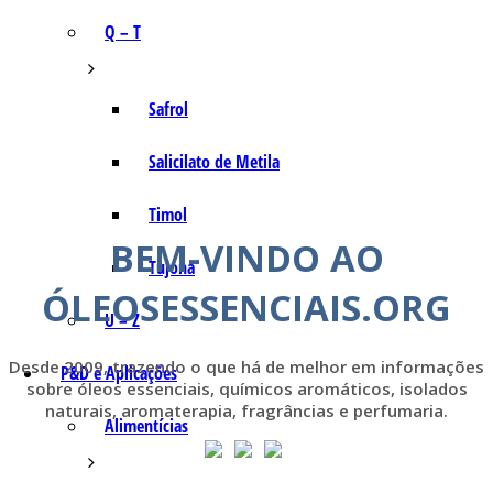
Q – T
Safrol
Salicilato de Metila
Timol
BEM-VINDO AO
Tujona
ÓLEOSESSENCIAIS.ORG
U – Z
Desde 2009, trazendo o que há de melhor em informações
P&D e Aplicações
sobre óleos essenciais, químicos aromáticos, isolados
naturais, aromaterapia, fragrâncias e perfumaria.
Alimentícias