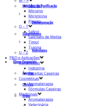
M – P
Mentol
Métodos de Purificação
Mirceno
Miristicina
Pineno
Desterpenação
Q – T
Safrol
Subprodutos
Salicilato de Metila
Timol
Tujona
Hidrolatos
U – Z
P&D e Aplicações
Óleos Essenciais
Alimentícias
Indústria
Árvores
Receitas Caseiras
Cosméticas
Aromaterapia
Cítricos
Fórmulas Caseiras
Medicinais
Ervas
Aromaterapia
Veterinária