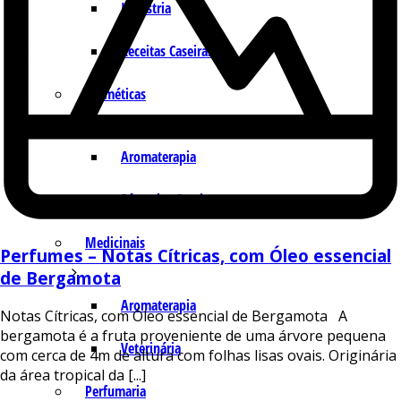
Indústria
Receitas Caseiras
Cosméticas
Aromaterapia
Fórmulas Caseiras
Medicinais
Perfumes – Notas Cítricas, com Óleo essencial
de Bergamota
Aromaterapia
Notas Cítricas, com Óleo essencial de Bergamota A
bergamota é a fruta proveniente de uma árvore pequena
Veterinária
com cerca de 4m de altura com folhas lisas ovais. Originária
da área tropical da [...]
Perfumaria