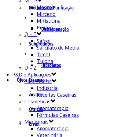
M – P
Mentol
Métodos de Purificação
Mirceno
Miristicina
Pineno
Desterpenação
Q – T
Safrol
Subprodutos
Salicilato de Metila
Timol
Tujona
Hidrolatos
U – Z
P&D e Aplicações
Óleos Essenciais
Alimentícias
Indústria
Árvores
Receitas Caseiras
Cosméticas
Aromaterapia
Cítricos
Fórmulas Caseiras
Medicinais
Ervas
Aromaterapia
Veterinária