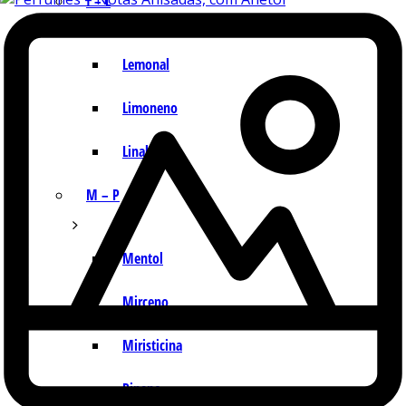
I – L
Lemonal
Limoneno
Linalol
M – P
Mentol
Mirceno
Miristicina
Pineno