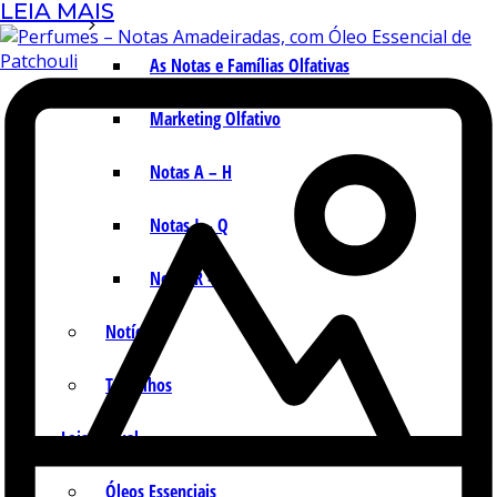
LEIA MAIS
As Notas e Famílias Olfativas
Marketing Olfativo
Notas A – H
Notas I – Q
Notas R – Z
Notícias
Trabalhos
Loja Virtual
Óleos Essenciais