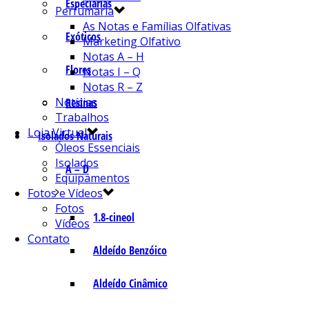
Especiarias
Perfumaria
As Notas e Famílias Olfativas
Exóticos
Marketing Olfativo
Notas A – H
Flores
Notas I – Q
Notas R – Z
Notícias
Resinas
Trabalhos
Loja Virtual
Isolados Naturais
Óleos Essenciais
Isolados
A – D
Equipamentos
Fotos e Vídeos
Fotos
1.8-cineol
Vídeos
Contato
Aldeído Benzóico
Aldeído Cinâmico