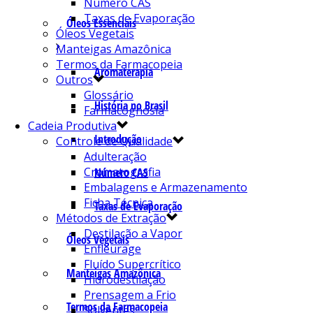
Número CAS
Taxas de Evaporação
Óleos Essenciais
Óleos Vegetais
Manteigas Amazônica
Termos da Farmacopeia
Aromaterapia
Outros
Glossário
História no Brasil
Farmacognosia
Cadeia Produtiva
Introdução
Controle de Qualidade
Adulteração
Cromatografia
Número CAS
Embalagens e Armazenamento
Ficha Técnica
Taxas de Evaporação
Métodos de Extração
Destilação a Vapor
Óleos Vegetais
Enfleurage
Fluído Supercrítico
Manteigas Amazônica
Hidrodestilação
Prensagem a Frio
Termos da Farmacopeia
Solventes