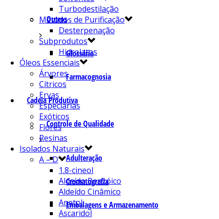
Turbodestilação
Outros
Métodos de Purificação
Desterpenação
Subprodutos
Hidrolatos
Glossário
Óleos Essenciais
Árvores
Farmacognosia
Cítricos
Ervas
Cadeia Produtiva
Especiarias
Exóticos
Controle de Qualidade
Flores
Resinas
Isolados Naturais
Adulteração
A – D
1.8-cineol
Aldeído Benzóico
Cromatografia
Aldeído Cinâmico
Anetol
Embalagens e Armazenamento
Ascaridol