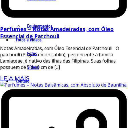
Isolados
Equipamentos
Perfumes – Notas Amadeiradas, com Óleo
Essencial de Patchouli
Fotos e Vídeos
Notas Amadeiradas, com Óleo Essencial de Patchouli O
Fotos
patchouli (Pogostemon cablin), pertencente à família
Lamiaceae, é nativo das ilhas das Filipinas. Suas folhas
possuem de 5 a 10 cm de [...]
Vídeos
LEIA MAIS
Contato