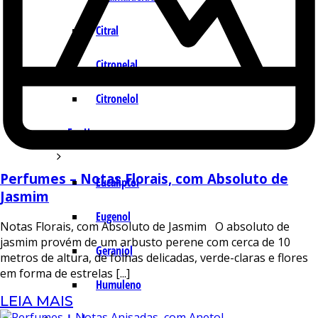
Citral
Citronelal
Citronelol
E – H
Perfumes – Notas Florais, com Absoluto de
Eucaliptol
Jasmim
Eugenol
Notas Florais, com Absoluto de Jasmim O absoluto de
jasmim provém de um arbusto perene com cerca de 10
Geraniol
metros de altura, de folhas delicadas, verde-claras e flores
em forma de estrelas [...]
Humuleno
LEIA MAIS