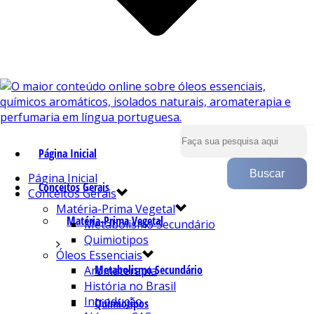
Página Inicial
Página Inicial
Conceitos Gerais
Conceitos Gerais
Matéria-Prima Vegetal
Matéria-Prima Vegetal
Metabolismo Secundário
Quimiotipos
Óleos Essenciais
Metabolismo Secundário
Aromaterapia
História no Brasil
Introdução
Quimiotipos