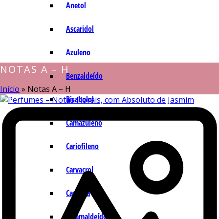
Anetol
Ascaridol
Azuleno
NOTAS A – H
Benzaldeído
Início
»
Notas A – H
Bisabolol
Camazuleno
Cariofileno
Carvacrol
Carvona
Cinamaldeído