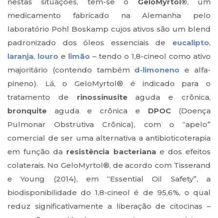
nestas situações, tem-se o
GeloMyrtol®
, um
medicamento fabricado na Alemanha pelo
laboratório Pohl Boskamp cujos ativos são um blend
padronizado dos óleos essenciais de
eucalipto
,
laranja
,
louro
e
limão
– tendo o 1,8-cineol como ativo
majoritário (contendo também
d-limoneno
e alfa-
pineno). Lá, o GeloMyrtol® é indicado para o
tratamento de
rinossinusite
aguda e crônica,
bronquite
aguda e crônica e
DPOC
(Doença
Pulmonar Obstrutiva Crônica), com o “apelo”
comercial de ser uma alternativa a antibioticoterapia
em função da
resistência bacteriana
e dos efeitos
colaterais. No GeloMyrtol®, de acordo com Tisserand
e Young (2014), em “Essential Oil Safety”, a
biodisponibilidade do 1,8-cineol é de 95,6%, o qual
reduz significativamente a liberação de citocinas –