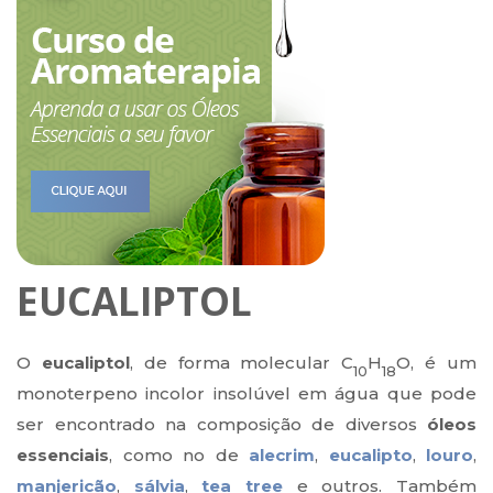
EUCALIPTOL
O
eucaliptol
, de forma molecular C
H
O, é um
10
18
monoterpeno incolor insolúvel em água que pode
ser encontrado na composição de diversos
óleos
essenciais
, como no de
alecrim
,
eucalipto
,
louro
,
manjericão
,
sálvia
,
tea tree
e outros. Também