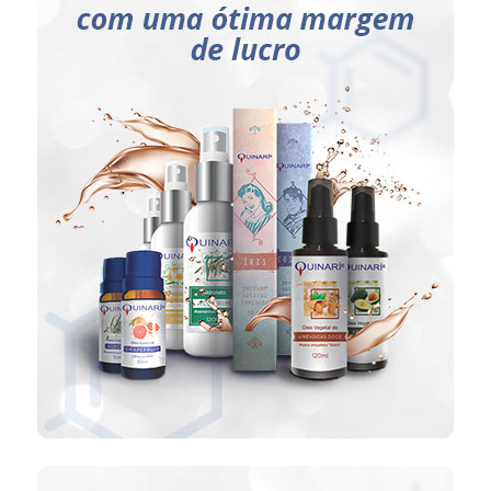
Pessoas comuns (CPF)
que desejam complementar
suas rendas;
Lojas de aromaterapia;
Lojas de produtos naturais;
Lojas veganas;
Farmácias de manipulação.
CLIQUE AQUI