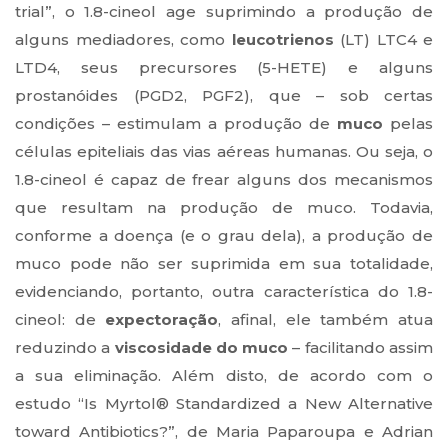
trial”, o 1.8-cineol age suprimindo a produção de
alguns mediadores, como
leucotrienos
(LT) LTC4 e
LTD4, seus precursores (5-HETE) e alguns
prostanóides (PGD2, PGF2), que – sob certas
condições – estimulam a produção de
muco
pelas
células epiteliais das vias aéreas humanas. Ou seja, o
1.8-cineol é capaz de frear alguns dos mecanismos
que resultam na produção de muco. Todavia,
conforme a doença (e o grau dela), a produção de
muco pode não ser suprimida em sua totalidade,
evidenciando, portanto, outra característica do 1.8-
cineol: de
expectoração
, afinal, ele também atua
reduzindo a
viscosidade do muco
– facilitando assim
a sua eliminação. Além disto, de acordo com o
estudo “Is Myrtol® Standardized a New Alternative
toward Antibiotics?”, de Maria Paparoupa e Adrian