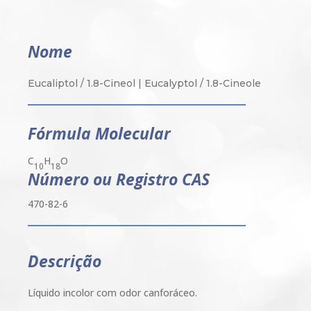
Nome
Eucaliptol / 1.8-Cineol | Eucalyptol / 1.8-Cineole
Fórmula Molecular
C
H
O
10
18
Número ou Registro CAS
470-82-6
Descrição
Líquido incolor com odor canforáceo.