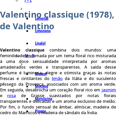
I – L
Valentino classique (1978),
Lemonal
de Valentino
Limoneno
Linalol
Valentino classique
combina dois mundos: um
feminilidade encarnada por um tema floral rico misturada
M – P
à uma doce sensualidade interpretada por aromas
amadeirados verdes e transparentes. A saída desse
perfume é luminosa, alegre e otimista graças às notas
Mentol
frescas e cintilantes do
limão
da Itália e do suculent
pêssego da Provença, associados com um aroma verde.
Mirceno
Em seguida, desabrocha um coração floral rico em
jasmim
e
rosa
de Grasse suavizados por notas florai
Miristicina
transparentes e delicadas e um aroma exclusivo de melão.
Por fim, o fundo sensual de âmbar, almíscar, madeira de
Pineno
cedro do Marrocos e madeira de sândalo da Índia.