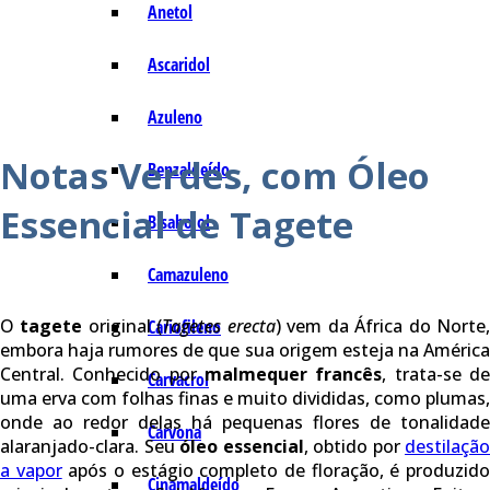
Anetol
Ascaridol
Azuleno
Notas Verdes, com Óleo
Benzaldeído
Essencial de Tagete
Bisabolol
Camazuleno
O
tagete
original (
Tagetes erecta
) vem da África do Norte
Cariofileno
embora haja rumores de que sua origem esteja na América
Central. Conhecido por
malmequer francês
, trata-se d
Carvacrol
uma erva com folhas finas e muito divididas, como plumas,
onde ao redor delas há pequenas flores de tonalidade
Carvona
alaranjado-clara. Seu
óleo essencial
, obtido por
destilação
a vapor
após o estágio completo de floração, é produzid
Cinamaldeído