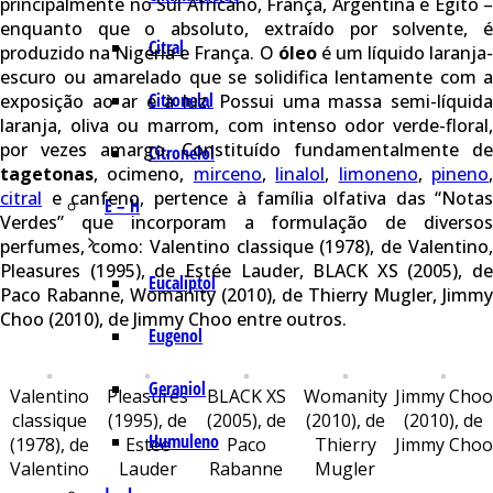
principalmente no Sul Africano, França, Argentina e Egito –
enquanto que o absoluto, extraído por solvente, é
Citral
produzido na Nigéria e França. O
óleo
é um líquido laranja
escuro ou amarelado que se solidifica lentamente com a
Citronelal
exposição ao ar e à luz. Possui uma massa semi-líquida
laranja, oliva ou marrom, com intenso odor verde-floral,
por vezes amargo. Constituído fundamentalmente de
Citronelol
tagetonas
, ocimeno,
mirceno
,
linalol
,
limoneno
,
pineno
citral
e canfeno, pertence à família olfativa das “Notas
E – H
Verdes” que incorporam a formulação de diversos
perfumes, como: Valentino classique (1978), de Valentino,
Pleasures (1995), de Estée Lauder, BLACK XS (2005), de
Eucaliptol
Paco Rabanne, Womanity (2010), de Thierry Mugler, Jimmy
Choo (2010), de Jimmy Choo entre outros.
Eugenol
Geraniol
Valentino
Pleasures
BLACK XS
Womanity
Jimmy Choo
classique
(1995), de
(2005), de
(2010), de
(2010), de
Humuleno
(1978), de
Estée
Paco
Thierry
Jimmy Choo
Valentino
Lauder
Rabanne
Mugler