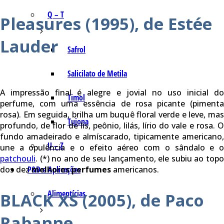
Q – T
Pleasures (1995), de Estée
Lauder
Safrol
Salicilato de Metila
A impressão final é alegre e jovial no uso inicial do
Timol
perfume, com uma essência de rosa picante (pimenta
rosa). Em seguida, brilha um buquê floral verde e leve, mas
Tujona
profundo, de flor de lis, peônio, lilás, lírio do vale e rosa. O
fundo amadeirado e almíscarado, tipicamente americano,
U – Z
une a opulência e o efeito aéreo com o sândalo e o
patchouli
. (*) no ano de seu lançamento, ele subiu ao topo
P&D e Aplicações
dos dez
melhores perfumes
americanos.
Alimentícias
BLACK XS (2005), de Paco
Rabanne