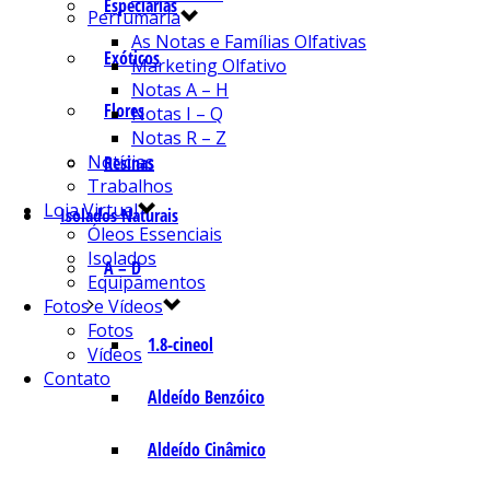
Especiarias
Perfumaria
As Notas e Famílias Olfativas
Exóticos
Marketing Olfativo
Notas A – H
Flores
Notas I – Q
Notas R – Z
Notícias
Resinas
Trabalhos
Loja Virtual
Isolados Naturais
Óleos Essenciais
Isolados
A – D
Equipamentos
Fotos e Vídeos
Fotos
1.8-cineol
Vídeos
Contato
Aldeído Benzóico
Aldeído Cinâmico