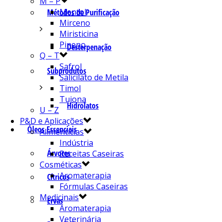
M – P
Mentol
Métodos de Purificação
Mirceno
Miristicina
Pineno
Desterpenação
Q – T
Safrol
Subprodutos
Salicilato de Metila
Timol
Tujona
Hidrolatos
U – Z
P&D e Aplicações
Óleos Essenciais
Alimentícias
Indústria
Árvores
Receitas Caseiras
Cosméticas
Aromaterapia
Cítricos
Fórmulas Caseiras
Medicinais
Ervas
Aromaterapia
Veterinária