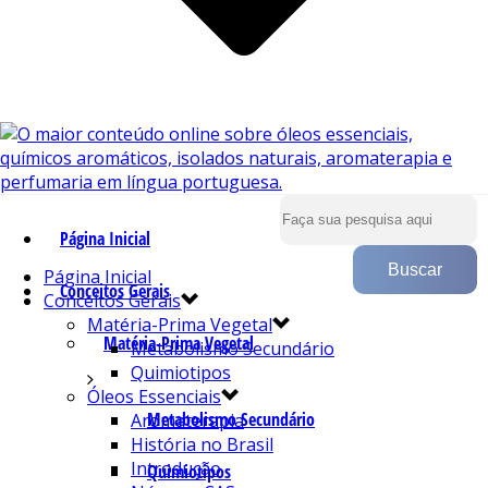
Página Inicial
Página Inicial
Conceitos Gerais
Conceitos Gerais
Matéria-Prima Vegetal
Matéria-Prima Vegetal
Metabolismo Secundário
Quimiotipos
Óleos Essenciais
Metabolismo Secundário
Aromaterapia
História no Brasil
Introdução
Quimiotipos