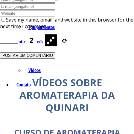
Isolados
Save my name, email, and website in this browser for the
next time I comment.
Equipamentos
−
=
Fotos e Vídeos
Fotos
Vídeos
VÍDEOS SOBRE
Contato
AROMATERAPIA DA
QUINARI
CURSO DE AROMATERAPIA