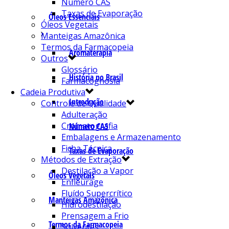
Número CAS
Taxas de Evaporação
Óleos Essenciais
Óleos Vegetais
Manteigas Amazônica
Termos da Farmacopeia
Aromaterapia
Outros
Glossário
História no Brasil
Farmacognosia
Cadeia Produtiva
Introdução
Controle de Qualidade
Adulteração
Cromatografia
Número CAS
Embalagens e Armazenamento
Ficha Técnica
Taxas de Evaporação
Métodos de Extração
Destilação a Vapor
Óleos Vegetais
Enfleurage
Fluído Supercrítico
Manteigas Amazônica
Hidrodestilação
Prensagem a Frio
Termos da Farmacopeia
Solventes