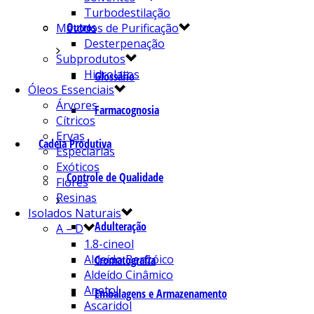
Turbodestilação
Outros
Métodos de Purificação
Desterpenação
Subprodutos
Hidrolatos
Glossário
Óleos Essenciais
Árvores
Farmacognosia
Cítricos
Ervas
Cadeia Produtiva
Especiarias
Exóticos
Controle de Qualidade
Flores
Resinas
Isolados Naturais
Adulteração
A – D
1.8-cineol
Aldeído Benzóico
Cromatografia
Aldeído Cinâmico
Anetol
Embalagens e Armazenamento
Ascaridol