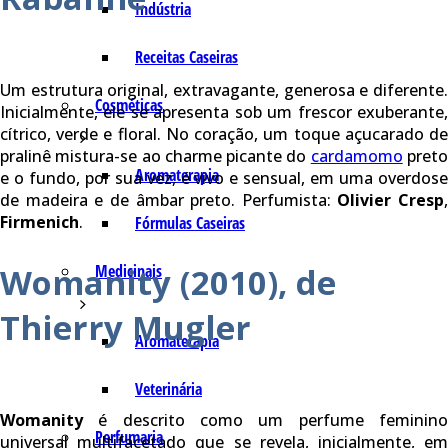
Indústria
Receitas Caseiras
Um estrutura original, extravagante, generosa e diferente.
Cosméticas
Inicialmente, ele se apresenta sob um frescor exuberante,
cítrico, verde e floral. No coração, um toque açucarado de
pralinê mistura-se ao charme picante do
cardamomo
pret
Aromaterapia
e o fundo, por sua vez, é vivo e sensual, em uma overdose
de madeira e de âmbar preto. Perfumista:
Olivier Cresp
,
Firmenich
.
Fórmulas Caseiras
Womanity (2010), de
Medicinais
Thierry Mugler
Aromaterapia
Veterinária
Womanity
é descrito como um perfume feminino
Perfumaria
universal multifacetado que se revela, inicialmente, em