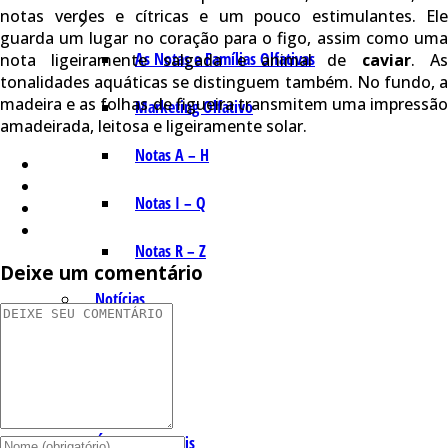
notas verdes e cítricas e um pouco estimulantes. Ele
guarda um lugar no coração para o figo, assim como uma
As Notas e Famílias Olfativas
nota ligeiramente salgada e animal de
caviar
. A
tonalidades aquáticas se distinguem também. No fundo, a
madeira e as folhas de figueira transmitem uma impressão
Marketing Olfativo
amadeirada, leitosa e ligeiramente solar.
Notas A – H
Notas I – Q
Notas R – Z
Deixe um comentário
Notícias
Trabalhos
Loja Virtual
Óleos Essenciais