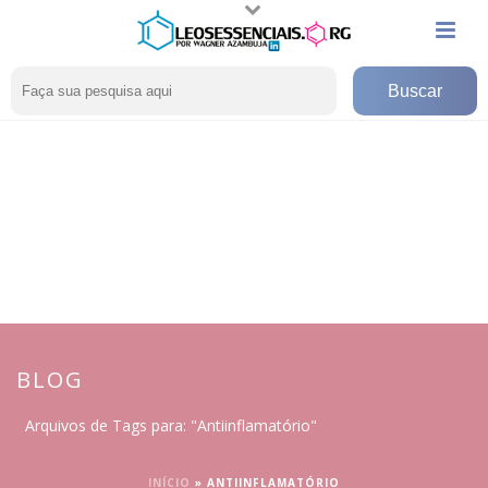
BLOG
Arquivos de Tags para: "Antiinflamatório"
INÍCIO
»
ANTIINFLAMATÓRIO