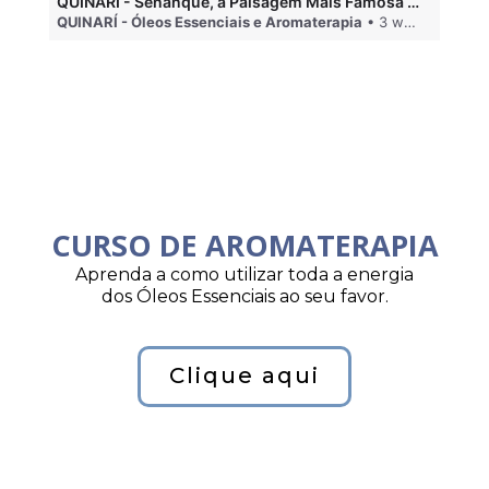
QUINARÍ - Sénanque, a Paisagem Mais Famosa da Aromaterapia
QUINARÍ - Óleos Essenciais e Aromaterapia
• 3 weeks ago
QU
CURSO DE AROMATERAPIA
Aprenda a como utilizar toda a energia
dos Óleos Essenciais ao seu favor.
Clique aqui