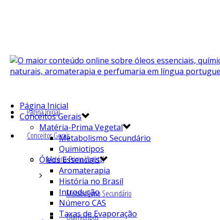
Página Inicial
Página Inicial
Conceitos Gerais
Matéria-Prima Vegetal
Conceitos Gerais
Metabolismo Secundário
Quimiotipos
Matéria-Prima Vegetal
Óleos Essenciais
Aromaterapia
História no Brasil
Introdução
Metabolismo Secundário
Número CAS
Taxas de Evaporação
Quimiotipos