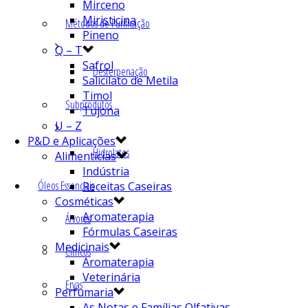
Mirceno
Miristicina
Métodos de Purificação
Pineno
Q – T
Safrol
Desterpenação
Salicilato de Metila
Timol
Subprodutos
Tujona
U – Z
P&D e Aplicações
Hidrolatos
Alimentícias
Indústria
Óleos Essenciais
Receitas Caseiras
Cosméticas
Aromaterapia
Árvores
Fórmulas Caseiras
Medicinais
Cítricos
Aromaterapia
Veterinária
Ervas
Perfumaria
As Notas e Famílias Olfativas