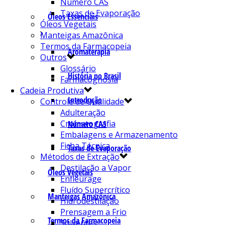
Número CAS
Taxas de Evaporação
Óleos Essenciais
Óleos Vegetais
Manteigas Amazônica
Termos da Farmacopeia
Aromaterapia
Outros
Glossário
História no Brasil
Farmacognosia
Cadeia Produtiva
Introdução
Controle de Qualidade
Adulteração
Cromatografia
Número CAS
Embalagens e Armazenamento
Ficha Técnica
Taxas de Evaporação
Métodos de Extração
Destilação a Vapor
Óleos Vegetais
Enfleurage
Fluído Supercrítico
Manteigas Amazônica
Hidrodestilação
Prensagem a Frio
Termos da Farmacopeia
Solventes