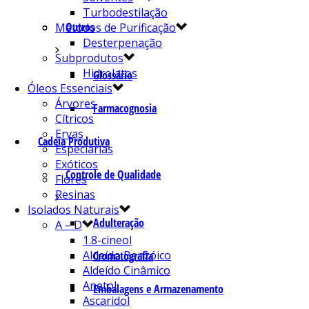
Turbodestilação
Outros
Métodos de Purificação
Desterpenação
Subprodutos
Hidrolatos
Glossário
Óleos Essenciais
Árvores
Farmacognosia
Cítricos
Ervas
Cadeia Produtiva
Especiarias
Exóticos
Controle de Qualidade
Flores
Resinas
Isolados Naturais
Adulteração
A – D
1.8-cineol
Aldeído Benzóico
Cromatografia
Aldeído Cinâmico
Anetol
Embalagens e Armazenamento
Ascaridol