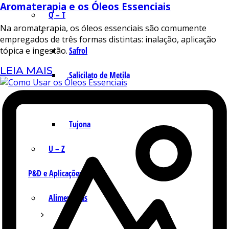
Aromaterapia e os Óleos Essenciais
Q – T
Na aromaterapia, os óleos essenciais são comumente
empregados de três formas distintas: inalação, aplicação
Safrol
tópica e ingestão.
LEIA MAIS
Salicilato de Metila
Timol
Tujona
U – Z
P&D e Aplicações
Alimentícias