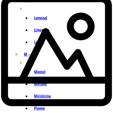
I – L
Lemonal
Limoneno
Linalol
M – P
Mentol
Mirceno
Miristicina
Pineno