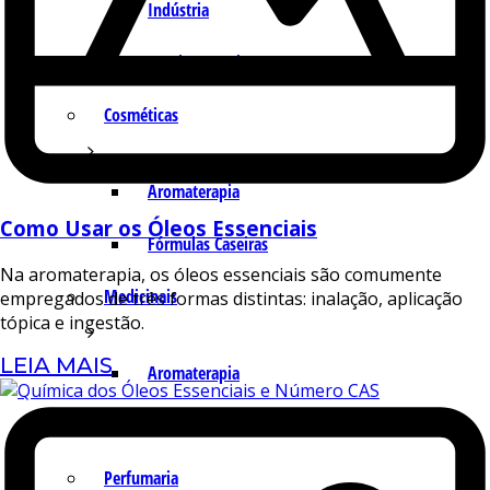
Indústria
Receitas Caseiras
Cosméticas
Aromaterapia
Como Usar os Óleos Essenciais
Fórmulas Caseiras
Na aromaterapia, os óleos essenciais são comumente
Medicinais
empregados de três formas distintas: inalação, aplicação
tópica e ingestão.
LEIA MAIS
Aromaterapia
Veterinária
Perfumaria