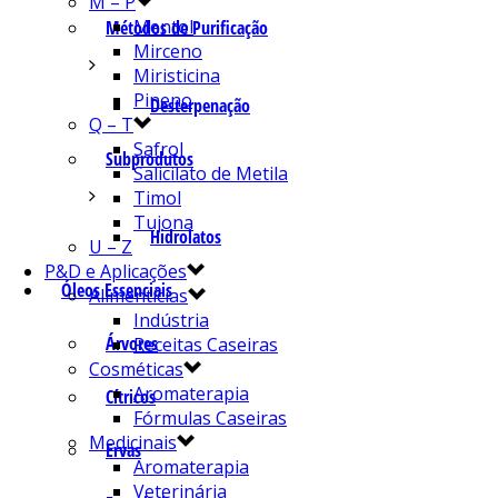
M – P
Mentol
Métodos de Purificação
Mirceno
Miristicina
Pineno
Desterpenação
Q – T
Safrol
Subprodutos
Salicilato de Metila
Timol
Tujona
Hidrolatos
U – Z
P&D e Aplicações
Óleos Essenciais
Alimentícias
Indústria
Árvores
Receitas Caseiras
Cosméticas
Aromaterapia
Cítricos
Fórmulas Caseiras
Medicinais
Ervas
Aromaterapia
Veterinária