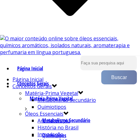
Página Inicial
Página Inicial
Conceitos Gerais
Conceitos Gerais
Matéria-Prima Vegetal
Matéria-Prima Vegetal
Metabolismo Secundário
Quimiotipos
Óleos Essenciais
Metabolismo Secundário
Aromaterapia
História no Brasil
Introdução
Quimiotipos