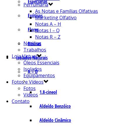
Especiarias
Perfumaria
As Notas e Famílias Olfativas
Exóticos
Marketing Olfativo
Notas A – H
Flores
Notas I – Q
Notas R – Z
Notícias
Resinas
Trabalhos
Loja Virtual
Isolados Naturais
Óleos Essenciais
Isolados
A – D
Equipamentos
Fotos e Vídeos
Fotos
1.8-cineol
Vídeos
Contato
Aldeído Benzóico
Aldeído Cinâmico