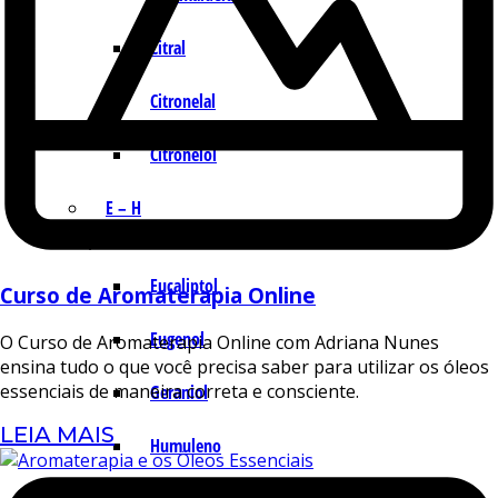
Citral
Citronelal
Citronelol
E – H
Eucaliptol
Curso de Aromaterapia Online
Eugenol
O Curso de Aromaterapia Online com Adriana Nunes
ensina tudo o que você precisa saber para utilizar os óleos
essenciais de maneira correta e consciente.
Geraniol
LEIA MAIS
Humuleno