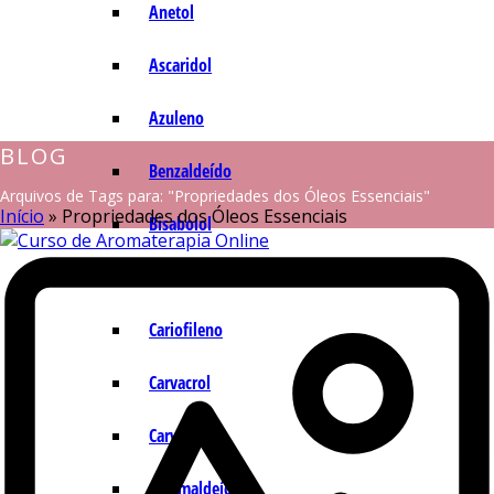
Anetol
Ascaridol
Azuleno
BLOG
Benzaldeído
Arquivos de Tags para: "Propriedades dos Óleos Essenciais"
Início
»
Propriedades dos Óleos Essenciais
Bisabolol
Camazuleno
Cariofileno
Carvacrol
Carvona
Cinamaldeído