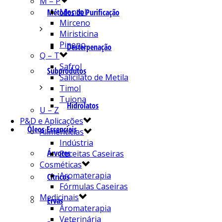
M – P
Mentol
Métodos de Purificação
Mirceno
Miristicina
Pineno
Desterpenação
Q – T
Safrol
Subprodutos
Salicilato de Metila
Timol
Tujona
Hidrolatos
U – Z
P&D e Aplicações
Óleos Essenciais
Alimentícias
Indústria
Árvores
Receitas Caseiras
Cosméticas
Aromaterapia
Cítricos
Fórmulas Caseiras
Medicinais
Ervas
Aromaterapia
Veterinária