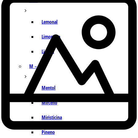
I – L
Lemonal
Limoneno
Linalol
M – P
Mentol
Mirceno
Miristicina
Pineno