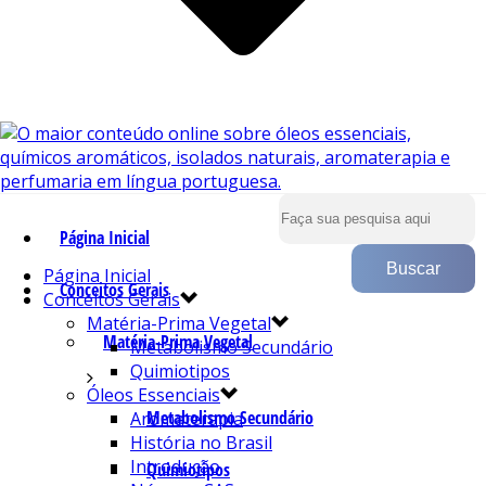
Página Inicial
Página Inicial
Conceitos Gerais
Conceitos Gerais
Matéria-Prima Vegetal
Matéria-Prima Vegetal
Metabolismo Secundário
Quimiotipos
Óleos Essenciais
Metabolismo Secundário
Aromaterapia
História no Brasil
Introdução
Quimiotipos