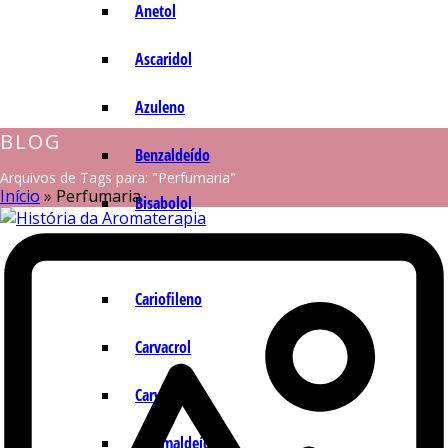
Anetol
Ascaridol
Azuleno
BLOG
Benzaldeído
Arquivos de Tags para: "Perfumaria"
Início
»
Perfumaria
Bisabolol
Camazuleno
Cariofileno
Carvacrol
Carvona
Cinamaldeído