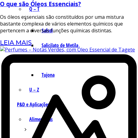
O que são Óleos Essenciais?
Q – T
Os óleos essenciais são constituídos por uma mistura
bastante complexa de vários elementos químicos que
Safrol
pertencem a diversas funções químicas distintas.
LEIA MAIS
Salicilato de Metila
Timol
Tujona
U – Z
P&D e Aplicações
Alimentícias