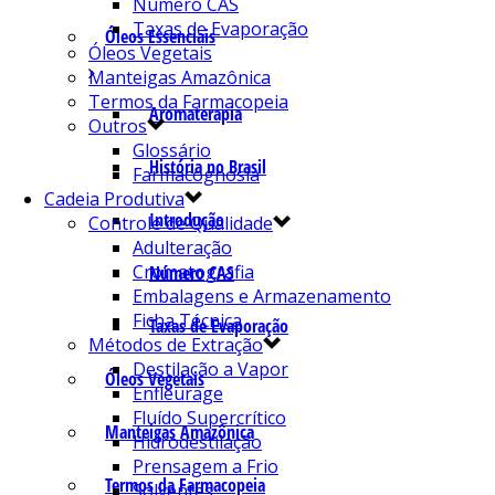
Número CAS
Taxas de Evaporação
Óleos Essenciais
Óleos Vegetais
Manteigas Amazônica
Termos da Farmacopeia
Aromaterapia
Outros
Glossário
História no Brasil
Farmacognosia
Cadeia Produtiva
Introdução
Controle de Qualidade
Adulteração
Cromatografia
Número CAS
Embalagens e Armazenamento
Ficha Técnica
Taxas de Evaporação
Métodos de Extração
Destilação a Vapor
Óleos Vegetais
Enfleurage
Fluído Supercrítico
Manteigas Amazônica
Hidrodestilação
Prensagem a Frio
Termos da Farmacopeia
Solventes