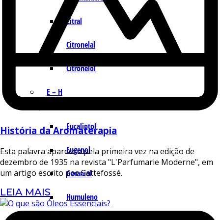
Citral
Citronelal
Citronelol
E – H
Eucaliptol
História da Aromaterapia
Eugenol
Esta palavra apareceu pela primeira vez na edição de
dezembro de 1935 na revista "L'Parfumarie Moderne", em
um artigo escrito por Gattefossé.
Geraniol
LEIA MAIS
Humuleno