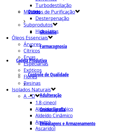
Turbodestilação
Outros
Métodos de Purificação
Desterpenação
Subprodutos
Hidrolatos
Glossário
Óleos Essenciais
Árvores
Farmacognosia
Cítricos
Ervas
Cadeia Produtiva
Especiarias
Exóticos
Controle de Qualidade
Flores
Resinas
Isolados Naturais
Adulteração
A – D
1.8-cineol
Aldeído Benzóico
Cromatografia
Aldeído Cinâmico
Anetol
Embalagens e Armazenamento
Ascaridol