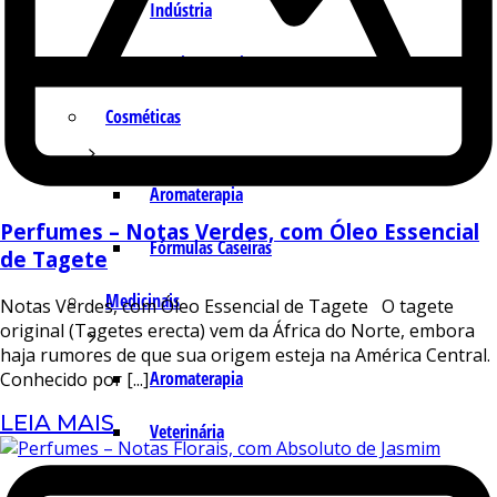
Indústria
Receitas Caseiras
Cosméticas
Aromaterapia
Perfumes – Notas Verdes, com Óleo Essencial
Fórmulas Caseiras
de Tagete
Medicinais
Notas Verdes, com Óleo Essencial de Tagete O tagete
original (Tagetes erecta) vem da África do Norte, embora
haja rumores de que sua origem esteja na América Central.
Aromaterapia
Conhecido por [...]
LEIA MAIS
Veterinária
Perfumaria