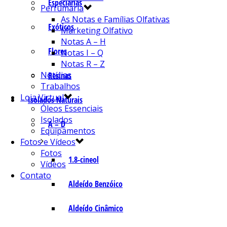
Especiarias
Perfumaria
As Notas e Famílias Olfativas
Exóticos
Marketing Olfativo
Notas A – H
Flores
Notas I – Q
Notas R – Z
Notícias
Resinas
Trabalhos
Loja Virtual
Isolados Naturais
Óleos Essenciais
Isolados
A – D
Equipamentos
Fotos e Vídeos
Fotos
1.8-cineol
Vídeos
Contato
Aldeído Benzóico
Aldeído Cinâmico