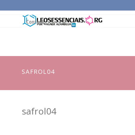
Página Inicial
Conceitos Gerais
Cadeia Pro
Contato
SAFROL04
safrol04