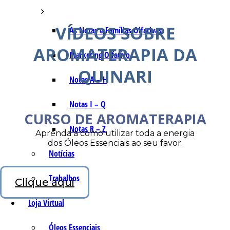
VÍDEOS SOBRE
As Notas e Famílias Olfativas
AROMATERAPIA DA
Marketing Olfativo
QUINARI
Notas A – H
Notas I – Q
CURSO DE AROMATERAPIA
Notas R – Z
Aprenda a como utilizar toda a energia
dos Óleos Essenciais ao seu favor.
Notícias
Trabalhos
Clique aqui
Loja Virtual
Óleos Essenciais