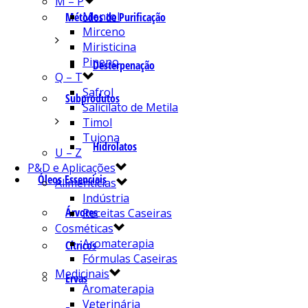
M – P
Mentol
Métodos de Purificação
Mirceno
Miristicina
Pineno
Desterpenação
Q – T
Safrol
Subprodutos
Salicilato de Metila
Timol
Tujona
Hidrolatos
U – Z
P&D e Aplicações
Óleos Essenciais
Alimentícias
Indústria
Árvores
Receitas Caseiras
Cosméticas
Aromaterapia
Cítricos
Fórmulas Caseiras
Medicinais
Ervas
Aromaterapia
Veterinária