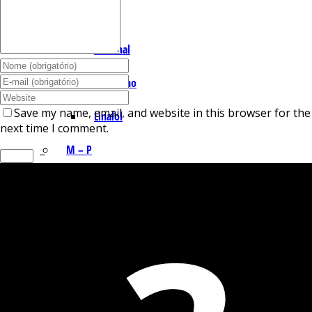
I – L
Lemonal
Limoneno
Save my name, email, and website in this browser for the
Linalol
next time I comment.
M – P
−
Mentol
Mirceno
Miristicina
Pineno