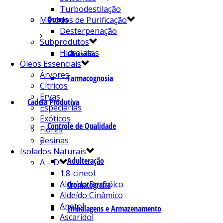
Turbodestilação
Outros
Métodos de Purificação
Desterpenação
Subprodutos
Hidrolatos
Glossário
Óleos Essenciais
Árvores
Farmacognosia
Cítricos
Ervas
Cadeia Produtiva
Especiarias
Exóticos
Controle de Qualidade
Flores
Resinas
Isolados Naturais
Adulteração
A – D
1.8-cineol
Aldeído Benzóico
Cromatografia
Aldeído Cinâmico
Anetol
Embalagens e Armazenamento
Ascaridol