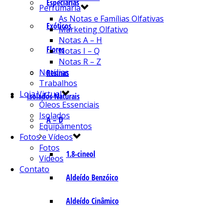
Especiarias
Perfumaria
As Notas e Famílias Olfativas
Exóticos
Marketing Olfativo
Notas A – H
Flores
Notas I – Q
Notas R – Z
Notícias
Resinas
Trabalhos
Loja Virtual
Isolados Naturais
Óleos Essenciais
Isolados
A – D
Equipamentos
Fotos e Vídeos
Fotos
1.8-cineol
Vídeos
Contato
Aldeído Benzóico
Aldeído Cinâmico