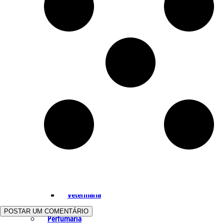
Indústria
Receitas Caseiras
Cosméticas
Aromaterapia
Fórmulas Caseiras
Medicinais
Aromaterapia
Veterinária
Perfumaria