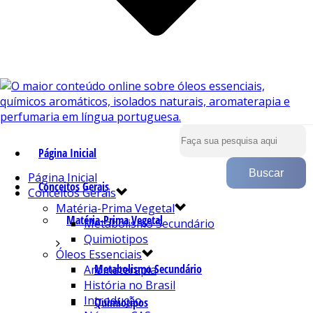
Página Inicial
Página Inicial
Conceitos Gerais
Conceitos Gerais
Matéria-Prima Vegetal
Matéria-Prima Vegetal
Metabolismo Secundário
Quimiotipos
Óleos Essenciais
Metabolismo Secundário
Aromaterapia
História no Brasil
Introdução
Quimiotipos