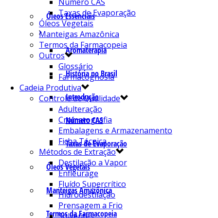
Número CAS
Taxas de Evaporação
Óleos Essenciais
Óleos Vegetais
Manteigas Amazônica
Termos da Farmacopeia
Aromaterapia
Outros
Glossário
História no Brasil
Farmacognosia
Cadeia Produtiva
Introdução
Controle de Qualidade
Adulteração
Cromatografia
Número CAS
Embalagens e Armazenamento
Ficha Técnica
Taxas de Evaporação
Métodos de Extração
Destilação a Vapor
Óleos Vegetais
Enfleurage
Fluído Supercrítico
Manteigas Amazônica
Hidrodestilação
Prensagem a Frio
Termos da Farmacopeia
Solventes