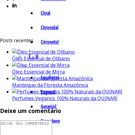
Citral
Citronelal
Posts recentes
Citronelol
E – H
Óleo Essencial de Olíbano
Óleo Essencial de Mirra
Eucaliptol
Manteigas da Floresta Amazônica
Eugenol
Perfumes Veganos 100% Naturais da QUINARÍ
Geraniol
Deixe um comentário
Humuleno