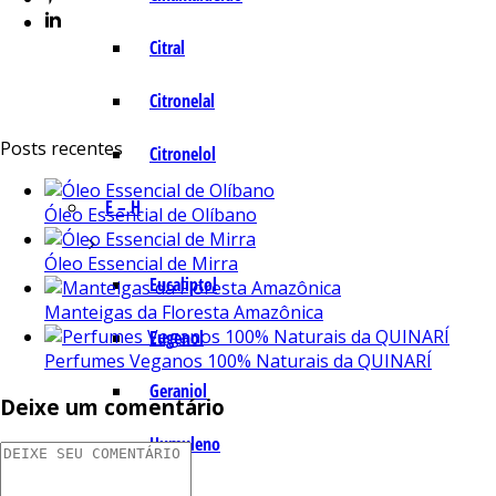
Citral
Citronelal
Posts recentes
Citronelol
E – H
Óleo Essencial de Olíbano
Óleo Essencial de Mirra
Eucaliptol
Manteigas da Floresta Amazônica
Eugenol
Perfumes Veganos 100% Naturais da QUINARÍ
Geraniol
Deixe um comentário
Humuleno