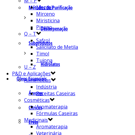
M – P
Mentol
Métodos de Purificação
Mirceno
Miristicina
Pineno
Desterpenação
Q – T
Safrol
Subprodutos
Salicilato de Metila
Timol
Tujona
Hidrolatos
U – Z
P&D e Aplicações
Óleos Essenciais
Alimentícias
Indústria
Árvores
Receitas Caseiras
Cosméticas
Aromaterapia
Cítricos
Fórmulas Caseiras
Medicinais
Ervas
Aromaterapia
Veterinária