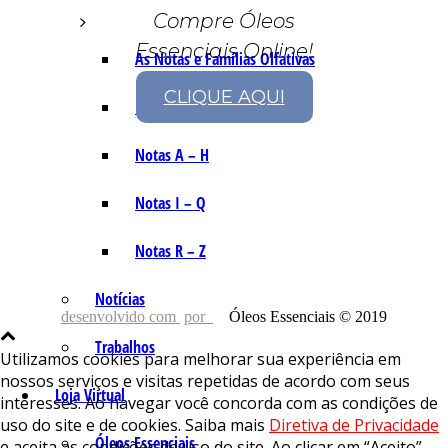
Compre Óleos
Essenciais Online!
As Notas e Famílias Olfativas
CLIQUE AQUI
Marketing Olfativo
Notas A – H
Notas I – Q
Notas R – Z
Notícias
desenvolvido com
por
Óleos Essenciais © 2019
Trabalhos
Utilizamos cookies para melhorar sua experiência em
nossos serviços e visitas repetidas de acordo com seus
Loja Virtual
interesses. Ao navegar você concorda com as condições de
uso do site e de cookies. Saiba mais
Diretiva de Privacidade
Óleos Essenciais
e aceita as condições de uso do site. Ao clicar em “Aceito”,