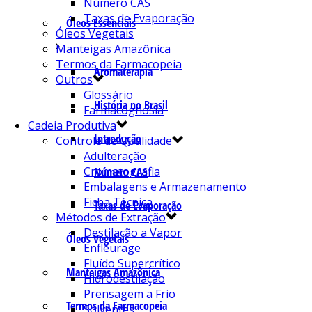
Número CAS
Taxas de Evaporação
Óleos Essenciais
Óleos Vegetais
Manteigas Amazônica
Termos da Farmacopeia
Aromaterapia
Outros
Glossário
História no Brasil
Farmacognosia
Cadeia Produtiva
Introdução
Controle de Qualidade
Adulteração
Cromatografia
Número CAS
Embalagens e Armazenamento
Ficha Técnica
Taxas de Evaporação
Métodos de Extração
Destilação a Vapor
Óleos Vegetais
Enfleurage
Fluído Supercrítico
Manteigas Amazônica
Hidrodestilação
Prensagem a Frio
Termos da Farmacopeia
Solventes