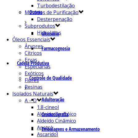
Turbodestilação
Outros
Métodos de Purificação
Desterpenação
Subprodutos
Hidrolatos
Glossário
Óleos Essenciais
Árvores
Farmacognosia
Cítricos
Ervas
Cadeia Produtiva
Especiarias
Exóticos
Controle de Qualidade
Flores
Resinas
Isolados Naturais
Adulteração
A – D
1.8-cineol
Aldeído Benzóico
Cromatografia
Aldeído Cinâmico
Anetol
Embalagens e Armazenamento
Ascaridol