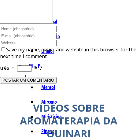
I – L
Lemonal
Limoneno
Save my name, email, and website in this browser for the
Linalol
next time I comment.
M – P
três
+
=
7
Mentol
Mirceno
VÍDEOS SOBRE
Miristicina
AROMATERAPIA DA
QUINARI
Pineno