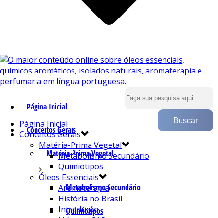
Página Inicial
Página Inicial
Conceitos Gerais
Conceitos Gerais
Matéria-Prima Vegetal
Matéria-Prima Vegetal
Metabolismo Secundário
Quimiotipos
Óleos Essenciais
Metabolismo Secundário
Aromaterapia
História no Brasil
Introdução
Quimiotipos