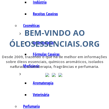
Indústria
Receitas Caseiras
Cosméticas
BEM-VINDO AO
ÓLEOSESSENCIAIS.ORG
Aromaterapia
Fórmulas Caseiras
Desde 2009, trazendo o que há de melhor em informações
sobre óleos essenciais, químicos aromáticos, isolados
Medicinais
naturais, aromaterapia, fragrâncias e perfumaria.
Aromaterapia
Veterinária
Perfumaria