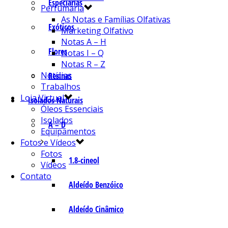
Especiarias
Perfumaria
As Notas e Famílias Olfativas
Exóticos
Marketing Olfativo
Notas A – H
Flores
Notas I – Q
Notas R – Z
Notícias
Resinas
Trabalhos
Loja Virtual
Isolados Naturais
Óleos Essenciais
Isolados
A – D
Equipamentos
Fotos e Vídeos
Fotos
1.8-cineol
Vídeos
Contato
Aldeído Benzóico
Aldeído Cinâmico