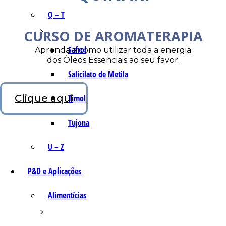
Q – T
CURSO DE AROMATERAPIA
Safrol
Aprenda a como utilizar toda a energia
dos Óleos Essenciais ao seu favor.
Salicilato de Metila
Clique aqui
Timol
Tujona
U – Z
P&D e Aplicações
Alimentícias