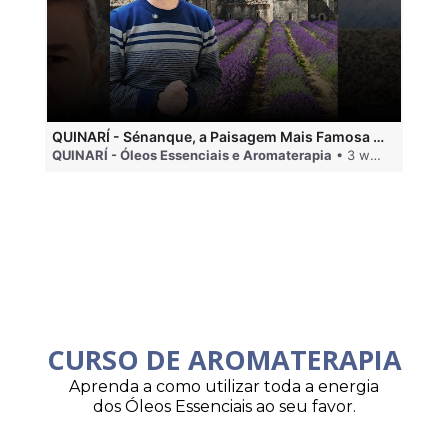
QUINARÍ - Sénanque, a Paisagem Mais Famosa da Aromaterapia
QUINARÍ - Óleos Essenciais e Aromaterapia
• 3 weeks ago
QU
CURSO DE AROMATERAPIA
Aprenda a como utilizar toda a energia
dos Óleos Essenciais ao seu favor.