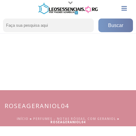
ROSEAGERANIOL04
INÍCIO
»
PERFUMES – NOTAS RÓSEAS, COM GERANIOL
»
ROSEAGERANIOL04