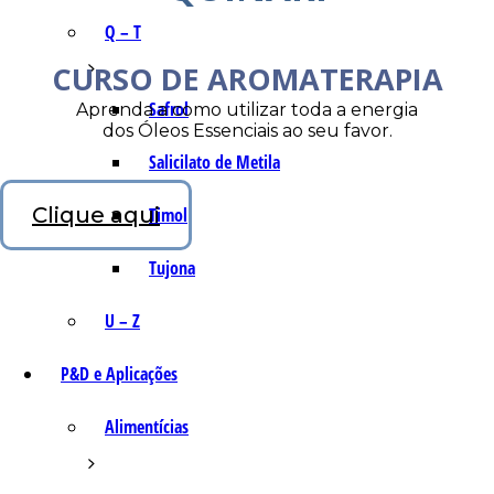
Q – T
CURSO DE AROMATERAPIA
Safrol
Aprenda a como utilizar toda a energia
dos Óleos Essenciais ao seu favor.
Salicilato de Metila
Clique aqui
Timol
Tujona
U – Z
P&D e Aplicações
Alimentícias