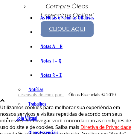
Compre Óleos
Essenciais Online!
As Notas e Famílias Olfativas
CLIQUE AQUI
Marketing Olfativo
Notas A – H
Notas I – Q
Notas R – Z
Notícias
desenvolvido com
por
Óleos Essenciais © 2019
Trabalhos
Utilizamos cookies para melhorar sua experiência em
nossos serviços e visitas repetidas de acordo com seus
Loja Virtual
interesses. Ao navegar você concorda com as condições de
uso do site e de cookies. Saiba mais
Diretiva de Privacidade
Óleos Essenciais
e aceita as condições de uso do site. Ao clicar em “Aceito”,