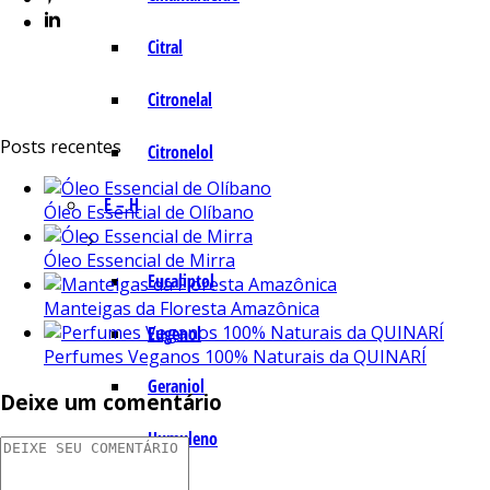
Citral
Citronelal
Posts recentes
Citronelol
E – H
Óleo Essencial de Olíbano
Óleo Essencial de Mirra
Eucaliptol
Manteigas da Floresta Amazônica
Eugenol
Perfumes Veganos 100% Naturais da QUINARÍ
Geraniol
Deixe um comentário
Humuleno