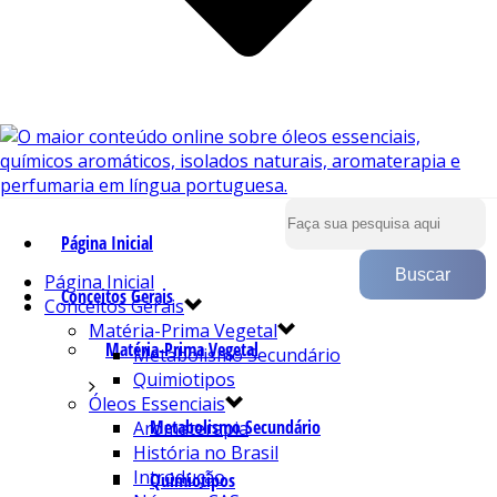
Página Inicial
Página Inicial
Conceitos Gerais
Conceitos Gerais
Matéria-Prima Vegetal
Matéria-Prima Vegetal
Metabolismo Secundário
Quimiotipos
Óleos Essenciais
Metabolismo Secundário
Aromaterapia
História no Brasil
Introdução
Quimiotipos