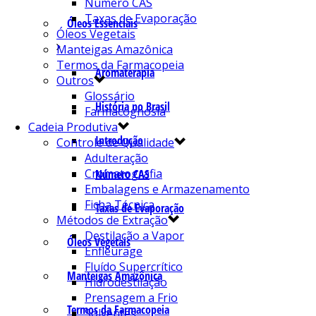
Número CAS
Taxas de Evaporação
Óleos Essenciais
Óleos Vegetais
Manteigas Amazônica
Termos da Farmacopeia
Aromaterapia
Outros
Glossário
História no Brasil
Farmacognosia
Cadeia Produtiva
Introdução
Controle de Qualidade
Adulteração
Cromatografia
Número CAS
Embalagens e Armazenamento
Ficha Técnica
Taxas de Evaporação
Métodos de Extração
Destilação a Vapor
Óleos Vegetais
Enfleurage
Fluído Supercrítico
Manteigas Amazônica
Hidrodestilação
Prensagem a Frio
Termos da Farmacopeia
Solventes