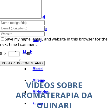
I – L
Lemonal
Limoneno
Save my name, email, and website in this browser for the
Linalol
next time I comment.
M – P
8
×
=
48
Mentol
Mirceno
VÍDEOS SOBRE
Miristicina
AROMATERAPIA DA
QUINARI
Pineno