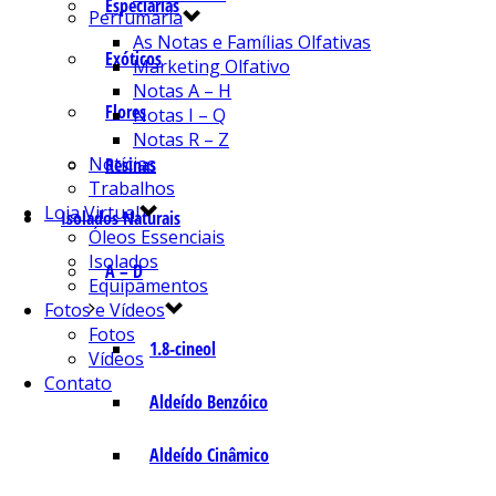
Especiarias
Perfumaria
As Notas e Famílias Olfativas
Exóticos
Marketing Olfativo
Notas A – H
Flores
Notas I – Q
Notas R – Z
Notícias
Resinas
Trabalhos
Loja Virtual
Isolados Naturais
Óleos Essenciais
Isolados
A – D
Equipamentos
Fotos e Vídeos
Fotos
1.8-cineol
Vídeos
Contato
Aldeído Benzóico
Aldeído Cinâmico