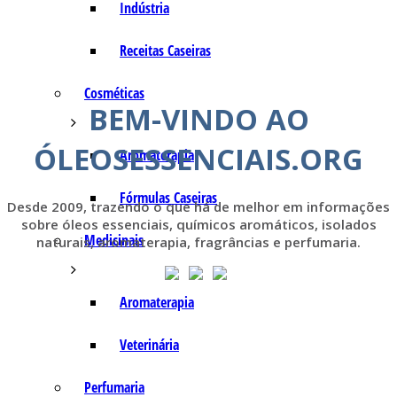
Indústria
Receitas Caseiras
Cosméticas
BEM-VINDO AO
ÓLEOSESSENCIAIS.ORG
Aromaterapia
Fórmulas Caseiras
Desde 2009, trazendo o que há de melhor em informações
sobre óleos essenciais, químicos aromáticos, isolados
Medicinais
naturais, aromaterapia, fragrâncias e perfumaria.
Aromaterapia
Veterinária
Perfumaria