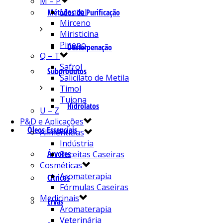
M – P
Mentol
Métodos de Purificação
Mirceno
Miristicina
Pineno
Desterpenação
Q – T
Safrol
Subprodutos
Salicilato de Metila
Timol
Tujona
Hidrolatos
U – Z
P&D e Aplicações
Óleos Essenciais
Alimentícias
Indústria
Árvores
Receitas Caseiras
Cosméticas
Aromaterapia
Cítricos
Fórmulas Caseiras
Medicinais
Ervas
Aromaterapia
Veterinária