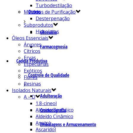
Turbodestilação
Outros
Métodos de Purificação
Desterpenação
Subprodutos
Hidrolatos
Glossário
Óleos Essenciais
Árvores
Farmacognosia
Cítricos
Ervas
Cadeia Produtiva
Especiarias
Exóticos
Controle de Qualidade
Flores
Resinas
Isolados Naturais
Adulteração
A – D
1.8-cineol
Aldeído Benzóico
Cromatografia
Aldeído Cinâmico
Anetol
Embalagens e Armazenamento
Ascaridol