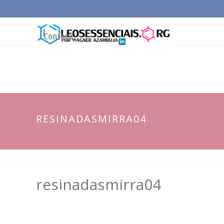
Página Inicial
Conceitos Gerais
Cadeia Pro
Contato
RESINADASMIRRA04
resinadasmirra04