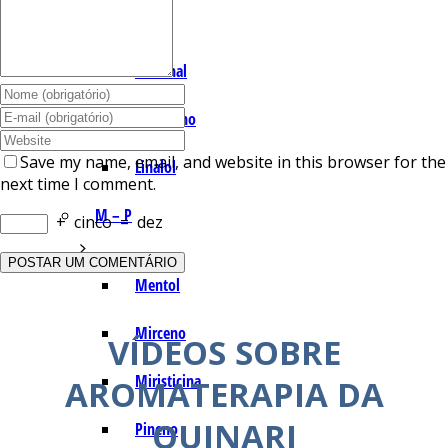
I – L
Lemonal
Limoneno
Save my name, email, and website in this browser for the
Linalol
next time I comment.
M – P
+
cinco
=
dez
Mentol
Mirceno
VÍDEOS SOBRE
Miristicina
AROMATERAPIA DA
QUINARI
Pineno