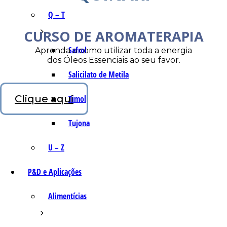
Q – T
CURSO DE AROMATERAPIA
Safrol
Aprenda a como utilizar toda a energia
dos Óleos Essenciais ao seu favor.
Salicilato de Metila
Clique aqui
Timol
Tujona
U – Z
P&D e Aplicações
Alimentícias