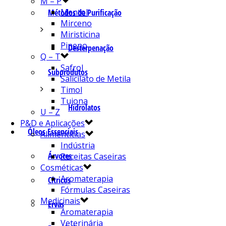
M – P
Mentol
Métodos de Purificação
Mirceno
Miristicina
Pineno
Desterpenação
Q – T
Safrol
Subprodutos
Salicilato de Metila
Timol
Tujona
Hidrolatos
U – Z
P&D e Aplicações
Óleos Essenciais
Alimentícias
Indústria
Árvores
Receitas Caseiras
Cosméticas
Aromaterapia
Cítricos
Fórmulas Caseiras
Medicinais
Ervas
Aromaterapia
Veterinária