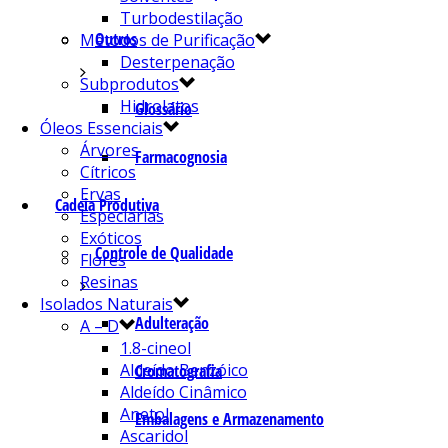
Turbodestilação
Outros
Métodos de Purificação
Desterpenação
Subprodutos
Hidrolatos
Glossário
Óleos Essenciais
Árvores
Farmacognosia
Cítricos
Ervas
Cadeia Produtiva
Especiarias
Exóticos
Controle de Qualidade
Flores
Resinas
Isolados Naturais
Adulteração
A – D
1.8-cineol
Aldeído Benzóico
Cromatografia
Aldeído Cinâmico
Anetol
Embalagens e Armazenamento
Ascaridol