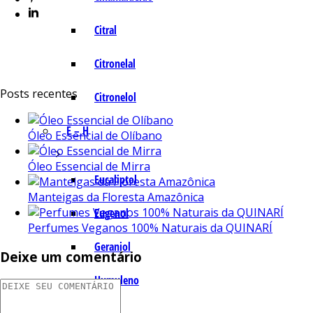
Citral
Citronelal
Posts recentes
Citronelol
E – H
Óleo Essencial de Olíbano
Óleo Essencial de Mirra
Eucaliptol
Manteigas da Floresta Amazônica
Eugenol
Perfumes Veganos 100% Naturais da QUINARÍ
Geraniol
Deixe um comentário
Humuleno