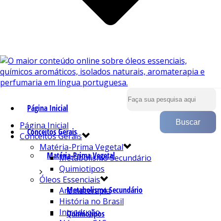
Página Inicial
Página Inicial
Conceitos Gerais
Conceitos Gerais
Matéria-Prima Vegetal
Matéria-Prima Vegetal
Metabolismo Secundário
Quimiotipos
Óleos Essenciais
Metabolismo Secundário
Aromaterapia
História no Brasil
Introdução
Quimiotipos