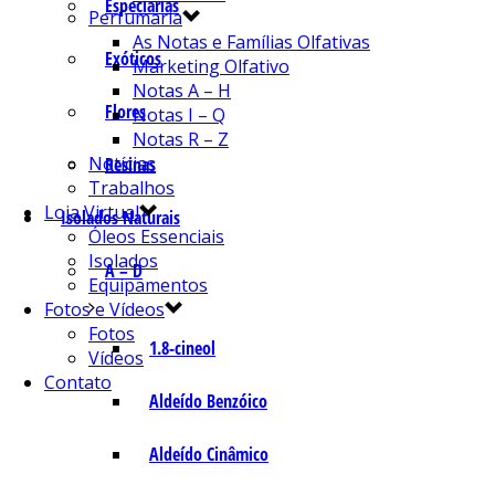
Especiarias
Perfumaria
As Notas e Famílias Olfativas
Exóticos
Marketing Olfativo
Notas A – H
Flores
Notas I – Q
Notas R – Z
Notícias
Resinas
Trabalhos
Loja Virtual
Isolados Naturais
Óleos Essenciais
Isolados
A – D
Equipamentos
Fotos e Vídeos
Fotos
1.8-cineol
Vídeos
Contato
Aldeído Benzóico
Aldeído Cinâmico