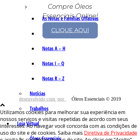
Compre Óleos
Essenciais Online!
As Notas e Famílias Olfativas
CLIQUE AQUI
Marketing Olfativo
Notas A – H
Notas I – Q
Notas R – Z
Notícias
desenvolvido com
por
Óleos Essenciais © 2019
Trabalhos
Utilizamos cookies para melhorar sua experiência em
nossos serviços e visitas repetidas de acordo com seus
Loja Virtual
interesses. Ao navegar você concorda com as condições de
uso do site e de cookies. Saiba mais
Diretiva de Privacidade
Óleos Essenciais
e aceita as condições de uso do site. Ao clicar em “Aceito”,