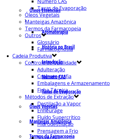
Número CAS
Taxas de Evaporação
Óleos Essenciais
Óleos Vegetais
Manteigas Amazônica
Termos da Farmacopeia
Aromaterapia
Outros
Glossário
História no Brasil
Farmacognosia
Cadeia Produtiva
Introdução
Controle de Qualidade
Adulteração
Cromatografia
Número CAS
Embalagens e Armazenamento
Ficha Técnica
Taxas de Evaporação
Métodos de Extração
Destilação a Vapor
Óleos Vegetais
Enfleurage
Fluído Supercrítico
Manteigas Amazônica
Hidrodestilação
Prensagem a Frio
Termos da Farmacopeia
Solventes