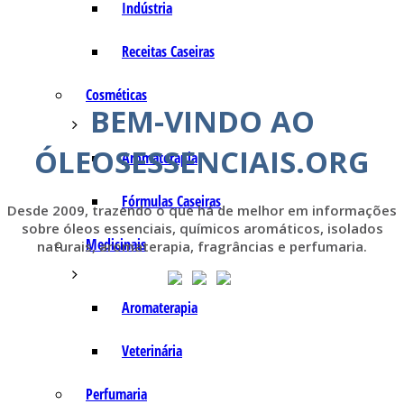
Indústria
Receitas Caseiras
Cosméticas
BEM-VINDO AO
ÓLEOSESSENCIAIS.ORG
Aromaterapia
Fórmulas Caseiras
Desde 2009, trazendo o que há de melhor em informações
sobre óleos essenciais, químicos aromáticos, isolados
Medicinais
naturais, aromaterapia, fragrâncias e perfumaria.
Aromaterapia
Veterinária
Perfumaria