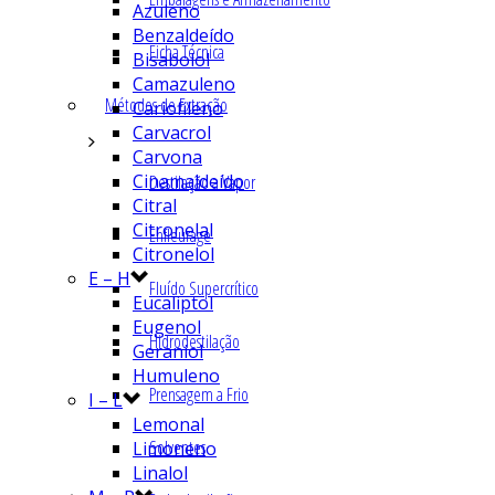
Azuleno
Benzaldeído
Ficha Técnica
Bisabolol
Camazuleno
Métodos de Extração
Cariofileno
Carvacrol
Carvona
Cinamaldeído
Destilação a Vapor
Citral
Citronelal
Enfleurage
Citronelol
E – H
Fluído Supercrítico
Eucaliptol
Eugenol
Hidrodestilação
Geraniol
Humuleno
Prensagem a Frio
I – L
Lemonal
Solventes
Limoneno
Linalol