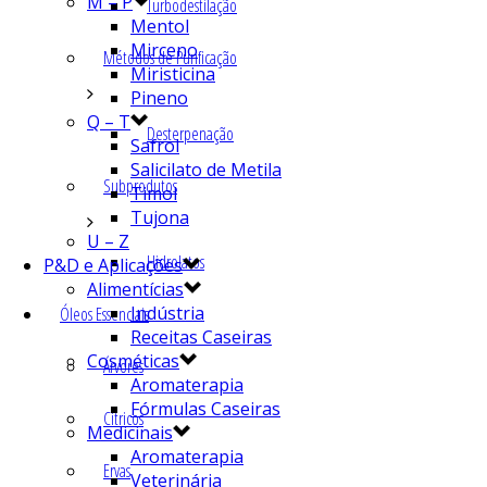
M – P
Turbodestilação
Mentol
Mirceno
Métodos de Purificação
Miristicina
Pineno
Q – T
Desterpenação
Safrol
Salicilato de Metila
Subprodutos
Timol
Tujona
U – Z
Hidrolatos
P&D e Aplicações
Alimentícias
Indústria
Óleos Essenciais
Receitas Caseiras
Cosméticas
Árvores
Aromaterapia
Fórmulas Caseiras
Cítricos
Medicinais
Aromaterapia
Ervas
Veterinária