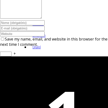
I – L
Lemonal
Limoneno
Save my name, email, and website in this browser for the
next time I comment.
Linalol
+
M – P
Mentol
Mirceno
Miristicina