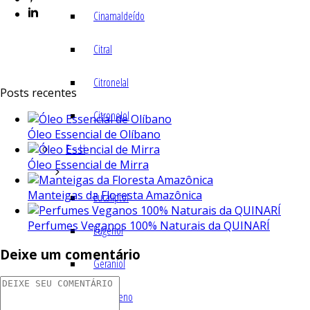
Cinamaldeído
Citral
Citronelal
Posts recentes
Citronelol
Óleo Essencial de Olíbano
E – H
Óleo Essencial de Mirra
Manteigas da Floresta Amazônica
Eucaliptol
Perfumes Veganos 100% Naturais da QUINARÍ
Eugenol
Deixe um comentário
Geraniol
Humuleno