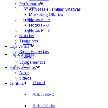
Perfumaria
Especiarias
As Notas e Famílias Olfativas
Marketing Olfativo
Exóticos
Notas A – H
Notas I – Q
Notas R – Z
Flores
Notícias
Trabalhos
Resinas
Loja Virtual
Óleos Essenciais
Isolados Naturais
Isolados
Equipamentos
A – D
Fotos e Vídeos
Fotos
Vídeos
1.8-cineol
Contato
Aldeído Benzóico
Aldeído Cinâmico