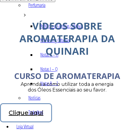
Perfumaria
VÍDEOS SOBRE
As Notas e Famílias Olfativas
AROMATERAPIA DA
Marketing Olfativo
QUINARI
Notas A – H
Notas I – Q
CURSO DE AROMATERAPIA
Notas R – Z
Aprenda a como utilizar toda a energia
dos Óleos Essenciais ao seu favor.
Notícias
Trabalhos
Clique aqui
Loja Virtual