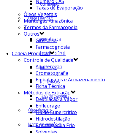
Número CAS
Quimiotipos
Taxas de Evaporação
Óleos Vegetais
Óleos Essenciais
Manteigas Amazônica
Termos da Farmacopeia
Outros
Aromaterapia
Glossário
Farmacognosia
História no Brasil
Cadeia Produtiva
Controle de Qualidade
Adulteração
Introdução
Cromatografia
Embalagens e Armazenamento
Número CAS
Ficha Técnica
Métodos de Extração
Taxas de Evaporação
Destilação a Vapor
Enfleurage
Óleos Vegetais
Fluído Supercrítico
Hidrodestilação
Manteigas Amazônica
Prensagem a Frio
Solventes