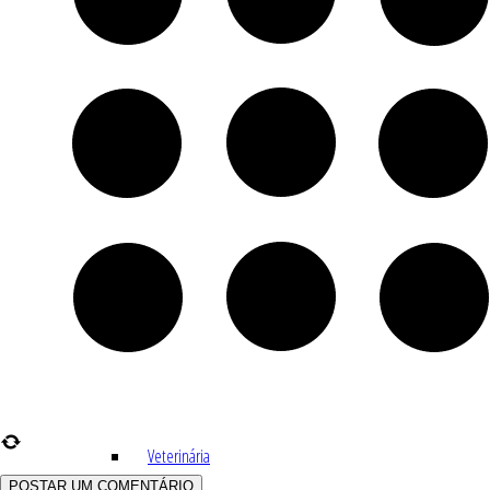
Indústria
Receitas Caseiras
Cosméticas
Aromaterapia
Fórmulas Caseiras
Medicinais
Aromaterapia
Veterinária