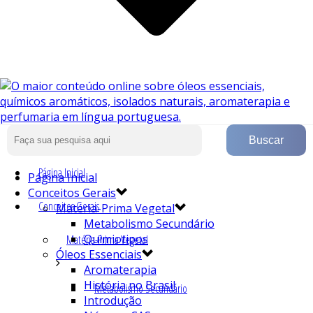
Página Inicial
Página Inicial
Conceitos Gerais
Conceitos Gerais
Matéria-Prima Vegetal
Metabolismo Secundário
Quimiotipos
Matéria-Prima Vegetal
Óleos Essenciais
Aromaterapia
História no Brasil
Metabolismo Secundário
Introdução