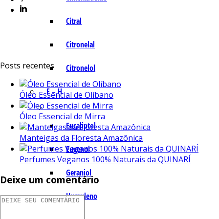
Citral
Citronelal
Posts recentes
Citronelol
E – H
Óleo Essencial de Olíbano
Óleo Essencial de Mirra
Eucaliptol
Manteigas da Floresta Amazônica
Eugenol
Perfumes Veganos 100% Naturais da QUINARÍ
Geraniol
Deixe um comentário
Humuleno