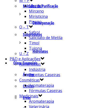
M – P
Mentol
Métodos de Purificação
Mirceno
Miristicina
Pineno
Desterpenação
Q – T
Safrol
Subprodutos
Salicilato de Metila
Timol
Tujona
Hidrolatos
U – Z
P&D e Aplicações
Óleos Essenciais
Alimentícias
Indústria
Árvores
Receitas Caseiras
Cosméticas
Aromaterapia
Cítricos
Fórmulas Caseiras
Medicinais
Ervas
Aromaterapia
Veterinária