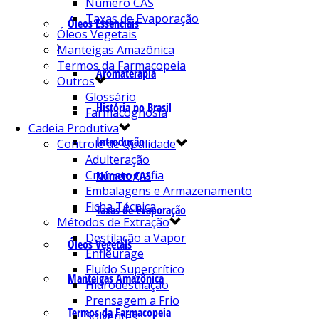
Número CAS
Taxas de Evaporação
Óleos Essenciais
Óleos Vegetais
Manteigas Amazônica
Termos da Farmacopeia
Aromaterapia
Outros
Glossário
História no Brasil
Farmacognosia
Cadeia Produtiva
Introdução
Controle de Qualidade
Adulteração
Cromatografia
Número CAS
Embalagens e Armazenamento
Ficha Técnica
Taxas de Evaporação
Métodos de Extração
Destilação a Vapor
Óleos Vegetais
Enfleurage
Fluído Supercrítico
Manteigas Amazônica
Hidrodestilação
Prensagem a Frio
Termos da Farmacopeia
Solventes