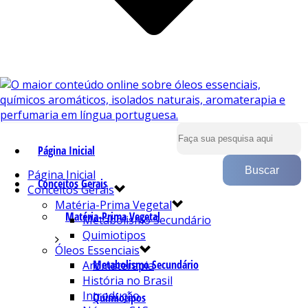
Página Inicial
Página Inicial
Conceitos Gerais
Conceitos Gerais
Matéria-Prima Vegetal
Matéria-Prima Vegetal
Metabolismo Secundário
Quimiotipos
Óleos Essenciais
Metabolismo Secundário
Aromaterapia
História no Brasil
Introdução
Quimiotipos