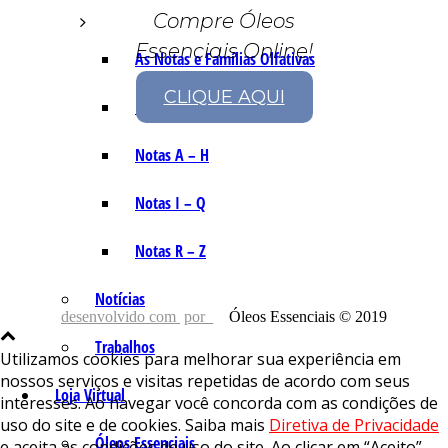
Compre Óleos
Essenciais Online!
As Notas e Famílias Olfativas
CLIQUE AQUI
Marketing Olfativo
Notas A – H
Notas I – Q
Notas R – Z
Notícias
desenvolvido com
por
Óleos Essenciais © 2019
Trabalhos
Utilizamos cookies para melhorar sua experiência em
nossos serviços e visitas repetidas de acordo com seus
Loja Virtual
interesses. Ao navegar você concorda com as condições de
uso do site e de cookies. Saiba mais
Diretiva de Privacidade
Óleos Essenciais
e aceita as condições de uso do site. Ao clicar em “Aceito”,