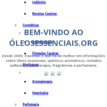
Indústria
Receitas Caseiras
Cosméticas
BEM-VINDO AO
ÓLEOSESSENCIAIS.ORG
Aromaterapia
Fórmulas Caseiras
Desde 2009, trazendo o que há de melhor em informações
sobre óleos essenciais, químicos aromáticos, isolados
Medicinais
naturais, aromaterapia, fragrâncias e perfumaria.
Aromaterapia
Veterinária
Perfumaria