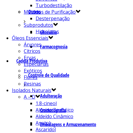
Turbodestilação
Outros
Métodos de Purificação
Desterpenação
Subprodutos
Hidrolatos
Glossário
Óleos Essenciais
Árvores
Farmacognosia
Cítricos
Ervas
Cadeia Produtiva
Especiarias
Exóticos
Controle de Qualidade
Flores
Resinas
Isolados Naturais
Adulteração
A – D
1.8-cineol
Aldeído Benzóico
Cromatografia
Aldeído Cinâmico
Anetol
Embalagens e Armazenamento
Ascaridol