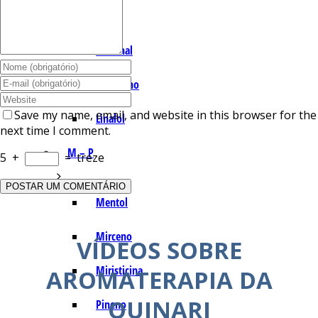
I – L
Lemonal
Limoneno
Save my name, email, and website in this browser for the
Linalol
next time I comment.
M – P
5
+
=
treze
Mentol
Mirceno
VÍDEOS SOBRE
Miristicina
AROMATERAPIA DA
QUINARI
Pineno