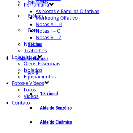
Especiarias
Perfumaria
As Notas e Famílias Olfativas
Exóticos
Marketing Olfativo
Notas A – H
Flores
Notas I – Q
Notas R – Z
Notícias
Resinas
Trabalhos
Loja Virtual
Isolados Naturais
Óleos Essenciais
Isolados
A – D
Equipamentos
Fotos e Vídeos
Fotos
1.8-cineol
Vídeos
Contato
Aldeído Benzóico
Aldeído Cinâmico