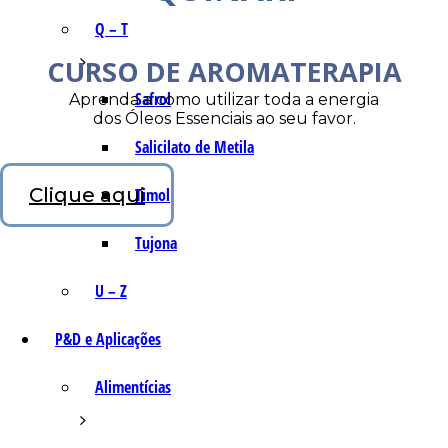
Q – T
CURSO DE AROMATERAPIA
Safrol
Aprenda a como utilizar toda a energia
dos Óleos Essenciais ao seu favor.
Salicilato de Metila
Clique aqui
Timol
Tujona
U – Z
P&D e Aplicações
Alimentícias