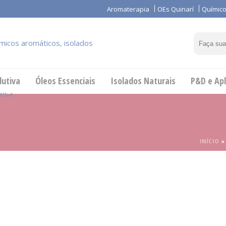
Aromaterapia
OEs Quinarí
Químico
dutiva
Óleos Essenciais
Isolados Naturais
P&D e Apl
INÍCIO