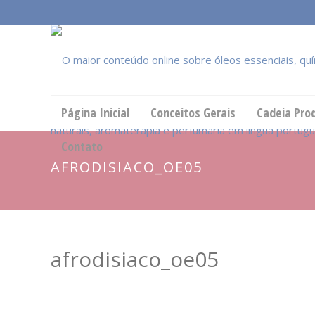
Página Inicial
Conceitos Gerais
Cadeia Pro
Contato
AFRODISIACO_OE05
afrodisiaco_oe05