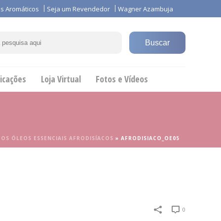
s Aromáticos
Seja um Revendedor
Wagner Azambuja
icações
Loja Virtual
Fotos e Vídeos
»
OS ÓLEOS ESSENCIAIS AFRODISÍACOS
»
AFRODISIACO_OE05
0