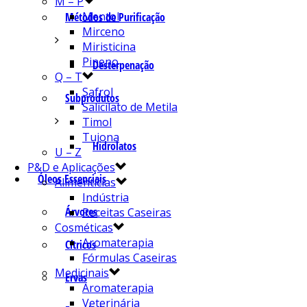
M – P
Mentol
Métodos de Purificação
Mirceno
Miristicina
Pineno
Desterpenação
Q – T
Safrol
Subprodutos
Salicilato de Metila
Timol
Tujona
Hidrolatos
U – Z
P&D e Aplicações
Óleos Essenciais
Alimentícias
Indústria
Árvores
Receitas Caseiras
Cosméticas
Aromaterapia
Cítricos
Fórmulas Caseiras
Medicinais
Ervas
Aromaterapia
Veterinária