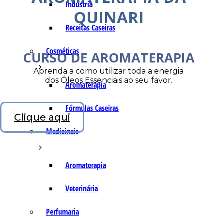
Indústria
QUINARI
Receitas Caseiras
Cosméticas
CURSO DE AROMATERAPIA
Aprenda a como utilizar toda a energia
dos Óleos Essenciais ao seu favor.
Aromaterapia
Fórmulas Caseiras
Clique aqui
Medicinais
Aromaterapia
Veterinária
Perfumaria