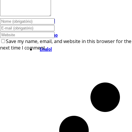
I – L
Lemonal
Limoneno
Save my name, email, and website in this browser for the
next time I comment.
Linalol
M – P
Mentol
Mirceno
Miristicina
Pineno