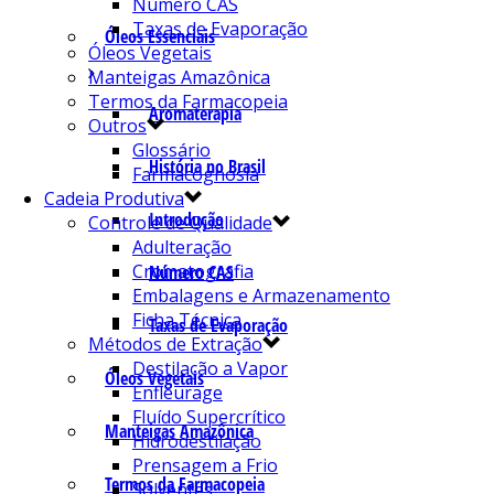
Número CAS
Taxas de Evaporação
Óleos Essenciais
Óleos Vegetais
Manteigas Amazônica
Termos da Farmacopeia
Aromaterapia
Outros
Glossário
História no Brasil
Farmacognosia
Cadeia Produtiva
Introdução
Controle de Qualidade
Adulteração
Cromatografia
Número CAS
Embalagens e Armazenamento
Ficha Técnica
Taxas de Evaporação
Métodos de Extração
Destilação a Vapor
Óleos Vegetais
Enfleurage
Fluído Supercrítico
Manteigas Amazônica
Hidrodestilação
Prensagem a Frio
Termos da Farmacopeia
Solventes