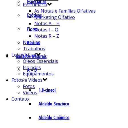
Especiarias
Perfumaria
As Notas e Famílias Olfativas
Exóticos
Marketing Olfativo
Notas A – H
Flores
Notas I – Q
Notas R – Z
Notícias
Resinas
Trabalhos
Loja Virtual
Isolados Naturais
Óleos Essenciais
Isolados
A – D
Equipamentos
Fotos e Vídeos
Fotos
1.8-cineol
Vídeos
Contato
Aldeído Benzóico
Aldeído Cinâmico