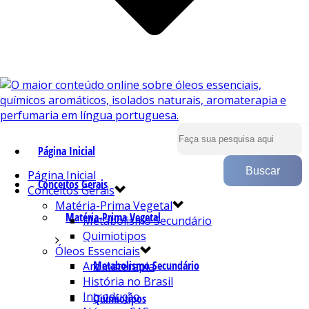
Página Inicial
Página Inicial
Conceitos Gerais
Conceitos Gerais
Matéria-Prima Vegetal
Matéria-Prima Vegetal
Metabolismo Secundário
Quimiotipos
Óleos Essenciais
Metabolismo Secundário
Aromaterapia
História no Brasil
Introdução
Quimiotipos