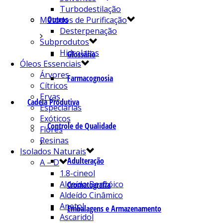
Turbodestilação
Outros
Métodos de Purificação
Desterpenação
Subprodutos
Hidrolatos
Glossário
Óleos Essenciais
Árvores
Farmacognosia
Cítricos
Ervas
Cadeia Produtiva
Especiarias
Exóticos
Controle de Qualidade
Flores
Resinas
Isolados Naturais
Adulteração
A – D
1.8-cineol
Aldeído Benzóico
Cromatografia
Aldeído Cinâmico
Anetol
Embalagens e Armazenamento
Ascaridol