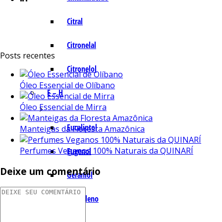
Citral
Citronelal
Posts recentes
Citronelol
Óleo Essencial de Olíbano
E – H
Óleo Essencial de Mirra
Eucaliptol
Manteigas da Floresta Amazônica
Perfumes Veganos 100% Naturais da QUINARÍ
Eugenol
Deixe um comentário
Geraniol
Humuleno