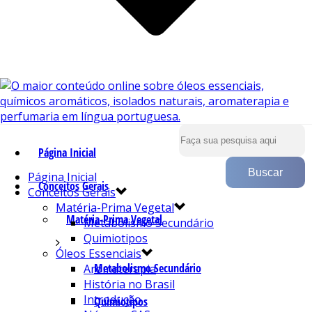
Página Inicial
Página Inicial
Conceitos Gerais
Conceitos Gerais
Matéria-Prima Vegetal
Matéria-Prima Vegetal
Metabolismo Secundário
Quimiotipos
Óleos Essenciais
Metabolismo Secundário
Aromaterapia
História no Brasil
Introdução
Quimiotipos