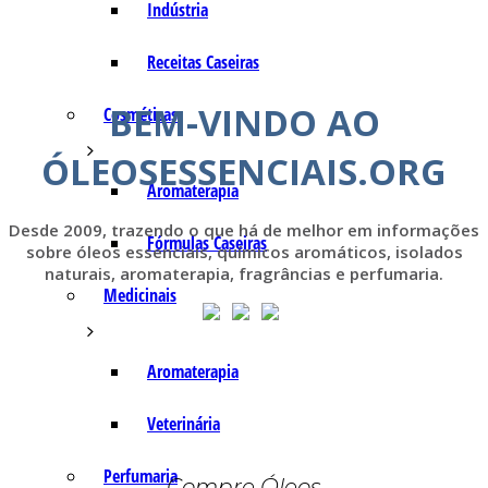
Indústria
Receitas Caseiras
BEM-VINDO AO
Cosméticas
ÓLEOSESSENCIAIS.ORG
Aromaterapia
Desde 2009, trazendo o que há de melhor em informações
Fórmulas Caseiras
sobre óleos essenciais, químicos aromáticos, isolados
naturais, aromaterapia, fragrâncias e perfumaria.
Medicinais
Aromaterapia
Veterinária
Perfumaria
Compre Óleos