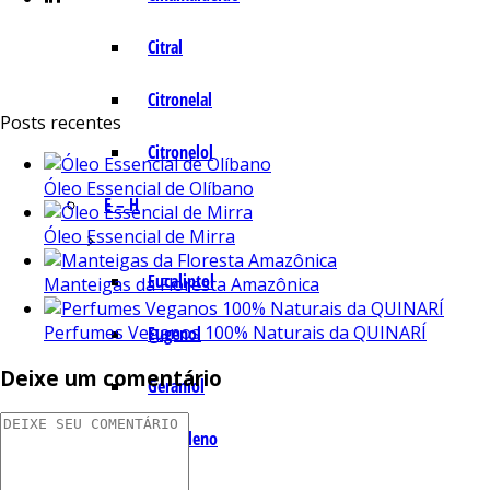
Citral
Citronelal
Posts recentes
Citronelol
Óleo Essencial de Olíbano
E – H
Óleo Essencial de Mirra
Eucaliptol
Manteigas da Floresta Amazônica
Perfumes Veganos 100% Naturais da QUINARÍ
Eugenol
Deixe um comentário
Geraniol
Humuleno