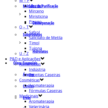
M – P
Mentol
Métodos de Purificação
Mirceno
Miristicina
Pineno
Desterpenação
Q – T
Safrol
Subprodutos
Salicilato de Metila
Timol
Tujona
Hidrolatos
U – Z
P&D e Aplicações
Óleos Essenciais
Alimentícias
Indústria
Árvores
Receitas Caseiras
Cosméticas
Aromaterapia
Cítricos
Fórmulas Caseiras
Medicinais
Ervas
Aromaterapia
Veterinária