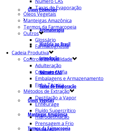
Número CAS
Taxas de Evaporação
Óleos Essenciais
Óleos Vegetais
Manteigas Amazônica
Termos da Farmacopeia
Aromaterapia
Outros
Glossário
História no Brasil
Farmacognosia
Cadeia Produtiva
Introdução
Controle de Qualidade
Adulteração
Cromatografia
Número CAS
Embalagens e Armazenamento
Ficha Técnica
Taxas de Evaporação
Métodos de Extração
Destilação a Vapor
Óleos Vegetais
Enfleurage
Fluído Supercrítico
Manteigas Amazônica
Hidrodestilação
Prensagem a Frio
Termos da Farmacopeia
Solventes