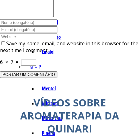
I – L
Lemonal
Limoneno
Save my name, email, and website in this browser for the
next time I comment.
Linalol
6
×
7
=
M – P
Mentol
VÍDEOS SOBRE
Mirceno
AROMATERAPIA DA
Miristicina
QUINARI
Pineno