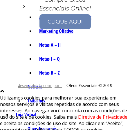
Essenciais Online!
As Notas e Famílias Olfativas
CLIQUE AQUI
Marketing Olfativo
Notas A – H
Notas I – Q
Notas R – Z
desenvolvido com
por
Óleos Essenciais © 2019
Notícias
Utilizamos cookies para melhorar sua experiência em
Trabalhos
nossos serviços e visitas repetidas de acordo com seus
interesses. Ao navegar você concorda com as condições de
Loja Virtual
uso do site e de cookies. Saiba mais
Diretiva de Privacidade
e aceita as condições de uso do site. Ao clicar em “Aceito”,
Óleos Essenciais
concorda com a utilização de TODOS os cookies.