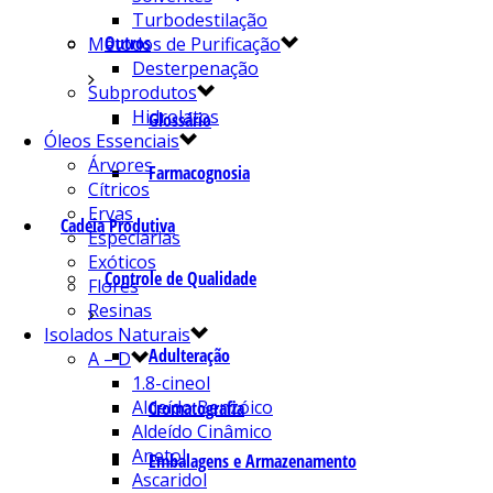
Turbodestilação
Outros
Métodos de Purificação
Desterpenação
Subprodutos
Hidrolatos
Glossário
Óleos Essenciais
Árvores
Farmacognosia
Cítricos
Ervas
Cadeia Produtiva
Especiarias
Exóticos
Controle de Qualidade
Flores
Resinas
Isolados Naturais
Adulteração
A – D
1.8-cineol
Aldeído Benzóico
Cromatografia
Aldeído Cinâmico
Anetol
Embalagens e Armazenamento
Ascaridol