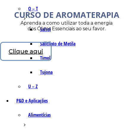
Q – T
CURSO DE AROMATERAPIA
Aprenda a como utilizar toda a energia
dos Óleos Essenciais ao seu favor.
Safrol
Salicilato de Metila
Clique aqui
Timol
Tujona
U – Z
P&D e Aplicações
Alimentícias