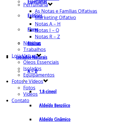
Especiarias
Perfumaria
As Notas e Famílias Olfativas
Exóticos
Marketing Olfativo
Notas A – H
Flores
Notas I – Q
Notas R – Z
Notícias
Resinas
Trabalhos
Loja Virtual
Isolados Naturais
Óleos Essenciais
Isolados
A – D
Equipamentos
Fotos e Vídeos
Fotos
1.8-cineol
Vídeos
Contato
Aldeído Benzóico
Aldeído Cinâmico