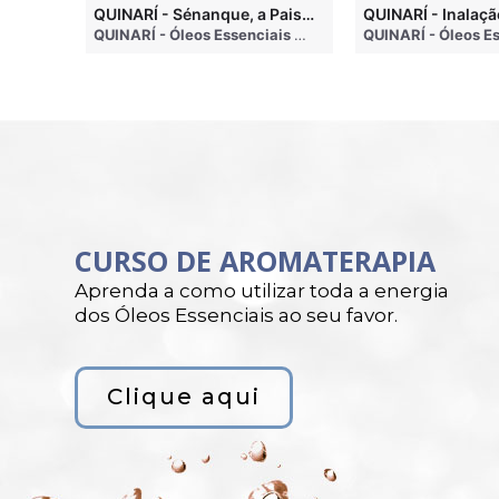
QUINARI - Métodos de Extração de Óleos Essenciais
QUINARÍ - Sénanque, a Paisagem Mais Famosa da Aromaterapia
QUINARÍ - Óleos Essenciais e Aromaterapia
• 4 months ago
QUINARÍ - Óleos Essenciais e Aromaterapia
• 3 weeks a
CURSO DE AROMATERAPIA
Aprenda a como utilizar toda a energia
dos Óleos Essenciais ao seu favor.
Clique aqui