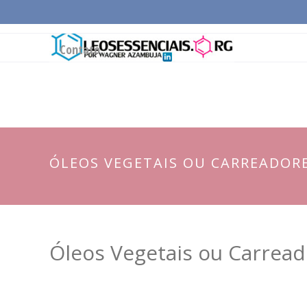
Página Inicial
Conceitos Gerais
Cadeia Pro
Contato
ÓLEOS VEGETAIS OU CARREADOR
Óleos Vegetais ou Carrea