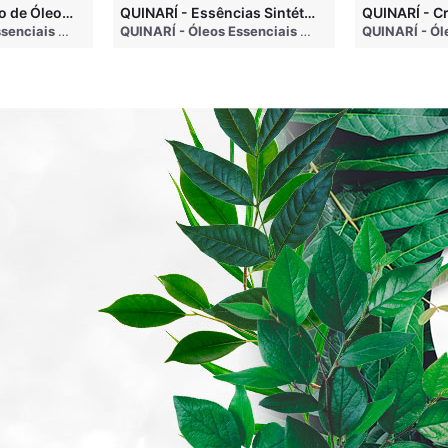
QUINARÍ - Inalação de Óleos Essenciais e Seus Benefícios
QUINARÍ - Essências Sintéticas NÃO Funcionam na Aromaterapia
go
QUINARÍ - Óleos Essenciais e Aromaterapia
• 3 months ago
QUINARÍ - Óleos Essenciais e Aromaterapia
• 3 mo