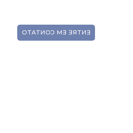
Industrias farmacêuticas;
Industrias alimentícias.
ENTRE EM CONTATO