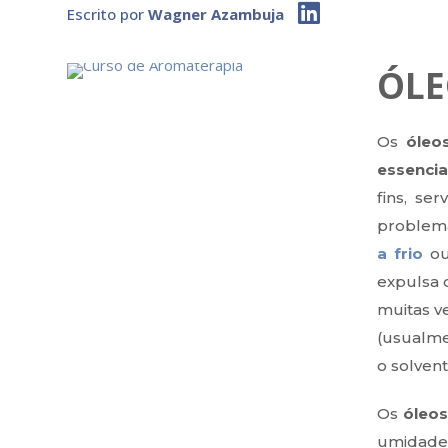
Escrito por
Wagner Azambuja
ÓLE
Os
óleo
essencia
fins, se
problema
a frio
ou
expulsa 
muitas v
(usualme
o solven
Os
óleos
umidade