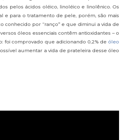
dos pelos ácidos oléico, linoléico e linolênico. Os
nal e para o tratamento de pele, porém, são mais
co conhecido por “ranço” e que diminui a vida de
diversos óleos essenciais contêm antioxidantes – o
lo: foi comprovado que adicionando 0,2% de
óleo
ssível aumentar a vida de prateleira desse óleo