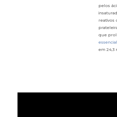
pelos áci
insatura
reativos
prateleir
que prol
essencia
em 24,3 