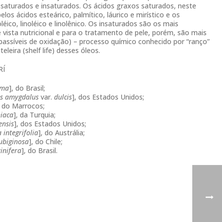
saturados e insaturados. Os ácidos graxos saturados, neste
los ácidos esteárico, palmítico, láurico e mirístico e os
léico, linoléico e linolênico. Os insaturados são os mais
 vista nutricional e para o tratamento de pele, porém, são mais
passíveis de oxidação) – processo químico conhecido por “ranço”
teleira (shelf life) desses óleos.
RÍ
ima
], do Brasil;
s amygdalus
var.
dulcis
], dos Estados Unidos;
, do Marrocos;
iaca
], da Turquia;
ensis
], dos Estados Unidos;
integrifolia
], do Austrália;
ubiginosa
], do Chile;
vinifera
], do Brasil.