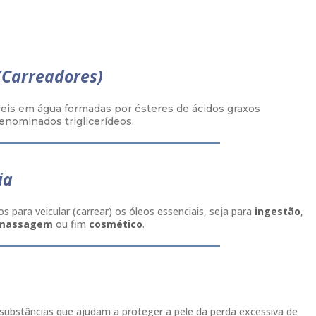
(Carreadores)
veis em água formadas por ésteres de ácidos graxos
denominados triglicerídeos.
ia
s para veicular (carrear) os óleos essenciais, seja para
ingestão
,
massagem
ou fim
cosmético
.
substâncias que ajudam a proteger a pele da perda excessiva de