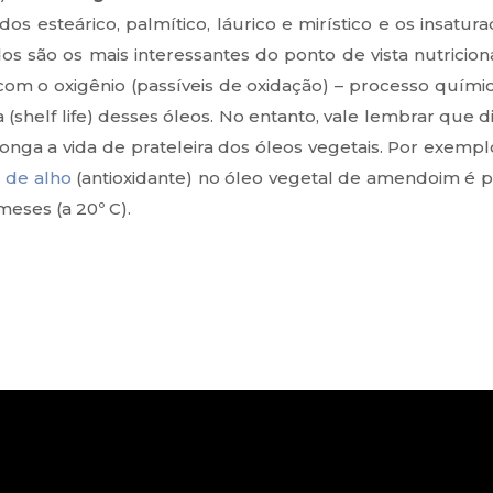
dos esteárico, palmítico, láurico e mirístico e os insatura
dos são os mais interessantes do ponto de vista nutricio
 com o oxigênio (passíveis de oxidação) – processo quími
a (shelf life) desses óleos. No entanto, vale lembrar que 
onga a vida de prateleira dos óleos vegetais. Por exemp
l de alho
(antioxidante) no óleo vegetal de amendoim é po
meses (a 20º C).