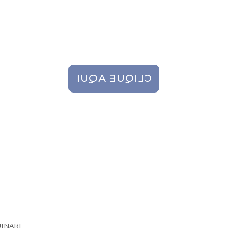
Lojas de produtos naturais;
Lojas veganas;
Farmácias de manipulação.
CLIQUE AQUI