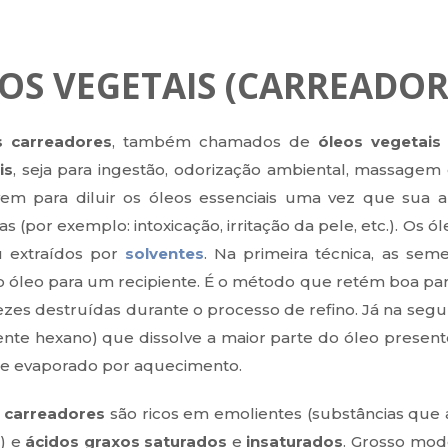
OS VEGETAIS (CARREADOR
s carreadores
, também chamados de
óleos vegetais
is
, seja para ingestão, odorização ambiental, massagem
rvem para diluir os óleos essenciais uma vez que sua
s (por exemplo: intoxicação, irritação da pele, etc.). Os
 extraídos por
solventes
. Na primeira técnica, as se
o óleo para um recipiente. É o método que retém boa pa
ezes destruídas durante o processo de refino. Já na seg
nte hexano) que dissolve a maior parte do óleo presente 
te evaporado por aquecimento.
 carreadores
são ricos em emolientes (substâncias que 
) e
ácidos graxos saturados
e
insaturados
. Grosso mod