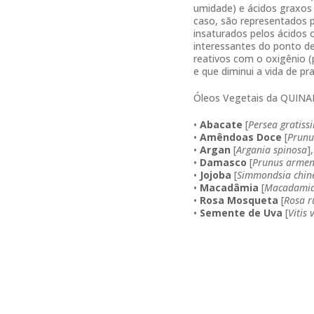
umidade) e ácidos graxos 
caso, são representados pe
insaturados pelos ácidos o
interessantes do ponto de
reativos com o oxigênio (
e que diminui a vida de pra
Óleos Vegetais da QUINA
•
Abacate
[
Persea gratiss
•
Amêndoas Doce
[
Prunu
•
Argan
[
Argania spinosa
]
•
Damasco
[
Prunus armen
•
Jojoba
[
Simmondsia chin
•
Macadâmia
[
Macadamia 
•
Rosa Mosqueta
[
Rosa r
•
Semente de Uva
[
Vitis 