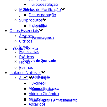
Turbodestilação
Outros
Métodos de Purificação
Desterpenação
Subprodutos
Hidrolatos
Glossário
Óleos Essenciais
Árvores
Farmacognosia
Cítricos
Ervas
Cadeia Produtiva
Especiarias
Exóticos
Controle de Qualidade
Flores
Resinas
Isolados Naturais
Adulteração
A – D
1.8-cineol
Aldeído Benzóico
Cromatografia
Aldeído Cinâmico
Anetol
Embalagens e Armazenamento
Ascaridol