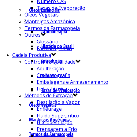
Número CAS
Taxas de Evaporação
Óleos Essenciais
Óleos Vegetais
Manteigas Amazônica
Termos da Farmacopeia
Aromaterapia
Outros
Glossário
História no Brasil
Farmacognosia
Cadeia Produtiva
Introdução
Controle de Qualidade
Adulteração
Cromatografia
Número CAS
Embalagens e Armazenamento
Ficha Técnica
Taxas de Evaporação
Métodos de Extração
Destilação a Vapor
Óleos Vegetais
Enfleurage
Fluído Supercrítico
Manteigas Amazônica
Hidrodestilação
Prensagem a Frio
Termos da Farmacopeia
Solventes