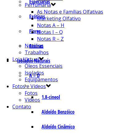
Especiarias
Perfumaria
As Notas e Famílias Olfativas
Exóticos
Marketing Olfativo
Notas A – H
Flores
Notas I – Q
Notas R – Z
Notícias
Resinas
Trabalhos
Loja Virtual
Isolados Naturais
Óleos Essenciais
Isolados
A – D
Equipamentos
Fotos e Vídeos
Fotos
1.8-cineol
Vídeos
Contato
Aldeído Benzóico
Aldeído Cinâmico