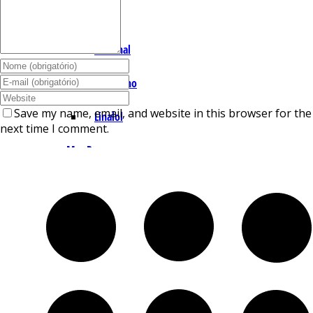
I – L
Lemonal
Limoneno
Save my name, email, and website in this browser for the
Linalol
next time I comment.
M – P
Mentol
Mirceno
Miristicina
Pineno