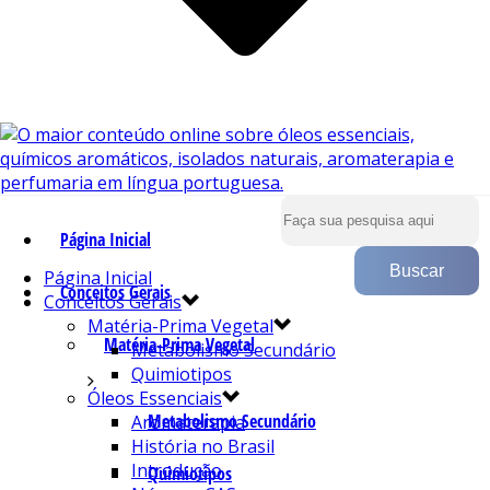
Página Inicial
Página Inicial
Conceitos Gerais
Conceitos Gerais
Matéria-Prima Vegetal
Matéria-Prima Vegetal
Metabolismo Secundário
Quimiotipos
Óleos Essenciais
Metabolismo Secundário
Aromaterapia
História no Brasil
Introdução
Quimiotipos