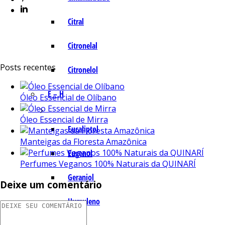
Citral
Citronelal
Posts recentes
Citronelol
E – H
Óleo Essencial de Olíbano
Óleo Essencial de Mirra
Eucaliptol
Manteigas da Floresta Amazônica
Eugenol
Perfumes Veganos 100% Naturais da QUINARÍ
Geraniol
Deixe um comentário
Humuleno