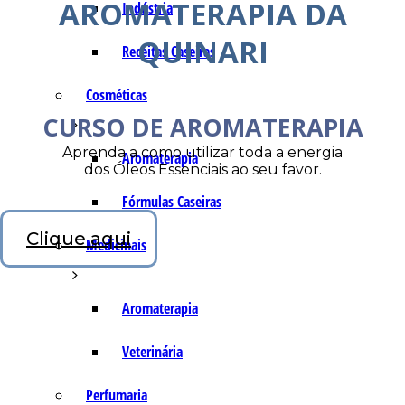
AROMATERAPIA DA
Indústria
QUINARI
Receitas Caseiras
Cosméticas
CURSO DE AROMATERAPIA
Aprenda a como utilizar toda a energia
Aromaterapia
dos Óleos Essenciais ao seu favor.
Fórmulas Caseiras
Clique aqui
Medicinais
Aromaterapia
Veterinária
Perfumaria