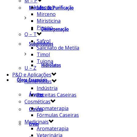
M – P
Mentol
Métodos de Purificação
Mirceno
Miristicina
Pineno
Desterpenação
Q – T
Safrol
Subprodutos
Salicilato de Metila
Timol
Tujona
Hidrolatos
U – Z
P&D e Aplicações
Óleos Essenciais
Alimentícias
Indústria
Árvores
Receitas Caseiras
Cosméticas
Aromaterapia
Cítricos
Fórmulas Caseiras
Medicinais
Ervas
Aromaterapia
Veterinária