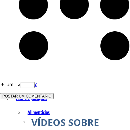
Q – T
Safrol
Salicilato de Metila
Timol
Tujona
+
um
=
U – Z
P&D e Aplicações
Alimentícias
VÍDEOS SOBRE