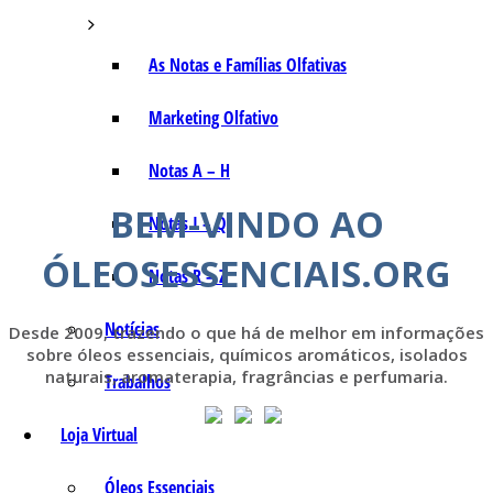
As Notas e Famílias Olfativas
Marketing Olfativo
Notas A – H
BEM-VINDO AO
Notas I – Q
ÓLEOSESSENCIAIS.ORG
Notas R – Z
Notícias
Desde 2009, trazendo o que há de melhor em informações
sobre óleos essenciais, químicos aromáticos, isolados
naturais, aromaterapia, fragrâncias e perfumaria.
Trabalhos
Loja Virtual
Óleos Essenciais