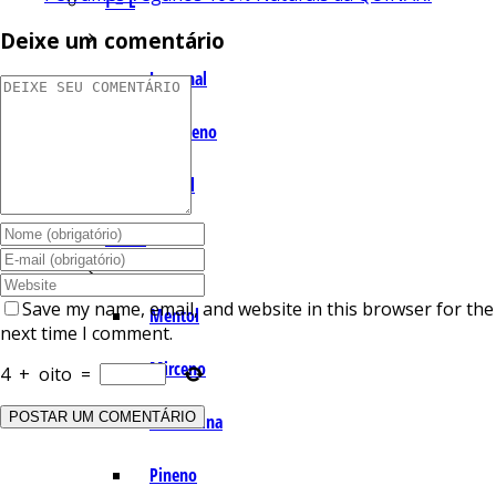
I – L
Deixe um comentário
Lemonal
Limoneno
Linalol
M – P
Save my name, email, and website in this browser for the
Mentol
next time I comment.
Mirceno
4
+
oito
=
Miristicina
Pineno