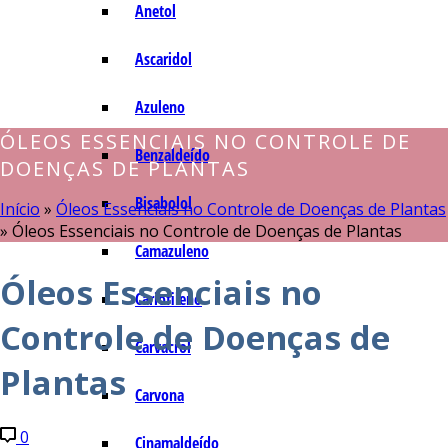
Anetol
Ascaridol
Azuleno
ÓLEOS ESSENCIAIS NO CONTROLE DE
Benzaldeído
DOENÇAS DE PLANTAS
Bisabolol
Início
»
Óleos Essenciais no Controle de Doenças de Plantas
»
Óleos Essenciais no Controle de Doenças de Plantas
Camazuleno
Óleos Essenciais no
Cariofileno
Controle de Doenças de
Carvacrol
Plantas
Carvona
0
Cinamaldeído