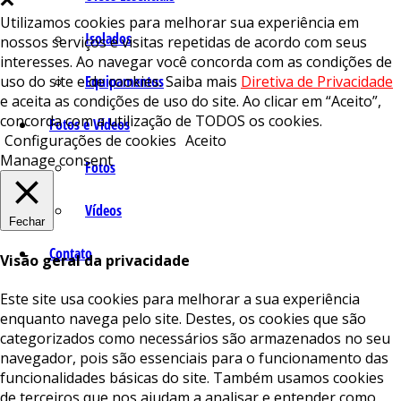
Utilizamos cookies para melhorar sua experiência em
Isolados
nossos serviços e visitas repetidas de acordo com seus
interesses. Ao navegar você concorda com as condições de
Equipamentos
uso do site e de cookies. Saiba mais
Diretiva de Privacidade
e aceita as condições de uso do site. Ao clicar em “Aceito”,
concorda com a utilização de TODOS os cookies.
Fotos e Vídeos
Configurações de cookies
Aceito
Manage consent
Fotos
Vídeos
Fechar
Contato
Visão geral da privacidade
Este site usa cookies para melhorar a sua experiência
enquanto navega pelo site. Destes, os cookies que são
categorizados como necessários são armazenados no seu
navegador, pois são essenciais para o funcionamento das
funcionalidades básicas do site. Também usamos cookies
de terceiros que nos ajudam a analisar e entender como