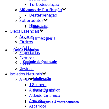
Turbodestilação
Outros
Métodos de Purificação
Desterpenação
Subprodutos
Hidrolatos
Glossário
Óleos Essenciais
Árvores
Farmacognosia
Cítricos
Ervas
Cadeia Produtiva
Especiarias
Exóticos
Controle de Qualidade
Flores
Resinas
Isolados Naturais
Adulteração
A – D
1.8-cineol
Aldeído Benzóico
Cromatografia
Aldeído Cinâmico
Anetol
Embalagens e Armazenamento
Ascaridol