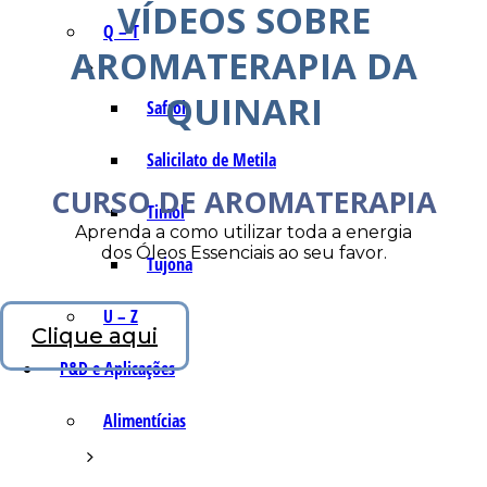
VÍDEOS SOBRE
Q – T
AROMATERAPIA DA
QUINARI
Safrol
Salicilato de Metila
CURSO DE AROMATERAPIA
Timol
Aprenda a como utilizar toda a energia
dos Óleos Essenciais ao seu favor.
Tujona
U – Z
Clique aqui
P&D e Aplicações
Alimentícias