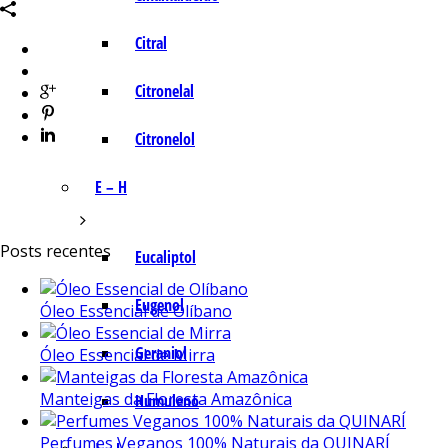
Citral
Citronelal
Citronelol
E – H
Posts recentes
Eucaliptol
Eugenol
Óleo Essencial de Olíbano
Geraniol
Óleo Essencial de Mirra
Manteigas da Floresta Amazônica
Humuleno
Perfumes Veganos 100% Naturais da QUINARÍ