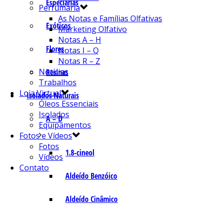
Especiarias
Perfumaria
As Notas e Famílias Olfativas
Exóticos
Marketing Olfativo
Notas A – H
Flores
Notas I – Q
Notas R – Z
Notícias
Resinas
Trabalhos
Loja Virtual
Isolados Naturais
Óleos Essenciais
Isolados
A – D
Equipamentos
Fotos e Vídeos
Fotos
1.8-cineol
Vídeos
Contato
Aldeído Benzóico
Aldeído Cinâmico