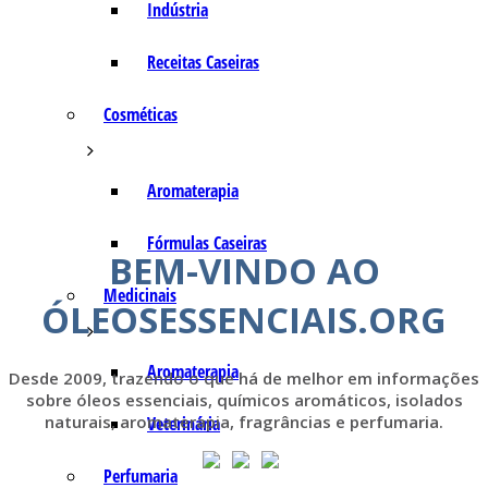
Indústria
Receitas Caseiras
Cosméticas
Aromaterapia
Fórmulas Caseiras
BEM-VINDO AO
Medicinais
ÓLEOSESSENCIAIS.ORG
Aromaterapia
Desde 2009, trazendo o que há de melhor em informações
sobre óleos essenciais, químicos aromáticos, isolados
naturais, aromaterapia, fragrâncias e perfumaria.
Veterinária
Perfumaria