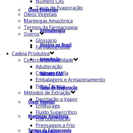
Número CAS
Taxas de Evaporação
Óleos Essenciais
Óleos Vegetais
Manteigas Amazônica
Termos da Farmacopeia
Aromaterapia
Outros
Glossário
História no Brasil
Farmacognosia
Cadeia Produtiva
Introdução
Controle de Qualidade
Adulteração
Cromatografia
Número CAS
Embalagens e Armazenamento
Ficha Técnica
Taxas de Evaporação
Métodos de Extração
Destilação a Vapor
Óleos Vegetais
Enfleurage
Fluído Supercrítico
Manteigas Amazônica
Hidrodestilação
Prensagem a Frio
Termos da Farmacopeia
Solventes