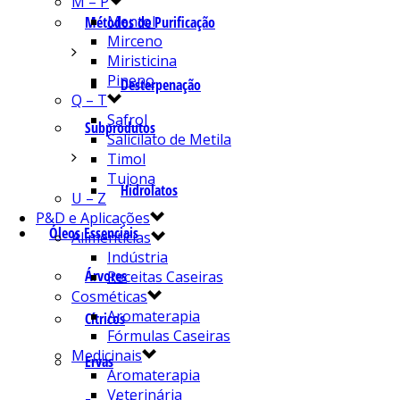
M – P
Mentol
Métodos de Purificação
Mirceno
Miristicina
Pineno
Desterpenação
Q – T
Safrol
Subprodutos
Salicilato de Metila
Timol
Tujona
Hidrolatos
U – Z
P&D e Aplicações
Óleos Essenciais
Alimentícias
Indústria
Árvores
Receitas Caseiras
Cosméticas
Aromaterapia
Cítricos
Fórmulas Caseiras
Medicinais
Ervas
Aromaterapia
Veterinária