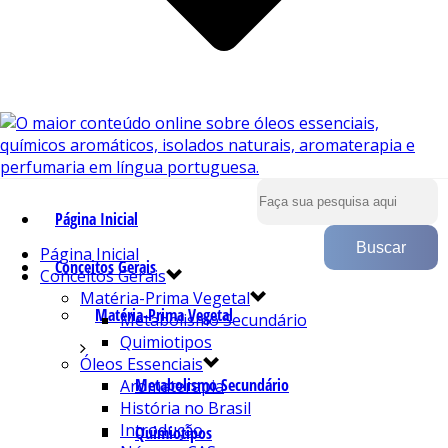
Página Inicial
Página Inicial
Conceitos Gerais
Conceitos Gerais
Matéria-Prima Vegetal
Matéria-Prima Vegetal
Metabolismo Secundário
Quimiotipos
Óleos Essenciais
Metabolismo Secundário
Aromaterapia
História no Brasil
Introdução
Quimiotipos