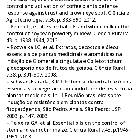
control and activation of coffee plants defense
response against rust and brown eye spot. Ciência e
Agrotecnologia, v.36, p. 383-390, 2012.
– Perina FJ, et al. Essential oils and whole milk in the
control of soybean powdery mildew. Ciência Rural v.
43, p. 1938-1944, 2013.
– Rozwalka LC, et al. Extratos, decoctos e óleos
essenciais de plantas medicinais e aromáticas na
inibição de Glomerella cingulata e Colletotrichum
gloeosporioides de frutos de goiaba. Ciência Rural
v.38, p. 301-307, 2008.
– Schwan-Estrada, K R F Potencial de extrato e óleos
essenciais de vegetais como indutores de resistência:
plantas medicinais. In: II Reunião brasileira sobre
indução de resistência em plantas contra
fitopatógenos, São Pedro. Anais. São Pedro: USP
2003. p. 147. 2003.
– Teixeira GA, et al. Essential oils on the control of
stem and ear rot in maize. Ciência Rural v.43, p.1945-
1951, 2013.