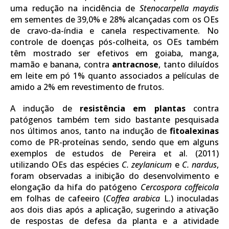
uma redução na incidência de
Stenocarpella maydis
em sementes de 39,0% e 28% alcançadas com os OEs
de cravo-da-índia e canela respectivamente. No
controle de doenças pós-colheita, os OEs também
têm mostrado ser efetivos em goiaba, manga,
mamão e banana, contra
antracnose
, tanto diluídos
em leite em pó 1% quanto associados a películas de
amido a 2% em revestimento de frutos.
A indução de
resistência em plantas
contra
patógenos também tem sido bastante pesquisada
nos últimos anos, tanto na indução de
fitoalexinas
como de PR-proteínas sendo, sendo que em alguns
exemplos de estudos de Pereira et al. (2011)
utilizando OEs das espécies
C. zeylanicum
e
C. nardus
,
foram observadas a inibição do desenvolvimento e
elongação da hifa do patógeno
Cercospora coffeicola
em folhas de cafeeiro (
Coffea arabica
L.) inoculadas
aos dois dias após a aplicação, sugerindo a ativação
de respostas de defesa da planta e a atividade