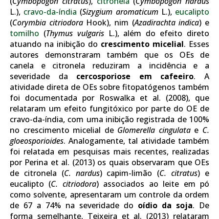
(
Cymbopogon citratus
),
citronela
(
Cymbopogon nardus
L.),
cravo-da-índia
(
Sizygium aromaticum
L.),
eucalipto
(
Corymbia citriodora
Hook), nim (
Azadirachta indica
) e
tomilho
(
Thymus vulgaris
L.), além do efeito direto
atuando na inibição do
crescimento micelial
. Esses
autores demonstraram também que os OEs de
canela e citronela reduziram a incidência e a
severidade da
cercosporiose em cafeeiro
. A
atividade direta de OEs sobre fitopatógenos também
foi documentada por Roswalka et al. (2008), que
relataram um efeito fungitóxico por parte do OE de
cravo-da-índia, com uma inibição registrada de 100%
no crescimento micelial de
Glomerella cingulata
e
C.
gloeosporioides
. Analogamente, tal atividade também
foi relatada em pesquisas mais recentes, realizadas
por Perina et al. (2013) os quais observaram que OEs
de citronela (
C. nardus
) capim-limão (
C. citratus
) e
eucalipto (
C. citriodora
) associados ao leite em pó
como solvente, apresentaram um controle da ordem
de 67 a 74% na severidade do
oídio da soja
. De
forma semelhante, Teixeira et al. (2013) relataram