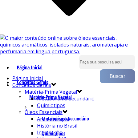
Página Inicial
Página Inicial
Conceitos Gerais
Conceitos Gerais
Matéria-Prima Vegetal
Matéria-Prima Vegetal
Metabolismo Secundário
Quimiotipos
Óleos Essenciais
Metabolismo Secundário
Aromaterapia
História no Brasil
Introdução
Quimiotipos