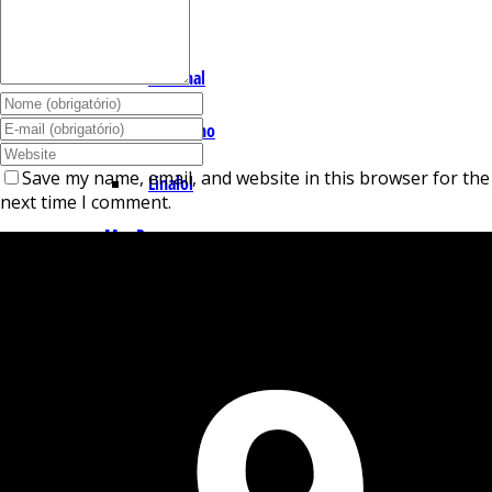
I – L
Lemonal
Limoneno
Save my name, email, and website in this browser for the
Linalol
next time I comment.
M – P
Mentol
Mirceno
Miristicina
Pineno