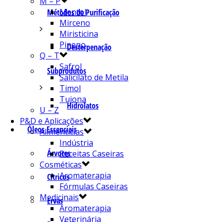
M – P
Mentol
Métodos de Purificação
Mirceno
Miristicina
Pineno
Desterpenação
Q – T
Safrol
Subprodutos
Salicilato de Metila
Timol
Tujona
Hidrolatos
U – Z
P&D e Aplicações
Óleos Essenciais
Alimentícias
Indústria
Árvores
Receitas Caseiras
Cosméticas
Aromaterapia
Cítricos
Fórmulas Caseiras
Medicinais
Ervas
Aromaterapia
Veterinária