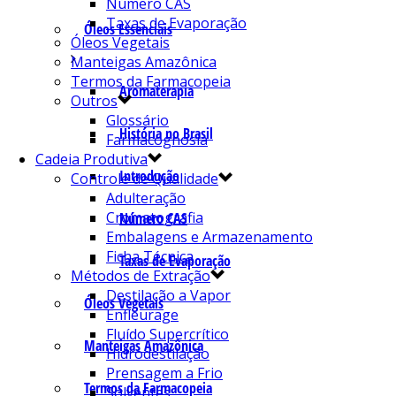
Número CAS
Taxas de Evaporação
Óleos Essenciais
Óleos Vegetais
Manteigas Amazônica
Termos da Farmacopeia
Aromaterapia
Outros
Glossário
História no Brasil
Farmacognosia
Cadeia Produtiva
Introdução
Controle de Qualidade
Adulteração
Cromatografia
Número CAS
Embalagens e Armazenamento
Ficha Técnica
Taxas de Evaporação
Métodos de Extração
Destilação a Vapor
Óleos Vegetais
Enfleurage
Fluído Supercrítico
Manteigas Amazônica
Hidrodestilação
Prensagem a Frio
Termos da Farmacopeia
Solventes