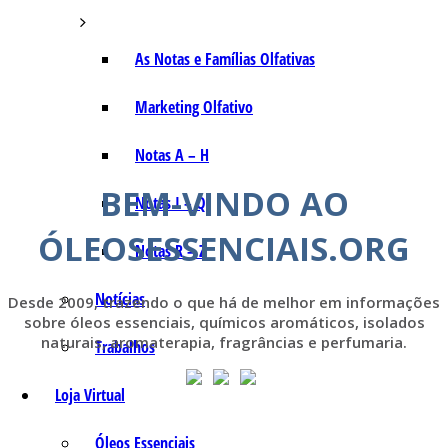
As Notas e Famílias Olfativas
Marketing Olfativo
Notas A – H
BEM-VINDO AO
Notas I – Q
ÓLEOSESSENCIAIS.ORG
Notas R – Z
Notícias
Desde 2009, trazendo o que há de melhor em informações
sobre óleos essenciais, químicos aromáticos, isolados
naturais, aromaterapia, fragrâncias e perfumaria.
Trabalhos
Loja Virtual
Óleos Essenciais