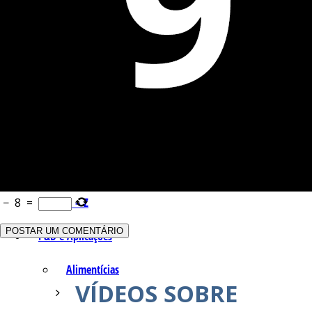
Q – T
Safrol
Salicilato de Metila
Timol
Tujona
−
8
=
U – Z
P&D e Aplicações
Alimentícias
VÍDEOS SOBRE