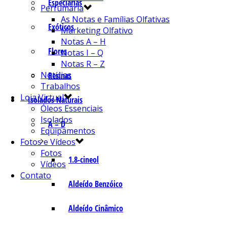
Especiarias
Perfumaria
As Notas e Famílias Olfativas
Exóticos
Marketing Olfativo
Notas A – H
Flores
Notas I – Q
Notas R – Z
Notícias
Resinas
Trabalhos
Loja Virtual
Isolados Naturais
Óleos Essenciais
Isolados
A – D
Equipamentos
Fotos e Vídeos
Fotos
1.8-cineol
Vídeos
Contato
Aldeído Benzóico
Aldeído Cinâmico