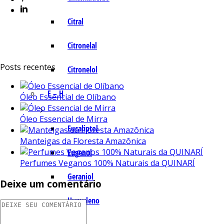
Citral
Citronelal
Posts recentes
Citronelol
E – H
Óleo Essencial de Olíbano
Óleo Essencial de Mirra
Eucaliptol
Manteigas da Floresta Amazônica
Eugenol
Perfumes Veganos 100% Naturais da QUINARÍ
Geraniol
Deixe um comentário
Humuleno