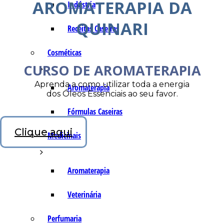
AROMATERAPIA DA
Indústria
QUINARI
Receitas Caseiras
Cosméticas
CURSO DE AROMATERAPIA
Aprenda a como utilizar toda a energia
Aromaterapia
dos Óleos Essenciais ao seu favor.
Fórmulas Caseiras
Clique aqui
Medicinais
Aromaterapia
Veterinária
Perfumaria