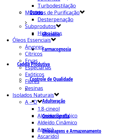
Turbodestilação
Outros
Métodos de Purificação
Desterpenação
Subprodutos
Hidrolatos
Glossário
Óleos Essenciais
Árvores
Farmacognosia
Cítricos
Ervas
Cadeia Produtiva
Especiarias
Exóticos
Controle de Qualidade
Flores
Resinas
Isolados Naturais
Adulteração
A – D
1.8-cineol
Aldeído Benzóico
Cromatografia
Aldeído Cinâmico
Anetol
Embalagens e Armazenamento
Ascaridol