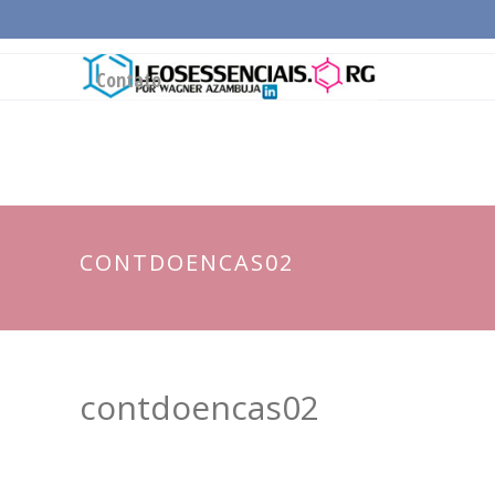
Página Inicial
Conceitos Gerais
Cadeia Pro
Contato
CONTDOENCAS02
contdoencas02