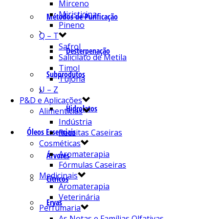
Mirceno
Miristicina
Métodos de Purificação
Pineno
Q – T
Safrol
Desterpenação
Salicilato de Metila
Timol
Subprodutos
Tujona
U – Z
P&D e Aplicações
Hidrolatos
Alimentícias
Indústria
Óleos Essenciais
Receitas Caseiras
Cosméticas
Aromaterapia
Árvores
Fórmulas Caseiras
Medicinais
Cítricos
Aromaterapia
Veterinária
Ervas
Perfumaria
As Notas e Famílias Olfativas