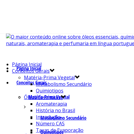
Página Inicial
Página Inicial
Conceitos Gerais
Matéria-Prima Vegetal
Conceitos Gerais
Metabolismo Secundário
Quimiotipos
Matéria-Prima Vegetal
Óleos Essenciais
Aromaterapia
História no Brasil
Introdução
Metabolismo Secundário
Número CAS
Taxas de Evaporação
Quimiotipos