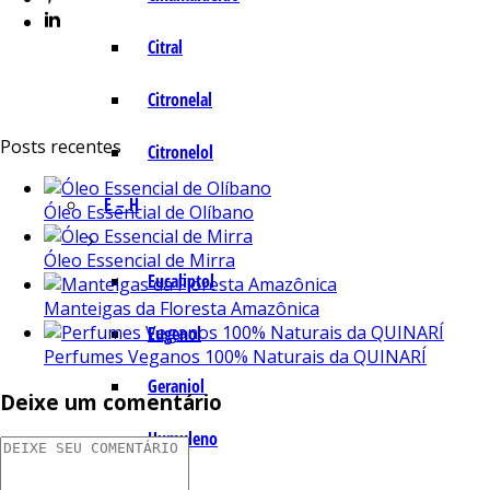
Citral
Citronelal
Posts recentes
Citronelol
E – H
Óleo Essencial de Olíbano
Óleo Essencial de Mirra
Eucaliptol
Manteigas da Floresta Amazônica
Eugenol
Perfumes Veganos 100% Naturais da QUINARÍ
Geraniol
Deixe um comentário
Humuleno