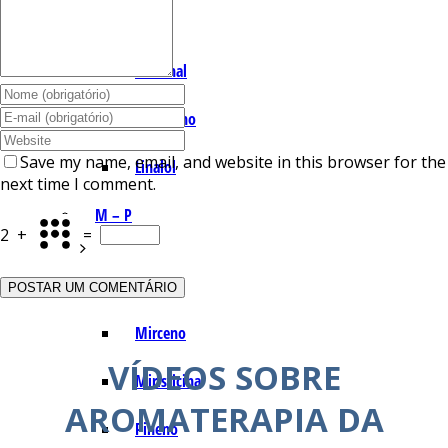
I – L
Lemonal
Limoneno
Save my name, email, and website in this browser for the
Linalol
next time I comment.
M – P
2
+
=
Mentol
Mirceno
VÍDEOS SOBRE
Miristicina
AROMATERAPIA DA
Pineno