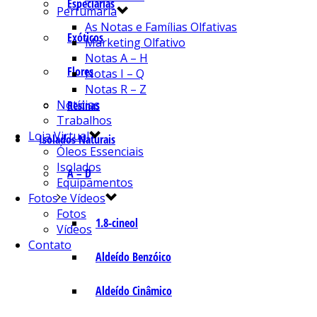
Especiarias
Perfumaria
As Notas e Famílias Olfativas
Exóticos
Marketing Olfativo
Notas A – H
Flores
Notas I – Q
Notas R – Z
Notícias
Resinas
Trabalhos
Loja Virtual
Isolados Naturais
Óleos Essenciais
Isolados
A – D
Equipamentos
Fotos e Vídeos
Fotos
1.8-cineol
Vídeos
Contato
Aldeído Benzóico
Aldeído Cinâmico