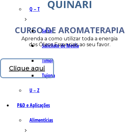
QUINARI
Q – T
CURSO DE AROMATERAPIA
Safrol
Aprenda a como utilizar toda a energia
dos Óleos Essenciais ao seu favor.
Salicilato de Metila
Timol
Clique aqui
Tujona
U – Z
P&D e Aplicações
Alimentícias