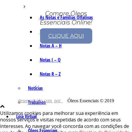
Compre Óleos
As Notas e Famílias Olfativas
Essenciais Online!
Marketing Olfativo
CLIQUE AQUI
Notas A – H
Notas I – Q
Notas R – Z
Notícias
desenvolvido com
por
Óleos Essenciais © 2019
Trabalhos
Utilizamos cookies para melhorar sua experiência em
Loja Virtual
nossos serviços e visitas repetidas de acordo com seus
interesses. Ao navegar você concorda com as condições de
Óleos Essenciais