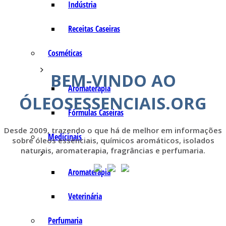
Indústria
Receitas Caseiras
Cosméticas
BEM-VINDO AO
Aromaterapia
ÓLEOSESSENCIAIS.ORG
Fórmulas Caseiras
Desde 2009, trazendo o que há de melhor em informações
Medicinais
sobre óleos essenciais, químicos aromáticos, isolados
naturais, aromaterapia, fragrâncias e perfumaria.
Aromaterapia
Veterinária
Perfumaria