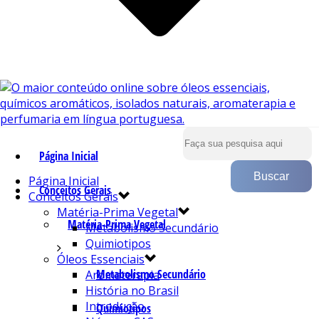
Página Inicial
Página Inicial
Conceitos Gerais
Conceitos Gerais
Matéria-Prima Vegetal
Matéria-Prima Vegetal
Metabolismo Secundário
Quimiotipos
Óleos Essenciais
Metabolismo Secundário
Aromaterapia
História no Brasil
Introdução
Quimiotipos