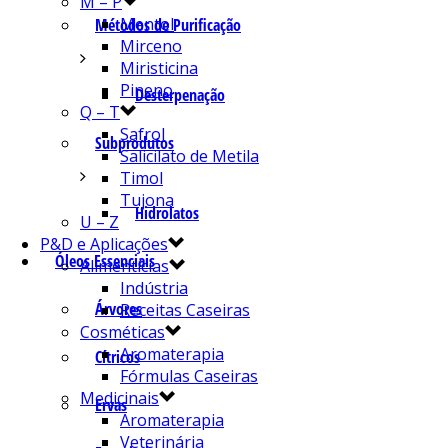
M – P
Mentol
Métodos de Purificação
Mirceno
Miristicina
Pineno
Desterpenação
Q – T
Safrol
Subprodutos
Salicilato de Metila
Timol
Tujona
Hidrolatos
U – Z
P&D e Aplicações
Óleos Essenciais
Alimentícias
Indústria
Árvores
Receitas Caseiras
Cosméticas
Aromaterapia
Cítricos
Fórmulas Caseiras
Medicinais
Ervas
Aromaterapia
Veterinária