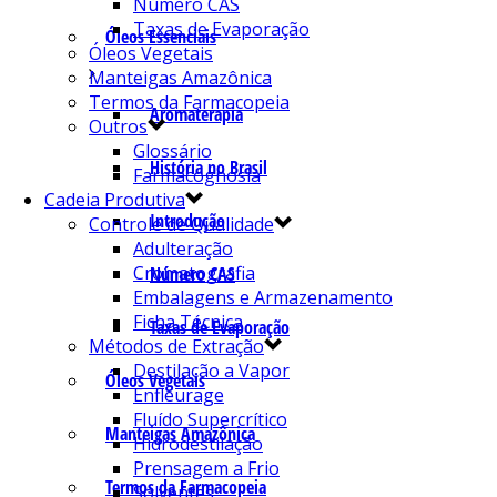
Número CAS
Taxas de Evaporação
Óleos Essenciais
Óleos Vegetais
Manteigas Amazônica
Termos da Farmacopeia
Aromaterapia
Outros
Glossário
História no Brasil
Farmacognosia
Cadeia Produtiva
Introdução
Controle de Qualidade
Adulteração
Cromatografia
Número CAS
Embalagens e Armazenamento
Ficha Técnica
Taxas de Evaporação
Métodos de Extração
Destilação a Vapor
Óleos Vegetais
Enfleurage
Fluído Supercrítico
Manteigas Amazônica
Hidrodestilação
Prensagem a Frio
Termos da Farmacopeia
Solventes