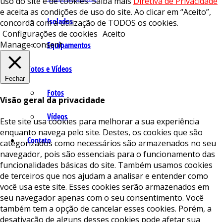
uso do site e de cookies. Saiba mais
Diretiva de Privacidade
e aceita as condições de uso do site. Ao clicar em “Aceito”,
Isolados
concorda com a utilização de TODOS os cookies.
Configurações de cookies
Aceito
Manage consent
Equipamentos
Fotos e Vídeos
Fechar
Fotos
Visão geral da privacidade
Vídeos
Este site usa cookies para melhorar a sua experiência
enquanto navega pelo site. Destes, os cookies que são
Contato
categorizados como necessários são armazenados no seu
navegador, pois são essenciais para o funcionamento das
funcionalidades básicas do site. Também usamos cookies
de terceiros que nos ajudam a analisar e entender como
você usa este site. Esses cookies serão armazenados em
seu navegador apenas com o seu consentimento. Você
também tem a opção de cancelar esses cookies. Porém, a
desativação de alguns desses cookies pode afetar sua