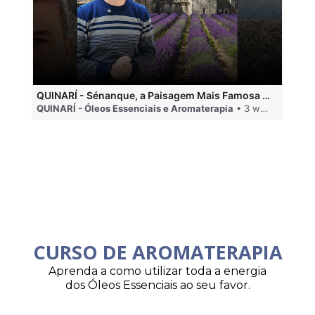
QUINARÍ - Sénanque, a Paisagem Mais Famosa da Aromaterapia
QUINARÍ - Óleos Essenciais e Aromaterapia
• 3 weeks ago
QU
CURSO DE AROMATERAPIA
Aprenda a como utilizar toda a energia
dos Óleos Essenciais ao seu favor.