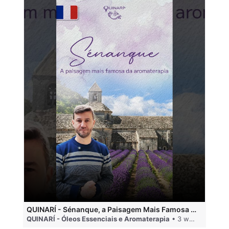
QUINARÍ - Sénanque, a Paisagem Mais Famosa da Aromaterapia
QUINARÍ - Óleos Essenciais e Aromaterapia
• 3 weeks ago
QU