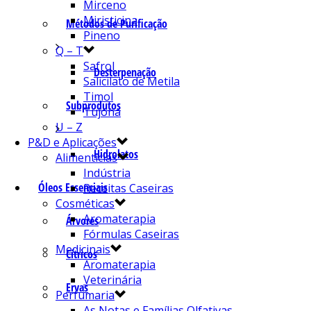
Mirceno
Miristicina
Métodos de Purificação
Pineno
Q – T
Safrol
Desterpenação
Salicilato de Metila
Timol
Subprodutos
Tujona
U – Z
P&D e Aplicações
Hidrolatos
Alimentícias
Indústria
Óleos Essenciais
Receitas Caseiras
Cosméticas
Aromaterapia
Árvores
Fórmulas Caseiras
Medicinais
Cítricos
Aromaterapia
Veterinária
Ervas
Perfumaria
As Notas e Famílias Olfativas