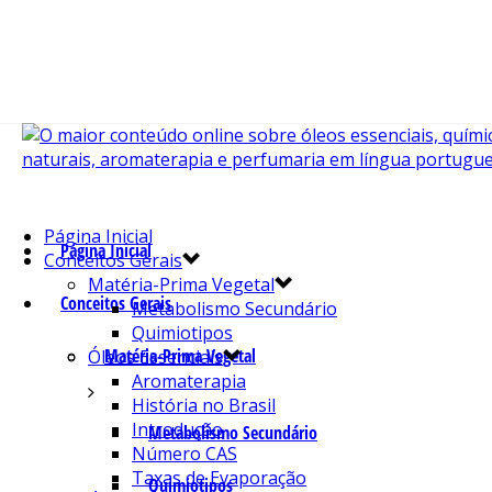
Página Inicial
Página Inicial
Conceitos Gerais
Matéria-Prima Vegetal
Conceitos Gerais
Metabolismo Secundário
Quimiotipos
Matéria-Prima Vegetal
Óleos Essenciais
Aromaterapia
História no Brasil
Introdução
Metabolismo Secundário
Número CAS
Taxas de Evaporação
Quimiotipos