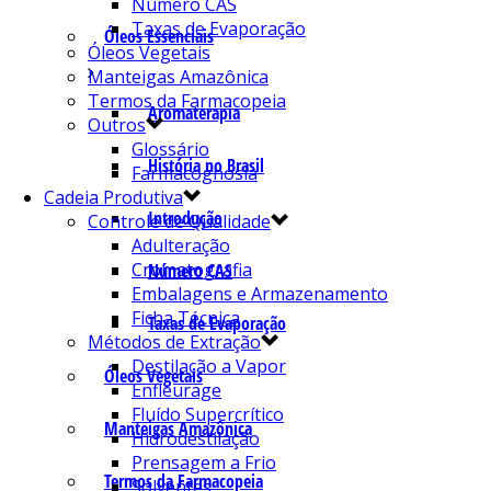
Número CAS
Taxas de Evaporação
Óleos Essenciais
Óleos Vegetais
Manteigas Amazônica
Termos da Farmacopeia
Aromaterapia
Outros
Glossário
História no Brasil
Farmacognosia
Cadeia Produtiva
Introdução
Controle de Qualidade
Adulteração
Cromatografia
Número CAS
Embalagens e Armazenamento
Ficha Técnica
Taxas de Evaporação
Métodos de Extração
Destilação a Vapor
Óleos Vegetais
Enfleurage
Fluído Supercrítico
Manteigas Amazônica
Hidrodestilação
Prensagem a Frio
Termos da Farmacopeia
Solventes