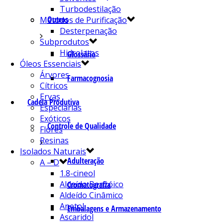
Turbodestilação
Outros
Métodos de Purificação
Desterpenação
Subprodutos
Hidrolatos
Glossário
Óleos Essenciais
Árvores
Farmacognosia
Cítricos
Ervas
Cadeia Produtiva
Especiarias
Exóticos
Controle de Qualidade
Flores
Resinas
Isolados Naturais
Adulteração
A – D
1.8-cineol
Aldeído Benzóico
Cromatografia
Aldeído Cinâmico
Anetol
Embalagens e Armazenamento
Ascaridol