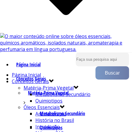
Página Inicial
Página Inicial
Conceitos Gerais
Conceitos Gerais
Matéria-Prima Vegetal
Matéria-Prima Vegetal
Metabolismo Secundário
Quimiotipos
Óleos Essenciais
Metabolismo Secundário
Aromaterapia
História no Brasil
Introdução
Quimiotipos