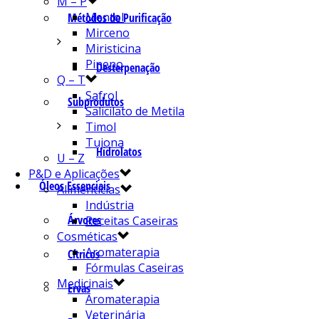
M – P
Mentol
Métodos de Purificação
Mirceno
Miristicina
Pineno
Desterpenação
Q – T
Safrol
Subprodutos
Salicilato de Metila
Timol
Tujona
Hidrolatos
U – Z
P&D e Aplicações
Óleos Essenciais
Alimentícias
Indústria
Árvores
Receitas Caseiras
Cosméticas
Aromaterapia
Cítricos
Fórmulas Caseiras
Medicinais
Ervas
Aromaterapia
Veterinária