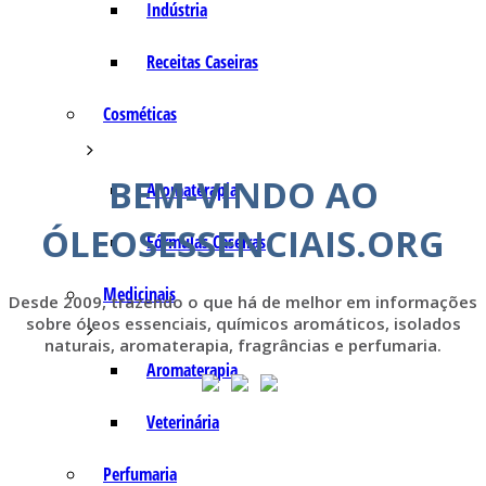
Indústria
Receitas Caseiras
Cosméticas
BEM-VINDO AO
Aromaterapia
ÓLEOSESSENCIAIS.ORG
Fórmulas Caseiras
Medicinais
Desde 2009, trazendo o que há de melhor em informações
sobre óleos essenciais, químicos aromáticos, isolados
naturais, aromaterapia, fragrâncias e perfumaria.
Aromaterapia
Veterinária
Perfumaria