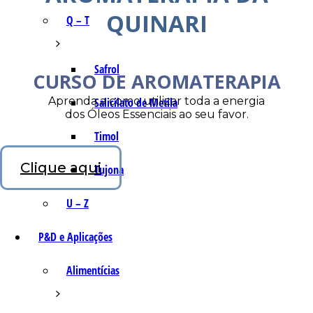
QUINARI
Q – T
Safrol
CURSO DE AROMATERAPIA
Aprenda a como utilizar toda a energia
Salicilato de Metila
dos Óleos Essenciais ao seu favor.
Timol
Clique aqui
Tujona
U – Z
P&D e Aplicações
Alimentícias