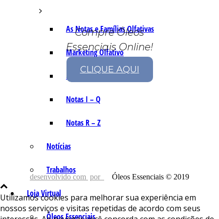
As Notas e Famílias Olfativas
Compre Óleos
Essenciais Online!
Marketing Olfativo
CLIQUE AQUI
Notas A – H
Notas I – Q
Notas R – Z
Notícias
Trabalhos
desenvolvido com
por
Óleos Essenciais © 2019
Loja Virtual
Utilizamos cookies para melhorar sua experiência em
nossos serviços e visitas repetidas de acordo com seus
Óleos Essenciais