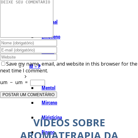
I – L
Lemonal
Limoneno
Linalol
Save my name, email, and website in this browser for the
M – P
next time I comment.
um
−
um
=
Mentol
Mirceno
Miristicina
VÍDEOS SOBRE
AROMATERAPIA DA
Pineno