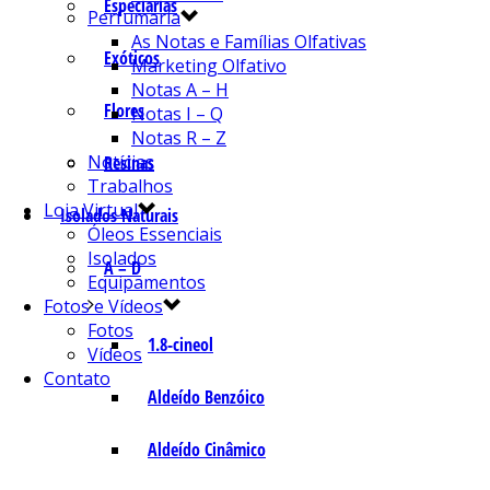
Especiarias
Perfumaria
As Notas e Famílias Olfativas
Exóticos
Marketing Olfativo
Notas A – H
Flores
Notas I – Q
Notas R – Z
Notícias
Resinas
Trabalhos
Loja Virtual
Isolados Naturais
Óleos Essenciais
Isolados
A – D
Equipamentos
Fotos e Vídeos
Fotos
1.8-cineol
Vídeos
Contato
Aldeído Benzóico
Aldeído Cinâmico