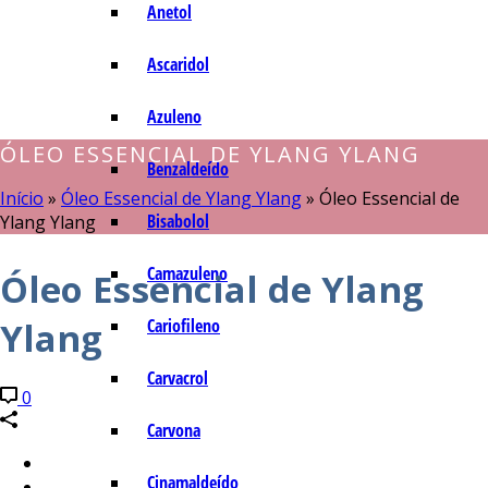
Anetol
Ascaridol
Azuleno
ÓLEO ESSENCIAL DE YLANG YLANG
Benzaldeído
Início
»
Óleo Essencial de Ylang Ylang
»
Óleo Essencial de
Bisabolol
Ylang Ylang
Camazuleno
Óleo Essencial de Ylang
Ylang
Cariofileno
Carvacrol
0
Carvona
Cinamaldeído