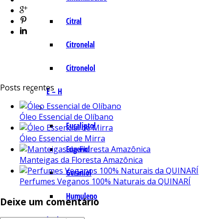
Citral
Citronelal
Citronelol
Posts recentes
E – H
Óleo Essencial de Olíbano
Eucaliptol
Óleo Essencial de Mirra
Eugenol
Manteigas da Floresta Amazônica
Geraniol
Perfumes Veganos 100% Naturais da QUINARÍ
Humuleno
Deixe um comentário