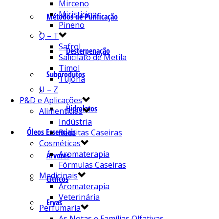
Mirceno
Miristicina
Métodos de Purificação
Pineno
Q – T
Safrol
Desterpenação
Salicilato de Metila
Timol
Subprodutos
Tujona
U – Z
P&D e Aplicações
Hidrolatos
Alimentícias
Indústria
Óleos Essenciais
Receitas Caseiras
Cosméticas
Aromaterapia
Árvores
Fórmulas Caseiras
Medicinais
Cítricos
Aromaterapia
Veterinária
Ervas
Perfumaria
As Notas e Famílias Olfativas