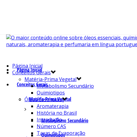
Página Inicial
Página Inicial
Conceitos Gerais
Matéria-Prima Vegetal
Conceitos Gerais
Metabolismo Secundário
Quimiotipos
Matéria-Prima Vegetal
Óleos Essenciais
Aromaterapia
História no Brasil
Introdução
Metabolismo Secundário
Número CAS
Taxas de Evaporação
Quimiotipos