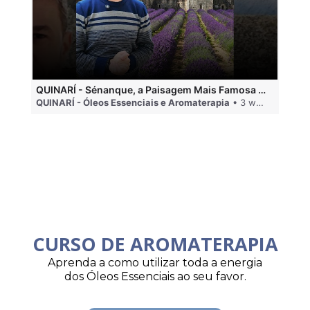
QUINARÍ - Sénanque, a Paisagem Mais Famosa da Aromaterapia
QUINARÍ - Óleos Essenciais e Aromaterapia
• 3 weeks ago
QU
CURSO DE AROMATERAPIA
Aprenda a como utilizar toda a energia
dos Óleos Essenciais ao seu favor.