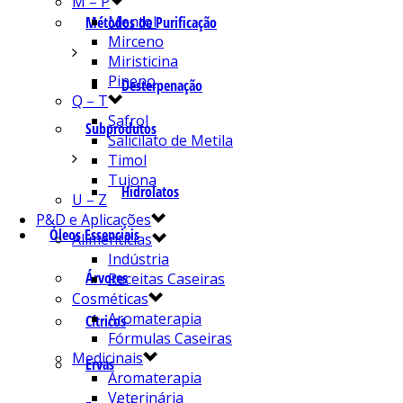
M – P
Mentol
Métodos de Purificação
Mirceno
Miristicina
Pineno
Desterpenação
Q – T
Safrol
Subprodutos
Salicilato de Metila
Timol
Tujona
Hidrolatos
U – Z
P&D e Aplicações
Óleos Essenciais
Alimentícias
Indústria
Árvores
Receitas Caseiras
Cosméticas
Aromaterapia
Cítricos
Fórmulas Caseiras
Medicinais
Ervas
Aromaterapia
Veterinária