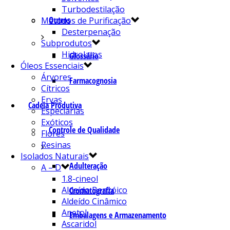
Turbodestilação
Outros
Métodos de Purificação
Desterpenação
Subprodutos
Hidrolatos
Glossário
Óleos Essenciais
Árvores
Farmacognosia
Cítricos
Ervas
Cadeia Produtiva
Especiarias
Exóticos
Controle de Qualidade
Flores
Resinas
Isolados Naturais
Adulteração
A – D
1.8-cineol
Aldeído Benzóico
Cromatografia
Aldeído Cinâmico
Anetol
Embalagens e Armazenamento
Ascaridol