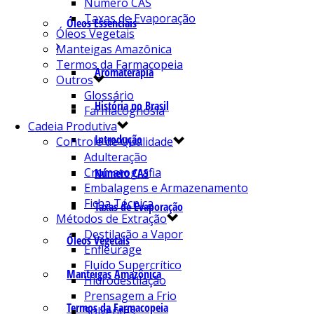
Número CAS
Taxas de Evaporação
Óleos Essenciais
Óleos Vegetais
Manteigas Amazônica
Termos da Farmacopeia
Aromaterapia
Outros
Glossário
História no Brasil
Farmacognosia
Cadeia Produtiva
Introdução
Controle de Qualidade
Adulteração
Cromatografia
Número CAS
Embalagens e Armazenamento
Ficha Técnica
Taxas de Evaporação
Métodos de Extração
Destilação a Vapor
Óleos Vegetais
Enfleurage
Fluído Supercrítico
Manteigas Amazônica
Hidrodestilação
Prensagem a Frio
Termos da Farmacopeia
Solventes