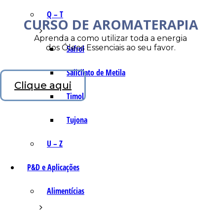
Q – T
CURSO DE AROMATERAPIA
Aprenda a como utilizar toda a energia
dos Óleos Essenciais ao seu favor.
Safrol
Salicilato de Metila
Clique aqui
Timol
Tujona
U – Z
P&D e Aplicações
Alimentícias