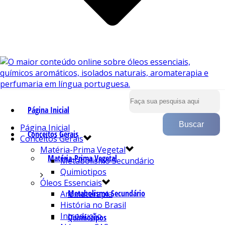
Página Inicial
Página Inicial
Conceitos Gerais
Conceitos Gerais
Matéria-Prima Vegetal
Matéria-Prima Vegetal
Metabolismo Secundário
Quimiotipos
Óleos Essenciais
Metabolismo Secundário
Aromaterapia
História no Brasil
Introdução
Quimiotipos