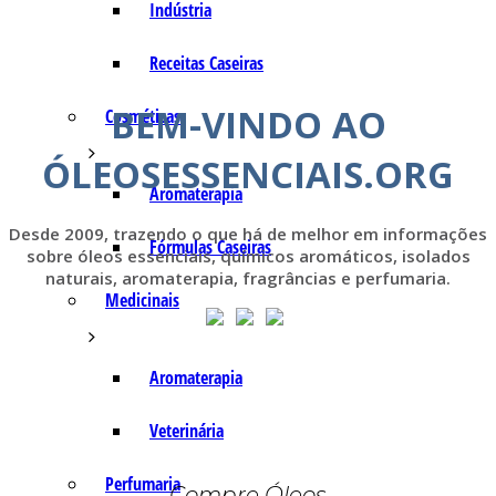
Indústria
Receitas Caseiras
BEM-VINDO AO
Cosméticas
ÓLEOSESSENCIAIS.ORG
Aromaterapia
Desde 2009, trazendo o que há de melhor em informações
Fórmulas Caseiras
sobre óleos essenciais, químicos aromáticos, isolados
naturais, aromaterapia, fragrâncias e perfumaria.
Medicinais
Aromaterapia
Veterinária
Perfumaria
Compre Óleos