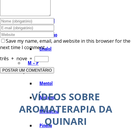
I – L
Lemonal
Limoneno
Save my name, email, and website in this browser for the
next time I comment.
Linalol
três
+
nove
=
M – P
Mentol
VÍDEOS SOBRE
Mirceno
AROMATERAPIA DA
Miristicina
QUINARI
Pineno