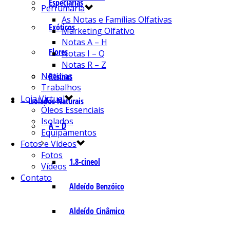
Especiarias
Perfumaria
As Notas e Famílias Olfativas
Exóticos
Marketing Olfativo
Notas A – H
Flores
Notas I – Q
Notas R – Z
Notícias
Resinas
Trabalhos
Loja Virtual
Isolados Naturais
Óleos Essenciais
Isolados
A – D
Equipamentos
Fotos e Vídeos
Fotos
1.8-cineol
Vídeos
Contato
Aldeído Benzóico
Aldeído Cinâmico