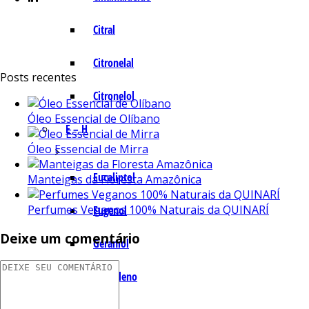
Citral
Citronelal
Posts recentes
Citronelol
Óleo Essencial de Olíbano
E – H
Óleo Essencial de Mirra
Eucaliptol
Manteigas da Floresta Amazônica
Perfumes Veganos 100% Naturais da QUINARÍ
Eugenol
Deixe um comentário
Geraniol
Humuleno