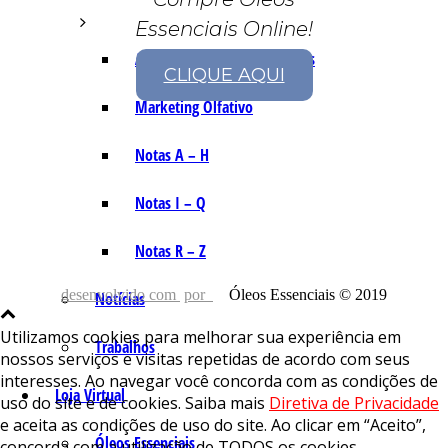
Essenciais Online!
As Notas e Famílias Olfativas
CLIQUE AQUI
Marketing Olfativo
Notas A – H
Notas I – Q
Notas R – Z
desenvolvido com
por
Óleos Essenciais © 2019
Notícias
Utilizamos cookies para melhorar sua experiência em
Trabalhos
nossos serviços e visitas repetidas de acordo com seus
interesses. Ao navegar você concorda com as condições de
Loja Virtual
uso do site e de cookies. Saiba mais
Diretiva de Privacidade
e aceita as condições de uso do site. Ao clicar em “Aceito”,
Óleos Essenciais
concorda com a utilização de TODOS os cookies.