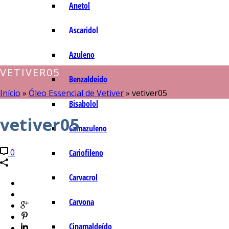
Anetol
Ascaridol
Azuleno
VETIVER05
Benzaldeído
Início
»
Óleo Essencial de Vetiver
»
vetiver05
Bisabolol
vetiver05
Camazuleno
0
Cariofileno
Carvacrol
Carvona
Cinamaldeído