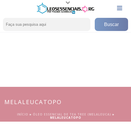
MELALEUCATOPO
INÍCIO
»
ÓLEO ESSENCIAL DE TEA TREE (MELALEUCA)
»
MELALEUCATOPO