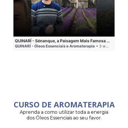
QUINARÍ - Sénanque, a Paisagem Mais Famosa da Aromaterapia
QUINARÍ - Óleos Essenciais e Aromaterapia
• 3 weeks ago
QU
CURSO DE AROMATERAPIA
Aprenda a como utilizar toda a energia
dos Óleos Essenciais ao seu favor.