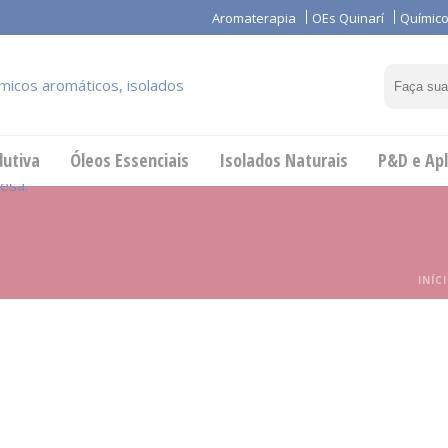
Aromaterapia
OEs Quinarí
Químico
dutiva
Óleos Essenciais
Isolados Naturais
P&D e Apl
INÍC