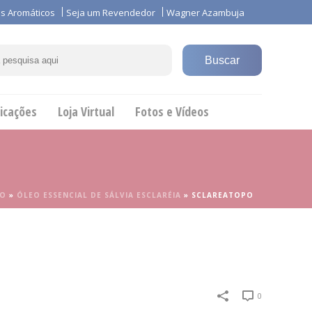
s Aromáticos
Seja um Revendedor
Wagner Azambuja
icações
Loja Virtual
Fotos e Vídeos
IO
»
ÓLEO ESSENCIAL DE SÁLVIA ESCLARÉIA
»
SCLAREATOPO
0