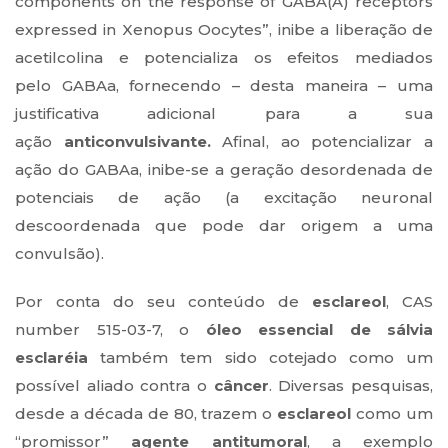
components on the response of GABA(A) receptors
expressed in Xenopus Oocytes”, inibe a liberação de
acetilcolina e potencializa os efeitos mediados
pelo GABAa, fornecendo – desta maneira – uma
justificativa adicional para a sua
ação
anticonvulsivante.
Afinal, ao potencializar a
ação do GABAa, inibe-se a geração desordenada de
potenciais de ação (a excitação neuronal
descoordenada que pode dar origem a uma
convulsão).
Por conta do seu conteúdo de
esclareol
, CAS
number 515-03-7, o
óleo essencial de sálvia
esclaréia
também tem sido cotejado como um
possível aliado contra o
câncer
. Diversas pesquisas,
desde a década de 80, trazem o
esclareol
como um
“promissor”
agente antitumoral
, a exemplo