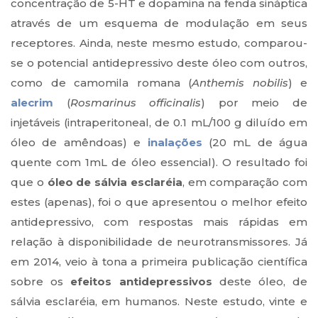
concentração de 5-HT e dopamina na fenda sináptica
através de um esquema de modulação em seus
receptores. Ainda, neste mesmo estudo, comparou-
se o potencial antidepressivo deste óleo com outros,
como de camomila romana (
Anthemis nobilis
) e
alecrim
(
Rosmarinus officinalis
) por meio de
injetáveis (intraperitoneal, de 0.1 mL/100 g diluído em
óleo de amêndoas) e
inalações
(20 mL de água
quente com 1mL de óleo essencial). O resultado foi
que o
óleo de sálvia esclaréia
, em comparação com
estes (apenas), foi o que apresentou o melhor efeito
antidepressivo, com respostas mais rápidas em
relação à disponibilidade de neurotransmissores. Já
em 2014, veio à tona a primeira publicação científica
sobre os
efeitos antidepressivos
deste óleo, de
sálvia esclaréia, em humanos. Neste estudo, vinte e