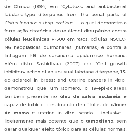
de Chinou (1994) em “Cytotoxic and antibacterial
labdane-type diterpenes from the aerial parts of
Cistus incanus
subsp.
creticus
” – o qual demonstra a
forte ação citotóxica deste álcool diterpênico contra
células leucêmicas
P-388 em ratos, células NSCLC-
N6 neoplásicas pulmonares (humanas) e contra a
linhagem KB de carcinoma epidérmico humano.
Além disto, Sashidhara (2007) em “Cell growth
inhibitory action of an unusual labdane diterpene, 13-
epi-sclareol in breast and uterine cancers in vitro”
demonstrou que um isômero, o
13-epi-sclareol
,
também presente no
óleo de sálvia esclaréia
, é
capaz de inibir o crescimento de células de
câncer
de mama
e uterino in vitro, sendo – inclusive –
ligeiramente mais potente que o
tamoxifeno
, sem
gerar qualquer efeito tóxico para as células normais.