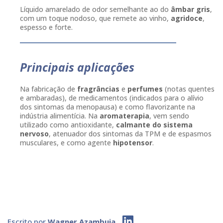
Líquido amarelado de odor semelhante ao do
âmbar gris
,
com um toque nodoso, que remete ao vinho,
agridoce
,
espesso e forte.
Principais aplicações
Na fabricação de
fragrâncias
e
perfumes
(notas quentes
e ambaradas), de medicamentos (indicados para o alívio
dos sintomas da menopausa) e como flavorizante na
indústria alimentícia. Na
aromaterapia
, vem sendo
utilizado como antioxidante,
calmante do sistema
nervoso
, atenuador dos sintomas da TPM e de espasmos
musculares, e como agente
hipotensor
.
Escrito por
Wagner Azambuja