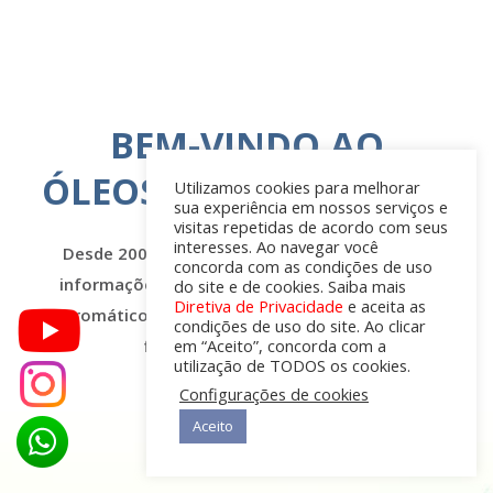
BEM-VINDO AO
ÓLEOSESSENCIAIS.ORG
Utilizamos cookies para melhorar
sua experiência em nossos serviços e
visitas repetidas de acordo com seus
interesses. Ao navegar você
Desde 2009, trazendo o que há de melhor em
concorda com as condições de uso
informações sobre óleos essenciais, químicos
do site e de cookies. Saiba mais
Diretiva de Privacidade
e aceita as
aromáticos, isolados naturais, aromaterapia,
condições de uso do site. Ao clicar
fragrâncias e perfumaria.
em “Aceito”, concorda com a
utilização de TODOS os cookies.
Configurações de cookies
Aceito