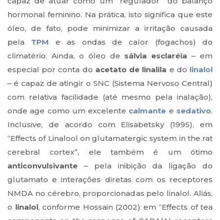
capaz de atuar como um “regulador” do balanço
hormonal feminino. Na prática, isto significa que este
óleo, de fato, pode minimizar a irritação causada
pela
TPM
e as ondas de calor (fogachos) do
climatério. Ainda, o óleo de
sálvia esclaréia
– em
especial por conta do
acetato de linalila
e do
linalol
– é capaz de atingir o SNC (Sistema Nervoso Central)
com relativa facilidade (até mesmo pela inalação),
onde age como um excelente
calmante
e
sedativo
.
Inclusive, de acordo com Elisabetsky (1995), em
“Effects of Linalool on glutamatergic system in the rat
cerebral cortex”, ele também é um ótimo
anticonvulsivante
– pela inibição da ligação do
glutamato e interações diretas com os receptores
NMDA no cérebro, proporcionadas pelo linalol. Aliás,
o
linalol
, conforme Hossain (2002) em “Effects of tea