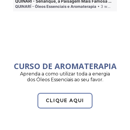
QUINARÍ - Sénanque, a Paisagem Mais Famosa da Aromaterapia
QUINARÍ - Óleos Essenciais e Aromaterapia
• 3 weeks ago
QU
CURSO DE AROMATERAPIA
Aprenda a como utilizar toda a energia
dos Óleos Essenciais ao seu favor.
CLIQUE AQUI