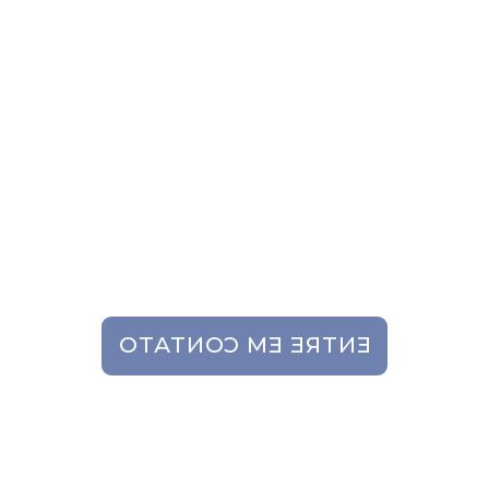
Ideal para:
Industrias de cosméticos;
Industrias de perfumaria;
Industrias farmacêuticas;
Industrias alimentícias.
ENTRE EM CONTATO