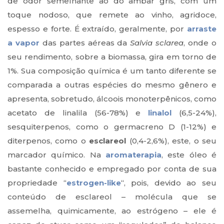
de odor semelhante ao do âmbar gris, com um
toque nodoso, que remete ao vinho, agridoce,
espesso e forte. É extraído, geralmente, por
arraste
a vapor
das partes aéreas da
Salvia sclarea
, onde o
seu rendimento, sobre a biomassa, gira em torno de
1%. Sua composição química é um tanto diferente se
comparada a outras espécies do mesmo gênero e
apresenta, sobretudo, álcoois monoterpênicos, como
acetato de linalila (56-78%) e
linalol
(6,5-24%),
sesquiterpenos, como o germacreno D (1-12%) e
diterpenos, como o
esclareol
(0,4-2,6%), este, o seu
marcador químico. Na
aromaterapia
, este óleo é
bastante conhecido e empregado por conta de sua
propriedade “
estrogen-like
“, pois, devido ao seu
conteúdo de esclareol – molécula que se
assemelha, quimicamente, ao estrógeno – ele é