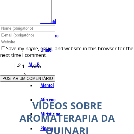
I – L
Lemonal
Limoneno
Save my name, email, and website in this browser for the
Linalol
next time I comment.
M – P
−
1
=
oito
Mentol
Mirceno
VÍDEOS SOBRE
Miristicina
AROMATERAPIA DA
QUINARI
Pineno