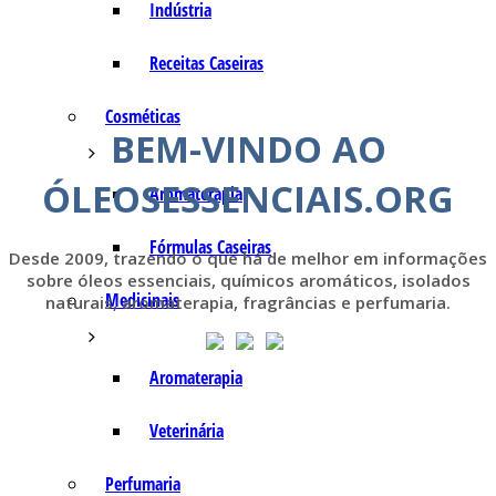
Indústria
Receitas Caseiras
Cosméticas
BEM-VINDO AO
ÓLEOSESSENCIAIS.ORG
Aromaterapia
Fórmulas Caseiras
Desde 2009, trazendo o que há de melhor em informações
sobre óleos essenciais, químicos aromáticos, isolados
Medicinais
naturais, aromaterapia, fragrâncias e perfumaria.
Aromaterapia
Veterinária
Perfumaria