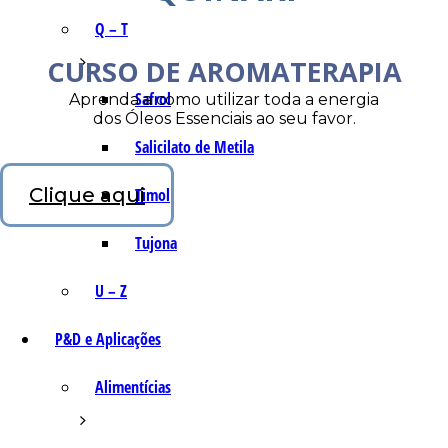
Q – T
CURSO DE AROMATERAPIA
Safrol
Aprenda a como utilizar toda a energia
dos Óleos Essenciais ao seu favor.
Salicilato de Metila
Clique aqui
Timol
Tujona
U – Z
P&D e Aplicações
Alimentícias