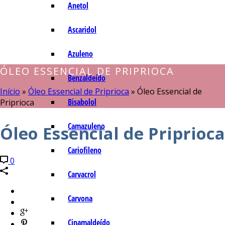
Anetol
Ascaridol
Azuleno
ÓLEO ESSENCIAL DE PRIPRIOCA
Benzaldeído
Início
»
Óleo Essencial de Priprioca
»
Óleo Essencial de
Bisabolol
Priprioca
Camazuleno
Óleo Essencial de Priprioca
Cariofileno
0
Carvacrol
Carvona
Cinamaldeído