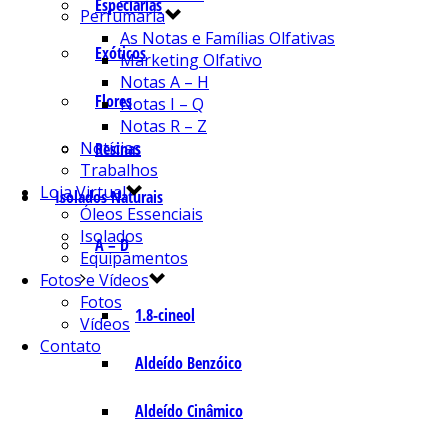
Especiarias
Perfumaria
As Notas e Famílias Olfativas
Exóticos
Marketing Olfativo
Notas A – H
Flores
Notas I – Q
Notas R – Z
Notícias
Resinas
Trabalhos
Loja Virtual
Isolados Naturais
Óleos Essenciais
Isolados
A – D
Equipamentos
Fotos e Vídeos
Fotos
1.8-cineol
Vídeos
Contato
Aldeído Benzóico
Aldeído Cinâmico