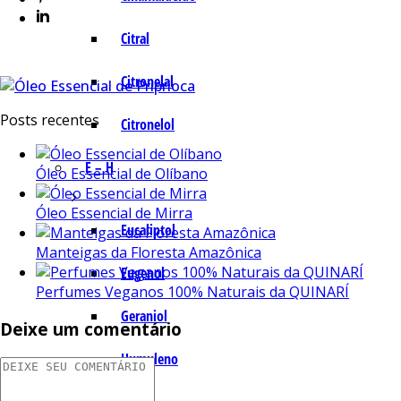
Citral
Citronelal
Posts recentes
Citronelol
E – H
Óleo Essencial de Olíbano
Óleo Essencial de Mirra
Eucaliptol
Manteigas da Floresta Amazônica
Eugenol
Perfumes Veganos 100% Naturais da QUINARÍ
Geraniol
Deixe um comentário
Humuleno