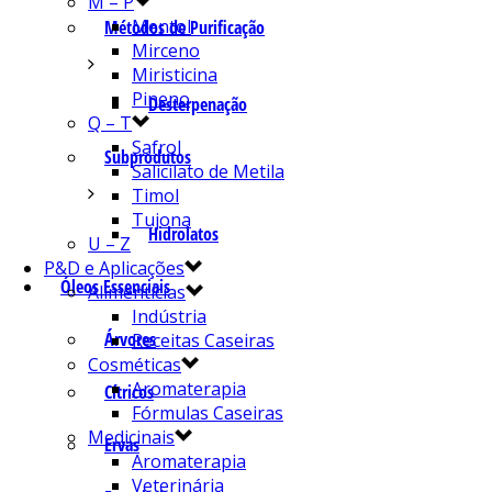
M – P
Mentol
Métodos de Purificação
Mirceno
Miristicina
Pineno
Desterpenação
Q – T
Safrol
Subprodutos
Salicilato de Metila
Timol
Tujona
Hidrolatos
U – Z
P&D e Aplicações
Óleos Essenciais
Alimentícias
Indústria
Árvores
Receitas Caseiras
Cosméticas
Aromaterapia
Cítricos
Fórmulas Caseiras
Medicinais
Ervas
Aromaterapia
Veterinária