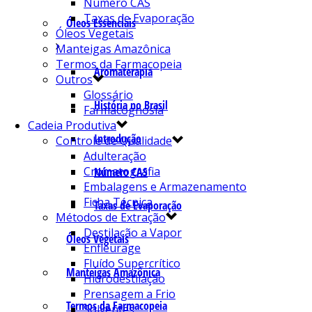
Número CAS
Taxas de Evaporação
Óleos Essenciais
Óleos Vegetais
Manteigas Amazônica
Termos da Farmacopeia
Aromaterapia
Outros
Glossário
História no Brasil
Farmacognosia
Cadeia Produtiva
Introdução
Controle de Qualidade
Adulteração
Cromatografia
Número CAS
Embalagens e Armazenamento
Ficha Técnica
Taxas de Evaporação
Métodos de Extração
Destilação a Vapor
Óleos Vegetais
Enfleurage
Fluído Supercrítico
Manteigas Amazônica
Hidrodestilação
Prensagem a Frio
Termos da Farmacopeia
Solventes