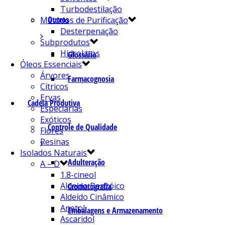
Turbodestilação
Outros
Métodos de Purificação
Desterpenação
Subprodutos
Hidrolatos
Glossário
Óleos Essenciais
Árvores
Farmacognosia
Cítricos
Ervas
Cadeia Produtiva
Especiarias
Exóticos
Controle de Qualidade
Flores
Resinas
Isolados Naturais
Adulteração
A – D
1.8-cineol
Aldeído Benzóico
Cromatografia
Aldeído Cinâmico
Anetol
Embalagens e Armazenamento
Ascaridol