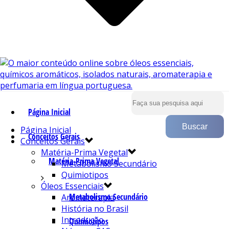
Página Inicial
Página Inicial
Conceitos Gerais
Conceitos Gerais
Matéria-Prima Vegetal
Matéria-Prima Vegetal
Metabolismo Secundário
Quimiotipos
Óleos Essenciais
Metabolismo Secundário
Aromaterapia
História no Brasil
Introdução
Quimiotipos