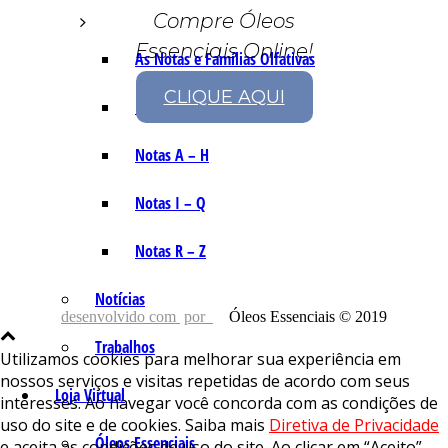
Compre Óleos
Essenciais Online!
As Notas e Famílias Olfativas
CLIQUE AQUI
Marketing Olfativo
Notas A – H
Notas I – Q
Notas R – Z
Notícias
desenvolvido com
por
Óleos Essenciais © 2019
Trabalhos
Utilizamos cookies para melhorar sua experiência em
nossos serviços e visitas repetidas de acordo com seus
Loja Virtual
interesses. Ao navegar você concorda com as condições de
uso do site e de cookies. Saiba mais
Diretiva de Privacidade
Óleos Essenciais
e aceita as condições de uso do site. Ao clicar em “Aceito”,