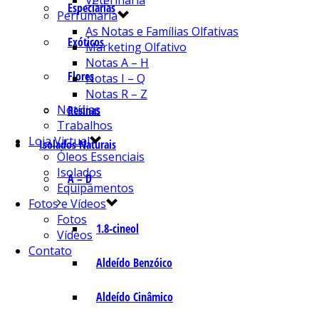
Veterinária
Especiarias
Perfumaria
As Notas e Famílias Olfativas
Exóticos
Marketing Olfativo
Notas A – H
Flores
Notas I – Q
Notas R – Z
Notícias
Resinas
Trabalhos
Loja Virtual
Isolados Naturais
Óleos Essenciais
Isolados
A – D
Equipamentos
Fotos e Vídeos
Fotos
1.8-cineol
Vídeos
Contato
Aldeído Benzóico
Aldeído Cinâmico