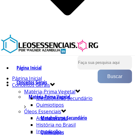
Página Inicial
Página Inicial
Conceitos Gerais
Conceitos Gerais
Matéria-Prima Vegetal
Matéria-Prima Vegetal
Metabolismo Secundário
Quimiotipos
Óleos Essenciais
Metabolismo Secundário
Aromaterapia
História no Brasil
Introdução
Quimiotipos