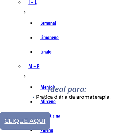
I – L
Lemonal
Limoneno
Linalol
M – P
Ideal para:
Mentol
Pratica diária da aromaterapia.
Mirceno
Miristicina
CLIQUE AQUI
Pineno