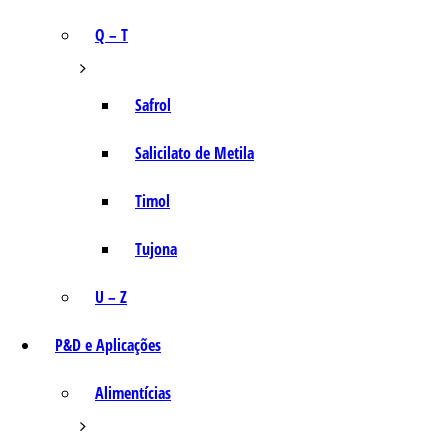
Q – T
Safrol
Salicilato de Metila
Timol
Tujona
U – Z
P&D e Aplicações
Alimentícias