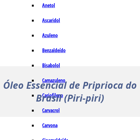
Anetol
Ascaridol
Azuleno
Benzaldeído
Bisabolol
Camazuleno
Óleo Essencial de Priprioca do
Brasil (Piri-piri)
Cariofileno
Carvacrol
Carvona