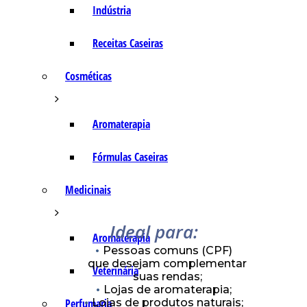
Indústria
Receitas Caseiras
Cosméticas
Aromaterapia
Fórmulas Caseiras
Medicinais
Ideal para:
Aromaterapia
Pessoas comuns (CPF)
que desejam complementar
Veterinária
suas rendas;
Lojas de aromaterapia;
Lojas de produtos naturais;
Perfumaria