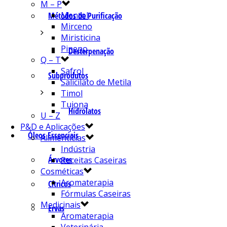
M – P
Mentol
Métodos de Purificação
Mirceno
Miristicina
Pineno
Desterpenação
Q – T
Safrol
Subprodutos
Salicilato de Metila
Timol
Tujona
Hidrolatos
U – Z
P&D e Aplicações
Óleos Essenciais
Alimentícias
Indústria
Árvores
Receitas Caseiras
Cosméticas
Aromaterapia
Cítricos
Fórmulas Caseiras
Medicinais
Ervas
Aromaterapia