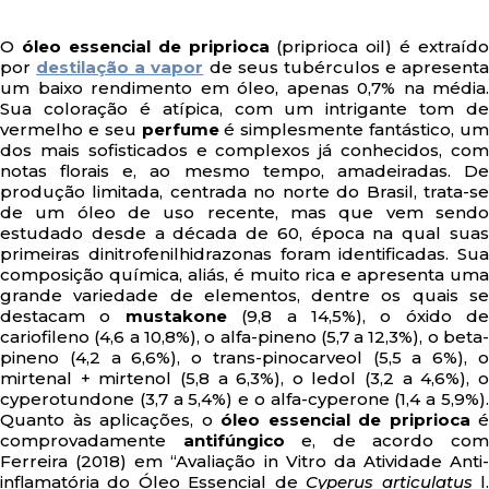
O
óleo essencial de priprioca
(priprioca oil) é extraído
por
destilação a vapor
de seus tubérculos e apresenta
um baixo rendimento em óleo, apenas 0,7% na média.
Sua coloração é atípica, com um intrigante tom de
vermelho e seu
perfume
é simplesmente fantástico, u
dos mais sofisticados e complexos já conhecidos, com
notas florais e, ao mesmo tempo, amadeiradas. De
produção limitada, centrada no norte do Brasil, trata-se
de um óleo de uso recente, mas que vem sendo
estudado desde a década de 60, época na qual suas
primeiras dinitrofenilhidrazonas foram identificadas. Sua
composição química, aliás, é muito rica e apresenta uma
grande variedade de elementos, dentre os quais se
destacam o
mustakone
(9,8 a 14,5%), o óxido de
cariofileno (4,6 a 10,8%), o alfa-pineno (5,7 a 12,3%), o beta-
pineno (4,2 a 6,6%), o trans-pinocarveol (5,5 a 6%), o
mirtenal + mirtenol (5,8 a 6,3%), o ledol (3,2 a 4,6%), o
cyperotundone (3,7 a 5,4%) e o alfa-cyperone (1,4 a 5,9%).
Quanto às aplicações, o
óleo essencial de priprioca
é
comprovadamente
antifúngico
e, de acordo co
Ferreira (2018) em “Avaliação in Vitro da Atividade Anti-
inflamatória do Óleo Essencial de
Cyperus articulatus
l