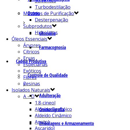
Solventes
Turbodestilação
Outros
Métodos de Purificação
Desterpenação
Subprodutos
Hidrolatos
Glossário
Óleos Essenciais
Árvores
Farmacognosia
Cítricos
Ervas
Cadeia Produtiva
Especiarias
Exóticos
Controle de Qualidade
Flores
Resinas
Isolados Naturais
Adulteração
A – D
1.8-cineol
Aldeído Benzóico
Cromatografia
Aldeído Cinâmico
Anetol
Embalagens e Armazenamento
Ascaridol