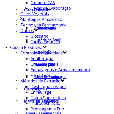
Número CAS
Taxas de Evaporação
Óleos Essenciais
Óleos Vegetais
Manteigas Amazônica
Termos da Farmacopeia
Aromaterapia
Outros
Glossário
História no Brasil
Farmacognosia
Cadeia Produtiva
Introdução
Controle de Qualidade
Adulteração
Cromatografia
Número CAS
Embalagens e Armazenamento
Ficha Técnica
Taxas de Evaporação
Métodos de Extração
Destilação a Vapor
Óleos Vegetais
Enfleurage
Fluído Supercrítico
Manteigas Amazônica
Hidrodestilação
Prensagem a Frio
Termos da Farmacopeia