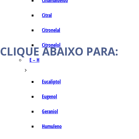
Cinamaldeído
Citral
Citronelal
Citronelol
CLIQUE ABAIXO PARA:
E – H
Eucaliptol
Eugenol
Geraniol
Humuleno