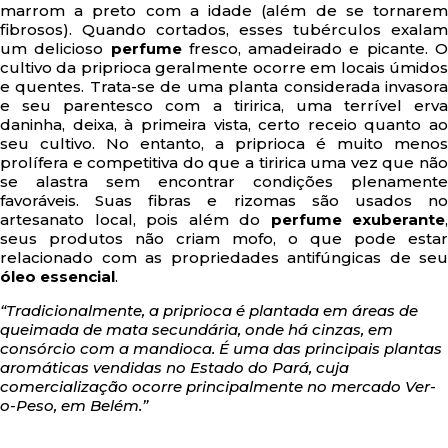
marrom a preto com a idade (além de se tornarem
fibrosos). Quando cortados, esses tubérculos exalam
um delicioso
perfume
fresco, amadeirado e picante. 
cultivo da priprioca geralmente ocorre em locais úmidos
e quentes. Trata-se de uma planta considerada invasora
e seu parentesco com a tiririca, uma terrível erva
daninha, deixa, à primeira vista, certo receio quanto ao
seu cultivo. No entanto, a priprioca é muito menos
prolífera e competitiva do que a tiririca uma vez que não
se alastra sem encontrar condições plenamente
favoráveis. Suas fibras e rizomas são usados no
artesanato local, pois além do
perfume exuberante
,
seus produtos não criam mofo, o que pode estar
relacionado com as propriedades antifúngicas de seu
óleo essencial
.
“Tradicionalmente, a priprioca é plantada em áreas de
queimada de mata secundária, onde há cinzas, em
consórcio com a mandioca. É uma das principais plantas
aromáticas vendidas no Estado do Pará, cuja
comercialização ocorre principalmente no mercado Ver-
o-Peso, em Belém.”