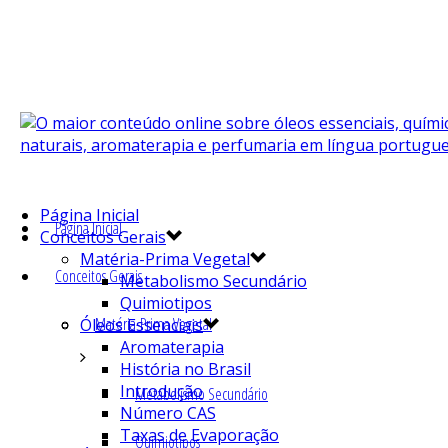
Página Inicial
Página Inicial
Conceitos Gerais
Matéria-Prima Vegetal
Conceitos Gerais
Metabolismo Secundário
Quimiotipos
Matéria-Prima Vegetal
Óleos Essenciais
Aromaterapia
História no Brasil
Introdução
Metabolismo Secundário
Número CAS
Taxas de Evaporação
Quimiotipos