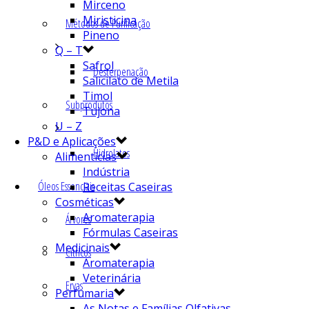
Mirceno
Miristicina
Métodos de Purificação
Pineno
Q – T
Safrol
Desterpenação
Salicilato de Metila
Timol
Subprodutos
Tujona
U – Z
P&D e Aplicações
Hidrolatos
Alimentícias
Indústria
Óleos Essenciais
Receitas Caseiras
Cosméticas
Aromaterapia
Árvores
Fórmulas Caseiras
Medicinais
Cítricos
Aromaterapia
Veterinária
Ervas
Perfumaria
As Notas e Famílias Olfativas