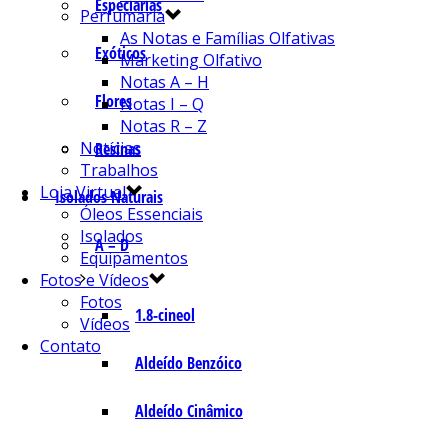
Especiarias
Perfumaria
As Notas e Famílias Olfativas
Exóticos
Marketing Olfativo
Notas A – H
Flores
Notas I – Q
Notas R – Z
Notícias
Resinas
Trabalhos
Loja Virtual
Isolados Naturais
Óleos Essenciais
Isolados
A – D
Equipamentos
Fotos e Vídeos
Fotos
1.8-cineol
Vídeos
Contato
Aldeído Benzóico
Aldeído Cinâmico