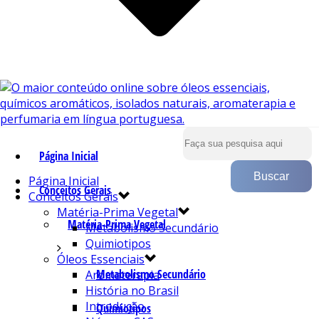
Página Inicial
Página Inicial
Conceitos Gerais
Conceitos Gerais
Matéria-Prima Vegetal
Matéria-Prima Vegetal
Metabolismo Secundário
Quimiotipos
Óleos Essenciais
Metabolismo Secundário
Aromaterapia
História no Brasil
Introdução
Quimiotipos