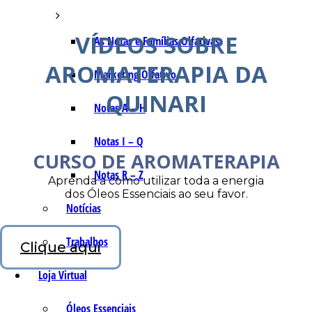
VÍDEOS SOBRE
As Notas e Famílias Olfativas
AROMATERAPIA DA
Marketing Olfativo
QUINARI
Notas A – H
Notas I – Q
CURSO DE AROMATERAPIA
Notas R – Z
Aprenda a como utilizar toda a energia
dos Óleos Essenciais ao seu favor.
Notícias
Trabalhos
Clique aqui
Loja Virtual
Óleos Essenciais