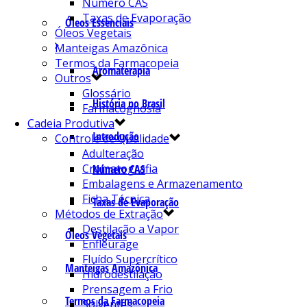
Número CAS
Taxas de Evaporação
Óleos Essenciais
Óleos Vegetais
Manteigas Amazônica
Termos da Farmacopeia
Aromaterapia
Outros
Glossário
História no Brasil
Farmacognosia
Cadeia Produtiva
Introdução
Controle de Qualidade
Adulteração
Cromatografia
Número CAS
Embalagens e Armazenamento
Ficha Técnica
Taxas de Evaporação
Métodos de Extração
Destilação a Vapor
Óleos Vegetais
Enfleurage
Fluído Supercrítico
Manteigas Amazônica
Hidrodestilação
Prensagem a Frio
Termos da Farmacopeia
Solventes