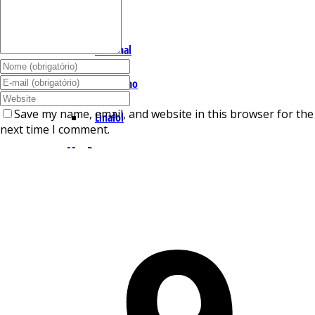
I – L
Lemonal
Limoneno
Save my name, email, and website in this browser for the
Linalol
next time I comment.
M – P
Mentol
Mirceno
Miristicina
Pineno