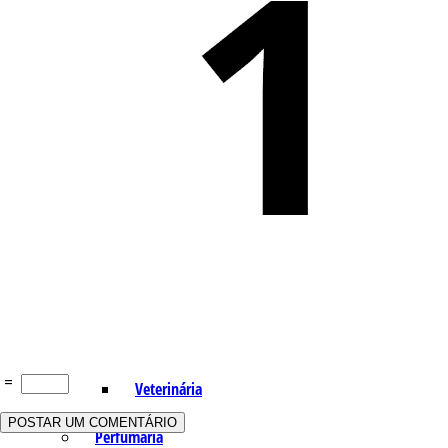
Indústria
Receitas Caseiras
Cosméticas
Aromaterapia
Fórmulas Caseiras
Medicinais
Aromaterapia
=
Veterinária
Perfumaria