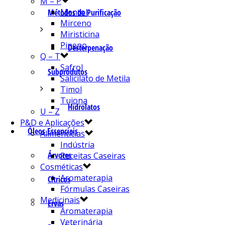
M – P
Mentol
Métodos de Purificação
Mirceno
Miristicina
Pineno
Desterpenação
Q – T
Safrol
Subprodutos
Salicilato de Metila
Timol
Tujona
Hidrolatos
U – Z
P&D e Aplicações
Óleos Essenciais
Alimentícias
Indústria
Árvores
Receitas Caseiras
Cosméticas
Aromaterapia
Cítricos
Fórmulas Caseiras
Medicinais
Ervas
Aromaterapia
Veterinária