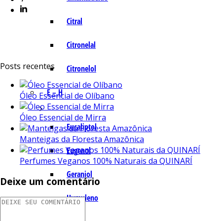
Citral
Citronelal
Posts recentes
Citronelol
E – H
Óleo Essencial de Olíbano
Óleo Essencial de Mirra
Eucaliptol
Manteigas da Floresta Amazônica
Eugenol
Perfumes Veganos 100% Naturais da QUINARÍ
Geraniol
Deixe um comentário
Humuleno