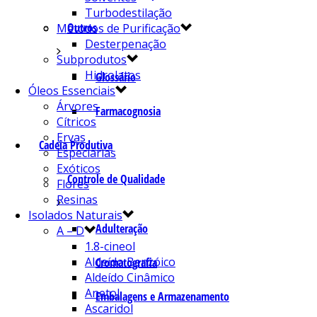
Turbodestilação
Outros
Métodos de Purificação
Desterpenação
Subprodutos
Hidrolatos
Glossário
Óleos Essenciais
Árvores
Farmacognosia
Cítricos
Ervas
Cadeia Produtiva
Especiarias
Exóticos
Controle de Qualidade
Flores
Resinas
Isolados Naturais
Adulteração
A – D
1.8-cineol
Aldeído Benzóico
Cromatografia
Aldeído Cinâmico
Anetol
Embalagens e Armazenamento
Ascaridol