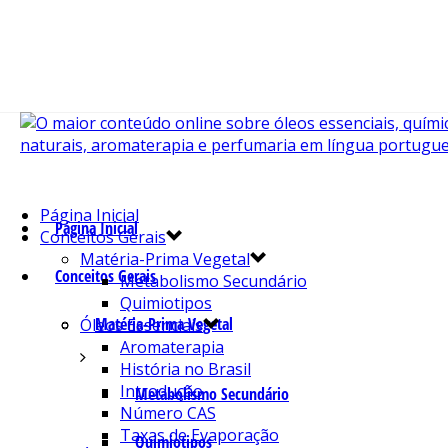
Página Inicial
Página Inicial
Conceitos Gerais
Matéria-Prima Vegetal
Conceitos Gerais
Metabolismo Secundário
Quimiotipos
Matéria-Prima Vegetal
Óleos Essenciais
Aromaterapia
História no Brasil
Introdução
Metabolismo Secundário
Número CAS
Taxas de Evaporação
Quimiotipos