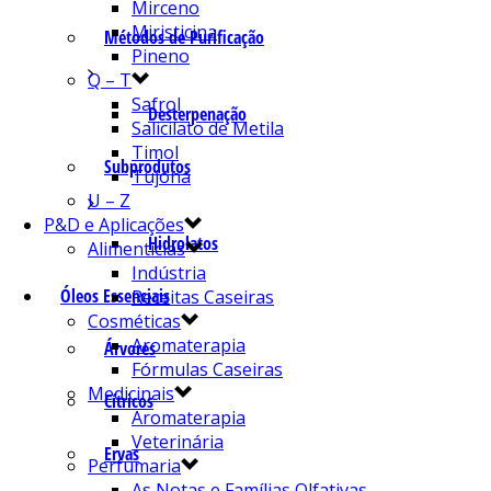
Mirceno
Miristicina
Métodos de Purificação
Pineno
Q – T
Safrol
Desterpenação
Salicilato de Metila
Timol
Subprodutos
Tujona
U – Z
P&D e Aplicações
Hidrolatos
Alimentícias
Indústria
Óleos Essenciais
Receitas Caseiras
Cosméticas
Aromaterapia
Árvores
Fórmulas Caseiras
Medicinais
Cítricos
Aromaterapia
Veterinária
Ervas
Perfumaria
As Notas e Famílias Olfativas