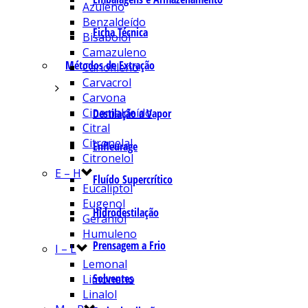
Azuleno
Benzaldeído
Ficha Técnica
Bisabolol
Camazuleno
Métodos de Extração
Cariofileno
Carvacrol
Carvona
Cinamaldeído
Destilação a Vapor
Citral
Citronelal
Enfleurage
Citronelol
E – H
Fluído Supercrítico
Eucaliptol
Eugenol
Hidrodestilação
Geraniol
Humuleno
Prensagem a Frio
I – L
Lemonal
Solventes
Limoneno
Linalol