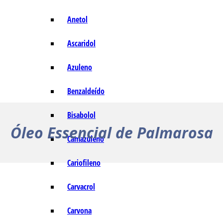
Anetol
Ascaridol
Azuleno
Benzaldeído
Bisabolol
Óleo Essencial de Palmarosa
Camazuleno
Cariofileno
Carvacrol
Carvona