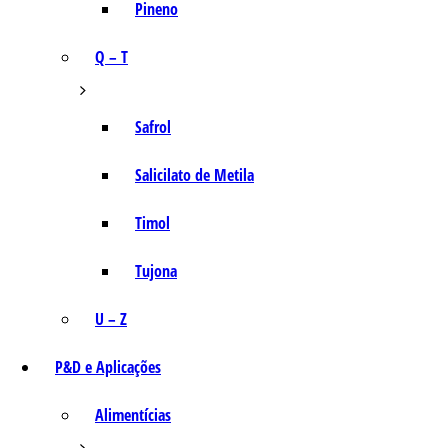
Pineno
Q – T
Safrol
Salicilato de Metila
Timol
Tujona
U – Z
P&D e Aplicações
Alimentícias