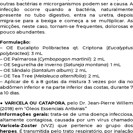
outras bactérias e microrganismos podem ser a causa. A
infecção ocorre quando a bactéria, naturalmente
presente no tubo digestivo, entra na uretra, depois
migra-se para a bexiga e começa a se multiplicar. As
micções, neste caso, tornam-se frequentes, dolorosas e
pouco abundantes.
Formulação:
– OE Eucalipto Polibractea qt. Criptona (
Eucalyptus
polybractea
): 3 mL
– OE Palmarosa (
Cymbopogon martinii
): 2 mL
– OE Segurelha de Inverno (
Satureja montana
): 1 mL
– OE Sândalo (
Santalum album
): 2 mL
– OE Tea Tree (
Melaleuca alternifolia
): 2 mL
– Aplicar de 6 a 8 gotas da mistura 3 vezes por dia no
abdômen inferior e na parte inferior das costas, durante 7
a 10 dias.
● VARICELA OU CATAPORA
, pelo Dr. Jean-Pierre Willem
(2018) em “Óleos Essenciais Antivirais”
Informações gerais:
trata-se de uma doença infecciosa
altamente contagiosa, causada por um vírus chamado
Varicela-Zoster
(VVZ) que pertence ao grupo dos
herpes
. É transmitida pelo trato respiratório, por inalação