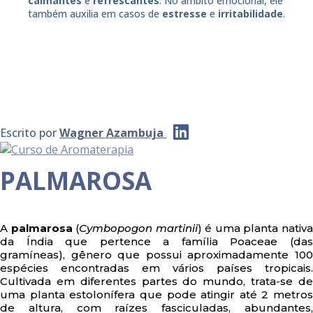
calmantes
e
refrescantes
. No âmbito emocional, ele
também auxilia em casos de
estresse
e
irritabilidade
.
Escrito por
Wagner Azambuja
PALMAROSA
A
palmarosa
(
Cymbopogon martinii
) é uma planta nativ
da Índia que pertence a família Poaceae (das
gramíneas), gênero que possui aproximadamente 100
espécies encontradas em vários países tropicais.
Cultivada em diferentes partes do mundo, trata-se de
uma planta estolonífera que pode atingir até 2 metros
de altura, com raízes fasciculadas, abundantes,