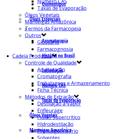
Número CAS
Quimiotipos
Taxas de Evaporação
Óleos Vegetais
Óleos Essenciais
Manteigas Amazônica
Termos da Farmacopeia
Outros
Aromaterapia
Glossário
Farmacognosia
História no Brasil
Cadeia Produtiva
Controle de Qualidade
Adulteração
Introdução
Cromatografia
Embalagens e Armazenamento
Número CAS
Ficha Técnica
Métodos de Extração
Taxas de Evaporação
Destilação a Vapor
Enfleurage
Óleos Vegetais
Fluído Supercrítico
Hidrodestilação
Manteigas Amazônica
Prensagem a Frio
Solventes