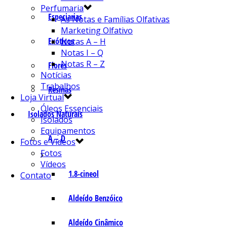
Perfumaria
Especiarias
As Notas e Famílias Olfativas
Marketing Olfativo
Exóticos
Notas A – H
Notas I – Q
Notas R – Z
Flores
Notícias
Trabalhos
Resinas
Loja Virtual
Óleos Essenciais
Isolados Naturais
Isolados
Equipamentos
A – D
Fotos e Vídeos
Fotos
Vídeos
1.8-cineol
Contato
Aldeído Benzóico
Aldeído Cinâmico