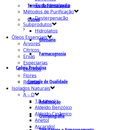
Turbodestilação
Termos da Farmacopeia
Métodos de Purificação
Desterpenação
Outros
Subprodutos
Hidrolatos
Óleos Essenciais
Glossário
Árvores
Cítricos
Farmacognosia
Ervas
Especiarias
Cadeia Produtiva
Exóticos
Flores
Controle de Qualidade
Resinas
Isolados Naturais
A – D
1.8-cineol
Adulteração
Aldeído Benzóico
Aldeído Cinâmico
Cromatografia
Anetol
Ascaridol
Embalagens e Armazenamento