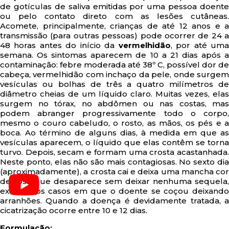
de gotículas de saliva emitidas por uma pessoa doente
ou pelo contato direto com as lesões cutâneas.
Acomete, principalmente, crianças de até 12 anos e a
transmissão (para outras pessoas) pode ocorrer de 24 a
48 horas antes do início da
vermelhidão
, por até um
semana. Os sintomas aparecem de 10 a 21 dias após a
contaminação: febre moderada até 38º C, possível dor de
cabeça, vermelhidão com inchaço da pele, onde surgem
vesículas ou bolhas de três a quatro milímetros de
diâmetro cheias de um líquido claro. Muitas vezes, elas
surgem no tórax, no abdômen ou nas costas, mas
podem abranger progressivamente todo o corpo,
mesmo o couro cabeludo, o rosto, as mãos, os pés e a
boca. Ao término de alguns dias, à medida em que as
vesículas aparecem, o líquido que elas contêm se torna
turvo. Depois, secam e formam uma crosta acastanhada.
Neste ponto, elas não são mais contagiosas. No sexto dia
(aproximadamente), a crosta cai e deixa uma mancha cor
de rosa que desaparece sem deixar nenhuma sequela,
exceto nos casos em que o doente se coçou deixando
arranhões. Quando a doença é devidamente tratada, a
cicatrização ocorre entre 10 e 12 dias.
Formulação: