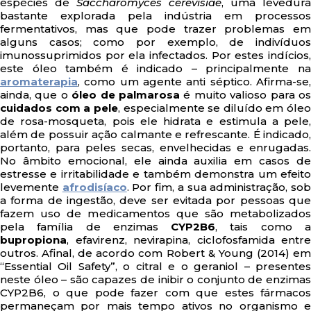
espécies de
Saccharomyces cerevisiae
, uma levedura
bastante explorada pela indústria em processos
fermentativos, mas que pode trazer problemas em
alguns casos; como por exemplo, de indivíduos
imunossuprimidos por ela infectados. Por estes indícios,
este óleo também é indicado – principalmente na
aromaterapia
, como um agente anti séptico. Afirma-se,
ainda, que o
óleo de palmarosa
é muito valioso para o
cuidados com a pele
, especialmente se diluído em óleo
de rosa-mosqueta, pois ele hidrata e estimula a pele,
além de possuir ação calmante e refrescante. É indicado,
portanto, para peles secas, envelhecidas e enrugadas.
No âmbito emocional, ele ainda auxilia em casos de
estresse e irritabilidade e também demonstra um efeito
levemente
afrodisíaco
. Por fim, a sua administração, so
a forma de ingestão, deve ser evitada por pessoas que
fazem uso de medicamentos que são metabolizados
pela família de enzimas
CYP2B6
, tais como 
bupropiona
, efavirenz, nevirapina, ciclofosfamida entre
outros. Afinal, de acordo com Robert & Young (2014) em
“Essential Oil Safety”, o citral e o geraniol – presentes
neste óleo – são capazes de inibir o conjunto de enzimas
CYP2B6, o que pode fazer com que estes fármacos
permaneçam por mais tempo ativos no organismo e