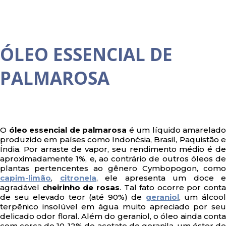
ÓLEO ESSENCIAL DE
PALMAROSA
O
óleo essencial de palmarosa
é um líquido amarelado
produzido em países como Indonésia, Brasil, Paquistão e
Índia. Por arraste de vapor, seu rendimento médio é de
aproximadamente 1%, e, ao contrário de outros óleos de
plantas pertencentes ao gênero Cymbopogon, como
capim-limão
,
citronela
, ele apresenta um doce e
agradável
cheirinho de rosas
. Tal fato ocorre por conta
de seu elevado teor (até 90%) de
geraniol
, um álcoo
terpênico insolúvel em água muito apreciado por seu
delicado odor floral. Além do geraniol, o óleo ainda conta
com cerca de 10-12% de acetato de geranila, um éster de