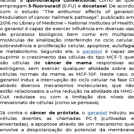
facilitar a
quimioterapia convencional
, como as qu
empregam
5-fluorouracil
(5-FU) e
docetaxel
. De acordo
com o estudo “The antitumor effects of geraniol:
Modulation of cancer hallmark pathways”, publicado em
2016 no Library of Medicine – National Institutes of Health,
o geraniol é capaz de exercer influência em diversas vias
de processos biológicos bem como em múltiplas
moléculas de sinalização, interferindo no ciclo celular,
sobrevivência e proliferação celular, apoptose, autofagia
e metabolismo. Segundo ele, o
geraniol
é capaz de
suprimir o crescimento das células do tipo MCF-7, que
são células de
câncer de mama
responsivas a
estrógeno, sem exercer qualquer atividade sobre as
células normais da mama, as MCF-10F. Neste caso, o
geraniol induz a interrupção do ciclo celular na fase G1
através diversos mecanismos moleculares, que não
estão relacionados a uma redução na atividade da HMG-
CoA redutase ou com a limitação dos níveis de
mevalonato de células (como se pensava).
Já contra o
câncer de próstata
, o
geraniol
induziu a
células doentes, as chamadas PC-3 (cultivadas e
enxertadas), a apoptose através de um mecanismo que
envolve a despolarização do potencial da membrana