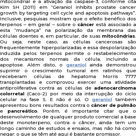
mitocondrial e a ativação da caspase-3, conforme cita
Kim SH (2011) em “Geraniol inhibits prostate cancer
growth by targeting cell cycle and apoptosis pathways”.
Inclusive, pesquisas mostram que o efeito benéfico dos
terpenos – em geral – sobre o
câncer
está associado 
esta “mudança” na polarização da membrana das
células doentes e, em particular, de suas
mitocôndrias
.
Ou seja, neste caso, as células cancerosas são
frequentemente hiperpolarizadas e essa despolarização
induzida pelos terpenos permite o restabelecimento
dos mecanismos normais da célula, incluindo a
apoptose. Além disto, o
geraniol
ainda demonstro
suprimir o crescimento tumoral em ratinhos que
receberam células de hepatoma Morris 7777
transplantadas e comprovou exercer uma atividade
antiproliferativa contra as células de
adenocarcinoma
colorretal
(Caco-2) por meio da interrupção do ciclo
celular na fase S. E não é só. O
geraniol
també
apresentou bons resultados contra o
câncer de pulmã
e
pancreático
. Porém, é importante citar que 
desenvolvimento de qualquer produto comercial a base
deste monoterpeno, contra o câncer, ainda tem um
longo caminho de estudos e ensaios, mas não há como
negar: o que se têm até aqui é bastante promissor.