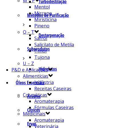
M – P
Turbodestilação
Mentol
Mirceno
Métodos de Purificação
Miristicina
Pineno
Q – T
Desterpenação
Safrol
Salicilato de Metila
Subprodutos
Timol
Tujona
U – Z
Hidrolatos
P&D e Aplicações
Alimentícias
Indústria
Óleos Essenciais
Receitas Caseiras
Cosméticas
Árvores
Aromaterapia
Fórmulas Caseiras
Cítricos
Medicinais
Aromaterapia
Ervas
Veterinária