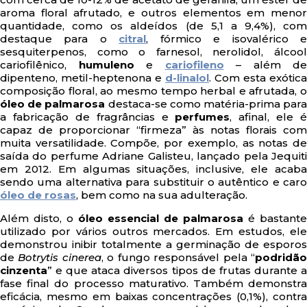
aroma floral afrutado, e outros elementos em menor
quantidade, como os aldeídos (de 5,1 a 9,4%), com
destaque para o
citral
, fórmico e isovalérico 
sesquiterpenos, como o farnesol, nerolidol, álcool
cariofilênico,
humuleno
e
cariofileno
– além de
dipenteno, metil-heptenona e
d-linalol
. Com esta exótica
composição floral, ao mesmo tempo herbal e afrutada, o
óleo de palmarosa
destaca-se como matéria-prima par
a fabricação de fragrâncias e
perfumes
, afinal, ele é
capaz de proporcionar “firmeza” às notas florais com
muita versatilidade. Compõe, por exemplo, as notas de
saída do perfume Adriane Galisteu, lançado pela Jequiti
em 2012. Em algumas situações, inclusive, ele acaba
sendo uma alternativa para substituir o autêntico e caro
óleo de rosas
, bem como na sua adulteração.
Além disto, o
óleo essencial de palmarosa
é bastante
utilizado por vários outros mercados. Em estudos, ele
demonstrou inibir totalmente a germinação de esporos
de
Botrytis cinerea
, o fungo responsável pela “
podridã
cinzenta
” e que ataca diversos tipos de frutas durante a
fase final do processo maturativo. Também demonstra
eficácia, mesmo em baixas concentrações (0,1%), contra