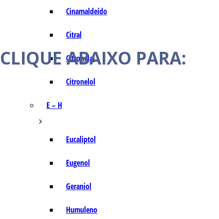
Cinamaldeído
Citral
CLIQUE ABAIXO PARA:
Citronelal
Citronelol
E – H
Eucaliptol
Eugenol
Geraniol
Humuleno