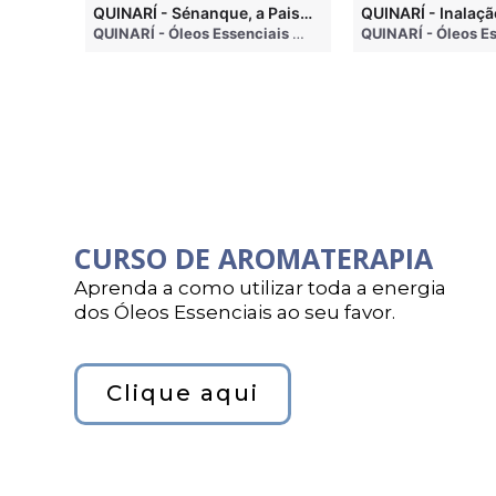
QUINARI - Métodos de Extração de Óleos Essenciais
QUINARÍ - Sénanque, a Paisagem Mais Famosa da Aromaterapia
QUINARÍ - Óleos Essenciais e Aromaterapia
• 4 months ago
QUINARÍ - Óleos Essenciais e Aromaterapia
• 3 weeks a
CURSO DE AROMATERAPIA
Aprenda a como utilizar toda a energia
dos Óleos Essenciais ao seu favor.
Clique aqui