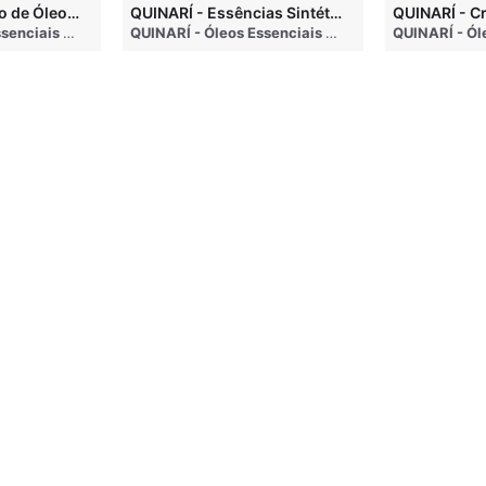
QUINARÍ - Inalação de Óleos Essenciais e Seus Benefícios
QUINARÍ - Essências Sintéticas NÃO Funcionam na Aromaterapia
go
QUINARÍ - Óleos Essenciais e Aromaterapia
• 3 months ago
QUINARÍ - Óleos Essenciais e Aromaterapia
• 3 mo