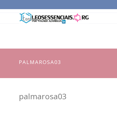
Página Inicial
Conceitos Gerais
Cadeia Pro
Contato
PALMAROSA03
palmarosa03